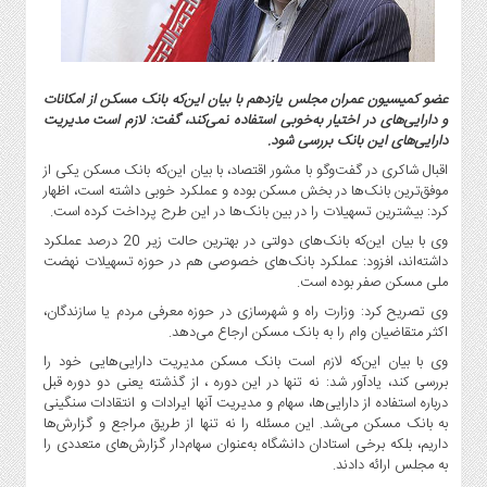
گاز
و
پتروشیمی
صنعت
عضو کمیسیون عمران مجلس یازدهم با بیان این‌که بانک مسکن از امکانات
و
و دارایی‌های در اختیار به‌خوبی استفاده نمی‌کند، گفت: لازم است مدیریت
خودرو
دارایی‌های این بانک بررسی شود.
استارت
اقبال شاکری در گفت‌وگو با مشور اقتصاد، با بیان این‌که بانک مسکن یکی از
موفق‌ترین بانک‌ها در بخش مسکن بوده و عملکرد خوبی داشته است، اظهار
آپ
کرد: بیشترین تسهیلات را در بین بانک‌ها در این طرح پرداخت کرده است.
و
فن
وی با بیان این‌که بانک‌های دولتی در بهترین حالت زیر 20 درصد عملکرد
داشته‌اند، افزود: عملکرد بانک‌های خصوصی هم در حوزه تسهیلات نهضت
آوری
ملی مسکن صفر بوده است.
بانک
وی تصریح کرد: وزارت راه و شهرسازی در حوزه معرفی مردم یا سازندگان،
،
اکثر متقاضیان وام را به بانک مسکن ارجاع می‌دهد.
بیمه
وی با بیان این‌که لازم است بانک مسکن مدیریت دارایی‌هایی خود را
و
بررسی کند، یادآور شد: نه تنها در این دوره ، از گذشته یعنی دو دوره قبل
ارز
درباره استفاده از دارایی‌ها، سهام و مدیریت‌ آنها ایرادات و انتقادات سنگینی
دیجیتال
به بانک مسکن می‌شد. این مسئله را نه تنها از طریق مراجع و گزارش‌ها
داریم، بلکه برخی استادان دانشگاه به‌عنوان سهام‌دار گزارش‌های متعددی را
کشاورزی
به مجلس ارائه دادند.
و