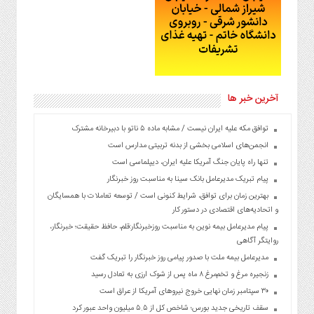
آخرین خبر ها
توافق مکه علیه ایران نیست / مشابه ماده ۵ ناتو با دبیرخانه مشترک
انجمن‌های اسلامی بخشی از بدنه تربیتی مدارس است
تنها راه پایان جنگ آمریکا علیه ایران، دیپلماسی است
پیام تبریک مدیرعامل بانک سینا به مناسبت روز خبرنگار
بهترین زمان برای توافق، شرایط کنونی است / توسعه تعاملات با همسایگان
و اتحادیه‌های اقتصادی در دستور کار
پیام مدیرعامل بیمه نوین به مناسبت روزخبرنگار:قلم، حافظ حقیقت؛ خبرنگار،
روایتگر آگاهی
مدیرعامل بیمه ملت با صدور پیامی روز خبرنگار را تبریک گفت
زنجیره مرغ و تخم‌مرغ ۸ ماه پس از شوک ارزی به تعادل رسید
۳۰ سپتامبر زمان نهایی خروج نیروهای آمریکا از عراق است
سقف تاریخی جدید بورس؛ شاخص کل از ۵.۵ میلیون واحد عبور کرد