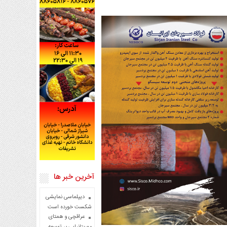
آخرین خبر ها
دیپلماسی نمایشی
شکست خورده است
عراقچی و همتای
موریتانیایی بر توسعه