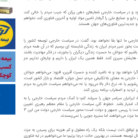
بود و در سیاست خارجی شعارهای دهن پرکن که جیب مردم را خالی کند،
 دارو و صنایع ملی را گرفتار تامین مواد اولیه و آخرین فناوری کند، نخواهم
ات و جدیدترین فناوری‌های جهان هستند.
ارجی ما تنها بقا نخواهد بود، گفت: در سیاست خارجی توسعه کشور را
 بخور نمیر مردم ایران به زندگی شایسته ای برسیم که در آن همه مردم
باشیم که جوانان ما حسرت زندگی دیگران را بخورند، در فکر مهاجرت باشند
ه هایشان سپری کنند. فقط همین یک ایران را داریم و چاره‌ای نداریم جز
را خواهد بود و نه ناامید کننده و حسرت آفرین، افزود: می‌خواهم جوانان
ست خارجی به معنای بلاتکلیفی مردم، نسل جوان، اقتصاد و بازار کشور است،
شویم یا نه، نرخ دلار بالا می‌رود یا نه؛ می‌خواهم سیاست خارجی به مردم
 تردید و اضطراب برنامه ریزی کنند.
، ایرانیان سراسر جهان را سربلند کنم؛ با کمک مردم سیاست خارجی را به
ک امتیاز باشد. خطوط کلی سیاست خارجی را مقام معظم رهبری تعیین
می‌فرمایند اما طراحی و اجرای آن بر مبنای اصول عزت، حکمت و مصلحت با رییس جمهور و دولت است؛ محور سیاست خارجی دولت من این ۳
ما عزت می‌خواهند اما ستیزه جویی را نمی‌پسندند.
ه و توافق ذلت نیست بلکه یک راه معقول و کم هزینه برای رسیدن به عزت
توسعه هستند، در بهترین حالت درجا بزنیم؛ ما می‌خواهیم در لبه فناوری