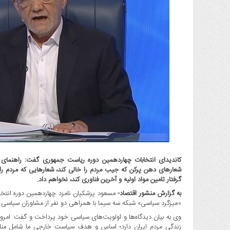
گاز
و
پتروشیمی
صنعت
و
خودرو
استارت
آپ
و
فن
آوری
بانک
،
کاندیدای انتخابات چهاردهمین دوره ریاست جمهوری گفت: راهنمای
بیمه
شعارهای دهن پرکن که جیب مردم را خالی کند، شعارهایی که مردم را از
و
گرفتار تامین مواد اولیه و آخرین فناوری کند، نخواهم داد.
ارز
به گزارش منشور اقتصاد-
دیجیتال
«میزگرد سیاسی» شبکه سه سیما با همراهی دو نفر از مشاوران سیاسی خو
کشاورزی
وی به بیان دیدگاه‌ها و اولویت‌های سیاسی خود پرداخت و گفت: امر
و
زندگی مردم ایران دارد؛ اساس و هدف سیاست خارجی ما شامل مناف