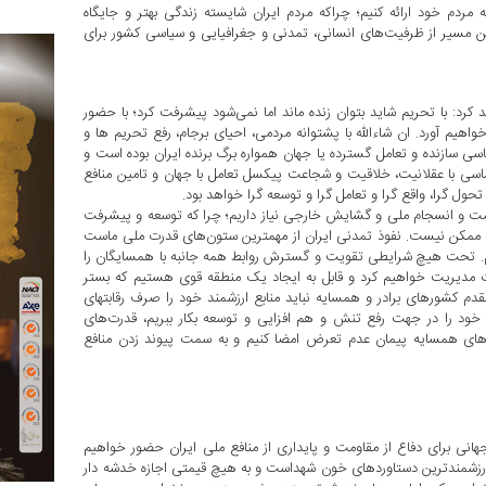
ردم خود ارائه کنیم؛ چراکه مردم ایران شایسته زندگی بهتر و جایگاه
ن مسیر از ظرفیت‌های انسانی، تمدنی و جغرافیایی و سیاسی کشور برای
د کرد: با تحریم شاید بتوان زنده ماند اما نمی‌شود پیشرفت کرد؛ با حضور
واهیم آورد. ان شاءالله با پشتوانه مردمی، احیای برجام، رفع تحریم ها و
 طول تاریخ دیپلماسی سازنده و تعامل گسترده یا جهان همواره برگ برنده ایران بوده است و
یپلماسی با عقلانیت، خلاقیت و شجاعت پیکسل تعامل با جهان و تامین منافع
حول گرا، واقع گرا و تعامل گرا و توسعه گرا خواهد بود.
همت و انسجام ملی و گشایش خارجی نیاز داریم؛ چرا که توسعه و پیشرفت
ا ممکن نیست. نفوذ تمدنی ایران از مهمترین ستون‌های قدرت ملی ماست
‌کنیم. تحت هیچ شرایطی تقویت و گسترش روابط همه جانبه با همسایگان را
کات مدیریت خواهیم کرد و قابل به ایجاد یک منطقه قوی هستیم که بستر
دم کشورهای برادر و همسایه نباید منابع ارزشمند خود را صرف رقابتهای
خود را در جهت رفع تنش و هم افزایی و توسعه بکار ببریم، قدرت‌های
ورهای همسایه پیمان عدم تعرض امضا کنیم و به سمت پیوند زدن منافع
جهانی برای دفاع از مقاومت و پایداری از منافع ملی ایران حضور خواهیم
ز ارزشمندترین دستاوردهای خون شهداست و به هیچ قیمتی اجازه خدشه دار