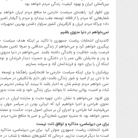
صنایع
بین‌المللی ایران و بهبود کیفیت زندگی مردم خواهد بود.
غذایی
وی اظهار کرد: راهنمای سیاست خارجی ما منافع مردم ایران خواهد 
سیاسی
شعارهایی که مردم را از قافله توسعه عقب بیندازد و مردم را گرفتار تامین
داد؛ چراکه مردم ایران و کارآفرینان کشور سزاوار داشتن بهترین تجهیز
و
بین
نمی‌خواهم در دنیا منزوی باشیم
الملل
کاندیدای انتخابات ریاست جمهوری با تاکید بر اینکه هدف سیاست خ
پیگیری خواهم کرد و می‌خواهم از زندگی حداقلی و صرفا تامین معیشت
نگاه
فرصت رشد، خلاقیت و بالندگی داشته باشند. نمی‌خواهم در دنیا منزوی 
روز
و پدر و مادرشان باقی عمر را در دلتنگی و حسرت دیدار فرزندان و نو
گوناگون
اینکه آن را برای خود و فرزندانمان آباد و سربلند بسازیم.
پزشکیان با بیان اینکه سیاست خارجی ما افتخارآمیز، راهگشا و توسعه گ
ما با دلی پر از امید و شور زندگی باشند؛ باور دارم بلاتکلیفی در سیا
نمی خواهم مردم چشم شان به اخبار باشد تا ببینند آیا بیشتر تحریم می‌
ثبات و امنیت روانی ببخشد تا بتوانند برای زندگی خود و بلند مدت بدون
وی افزود: می‌خواهم با نشان دادن چهره مثبت و سازنده ایران در دنیا
نحوی طراحی و اجرا خواهیم کرد که ایرانی بودن در سراسر جهان ی
محور خواهد بود نه ستیزه جویی، شعارزدگی و ضرر به منافع ملی؛ مردم 
برای من دیپلماسی، مذاکره و توافق ذلت نیست
نامزد انتخابات ریاست جمهوری عنوان کرد: برای من دیپلماسی، مذاکر
است؛ ما دیگر فرصت نداریم درحالی که کشورهای منطقه با شتاب در حال 