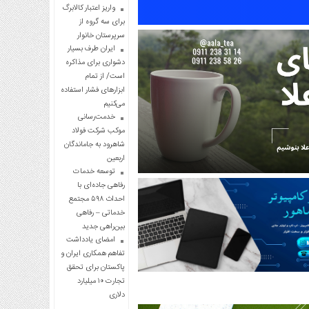
واریز اعتبار کالابرگ
برای سه گروه از
سرپرستان خانوار
ایران طرف بسیار
دشواری برای مذاکره
است/ از تمام
ابزارهای فشار استفاده
می‌کنیم
خدمت‌رسانی
موکب شرکت فولاد
شاهرود به جاماندگان
اربعین
توسعه خدمات
رفاهی جاده‌ای با
احداث ۵۹۸ مجتمع
خدماتی – رفاهی
بین‌راهی جدید
امضای یادداشت
تفاهم همکاری ایران و
پاکستان برای تحقق
تجارت ۱۰ میلیارد
دلاری