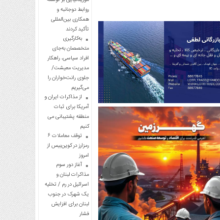
روابط دوجانبه و
همکاری بین‌المللی
تأکید کردند
به‌کارگیری
متخصصان به‌جای
افراد سیاسی، راهکار
مدیریت معیشت/
جلوی رانت‌خواران را
می‌گیریم
از مذاکرات ایران و
آمریکا برای ثبات
منطقه پشتیبانی می
کنیم
توقف معاملات ۶
رمزارز در کوین‌بیس از
امروز
آغاز دور سوم
مذاکرات لبنان و
اسرائیل در رم / تخلیه
یک شهرک در جنوب
لبنان برای افزایش
فشار