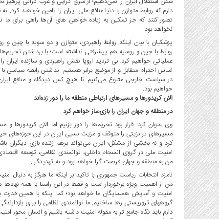
شدن استقلال ایران را نمی‌دهیم؛ از شرق گرایی و غرب گرایی پرهیز نخ
دارم که روابط متوازن با دنیا منافع ملی ایران را تامین خواهند کرد. نه
تصور کنند که جز تمکین به زیاده خواهی های آن‌ها راهی برای ما 
نخواهد بود.
پزشکیان با بیان اینکه روابط راهبردی، متوازن و دو سویه با چین و 
روابط با چین و روسیه هم پیشرفتی نداشته است؛ با برداشتن تحریم‌ها، 
عملیاتی خواهیم کرد. بی تردید اروپا نقش راهبردی و سازنده ایران ر
اساس احترام متقابل و از موضع برابر هستیم. نداشتن رابطه سیاسی با آم
در سیاست خارجی متنوع می‌کنیم تا هیچ کس دیدگاه و منافع ایران را 
خواهیم بود.
الان کریدورها و مسیرهای ارتباطی منطقه ما را دور زده‌اند
در منطقه و جهان ایران را بازی‌ساز خواهم کرد
وی عنوان کرد: قرار بود تحریم‌ها را دور بزنیم اما الان کریدورها و م
مسیرهای ترانزیتی را متوقف و مزیت نسبی ایران در این حوزه‌های حیات
کرد و نه بخشی از مشکل؛ ایران می‌تواند برهم زننده بازی دیگران باش
امنیت ملی در گروی انسجام داخلی، توانمندی نظامی، توسعه اقتصادی 
من به منطقه و جهان فرصت گرا خواهد بود و نه تهدیدگرا.
نامزد انتخابات ریاست جمهوری با تاکید بر اینکه ما هرگز به دنبال امن
من از اهمیت ویژه برخوردار است و قطعا در این راستا با همه نهادها
امنیت و آسایش همسایگان ما خواهد بود؛ کما اینکه با همین قدرت 
گروههای تروریستی رها ساختیم. ما توانمندی نظامی را برای بازدارندگی و
دارم باید نگاه جامع تر به مقوله امنیت داشته باشیم و انسان محور ا