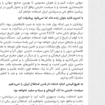
جهانی حرکت کنیم و از هوش مصنوعی تا بهترین صنایع جهانی را به م
شایسته‌تری هستند و با سیاست خارجی واقع گرا و تحول آفرین در ای
پیشبرد منافع ملی و سربلندی ایران استفاده خواهم کرد.
با تحریم شاید بتوان زنده ماند اما نمی‌شود پیشرفت کرد
پزشکیان با بین اینکه پول نفت ما نباید به جیب قاچاقچیان برود، تاکی
گسترده مردم در انتخابات قوی‌ترین برگ برنده را در مذاکرات به دست خ
دیگر موانع بانکی مانند FATF شدنی خواهد بود؛ در
ما با الهام از تاریخ از این نقطه قوت استفاده خواهیم کرد. دستگاه د
ایران و نیازهای مردم ایران خواهد بود؛ در این راستا سیاست خارجی ما ت
وی ادامه داد: برای رفع مشکلات مردم و تامین زمینه های توسعه به 
اقتصادی درون زا و برون گرا بدون سیاست خارجی جهان گرا و تنش‌زد
و ما با افتخار ایران فرهنگی و تمدنی را بار دیگر در جهان مطرح می
کنار نمی‌گذاریم و روابط و چالش‌ها با همسایگان را بر اساس اشترا
مناسبی برای تامین امنیت و توسعه ما و کشورهای همسایه باشد. معتق
فرسایشی و تنش کنند. اگر ما یک منطقه قوی داشته باشیم و منابع 
فرامنطقه‌ای و بیگانگان در منطقه مسلط نخواهند شد و باید با کش
مشترک گام برداریم.
به هیچ قیمتی اجازه خدشه دار شدن استقلال ایران را نمی‌دهیم
سیاست خارجی ما تک گزینه‌ای و سیاه و سفید نخواهد بود
نامزد انتخابات ریاست جمهوری تاکید کرد: با خودباوری در دیپلماسی 
داشت و منافع خود را برونسپاری نخواهیم کرد. استقلال ایران یکی ا