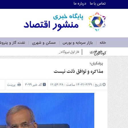
تماس با ما
درباره ما
اطلاعات
تماس
تماس
با
ما
خانه
بازار سرمایه و بورس
مسکن و شهری
نفت، گاز و پترو
درباره
خبر فوری
فاز اول نیروگاه خورشیدی بهبهان فولاد خوزستان در آستانه بهره
گوناگون
ما
سرویس
ها
پزشکیان؛
خانه
مذاکره و توافق ذلت نیست
بازار
سرمایه
تاریخ : ۱۴۰۳/۰۳/۲۹ ساعت : ۱۲:۵۴:۳۸
کد خبر 3099
پرینت
و
بورس
مسکن
و
شهری
نفت،