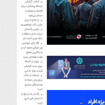
امشب گزارش
دوساله پزشکیان درباره
اقتصاد و معیشت
منتشر می‌شود
در دفاع از ایران
جان بر کف خواهیم بود
رایزنی پاکستان
درباره بحران منطقه و
تنگه هرمز ادامه دارد
طلا برای چهارمین
روز متوالی صعود کرد و
به بالاترین سطح
هفت هفته‌ای رسید
جهان در آستانه
موج جدید افزایش
قیمت مواد غذایی
استفاده از خاک
عراق برای حمله به
همسایگان ممنوع
است
رگبار و رعد و برق در
۱۲ استان طی ۵ روز
آینده