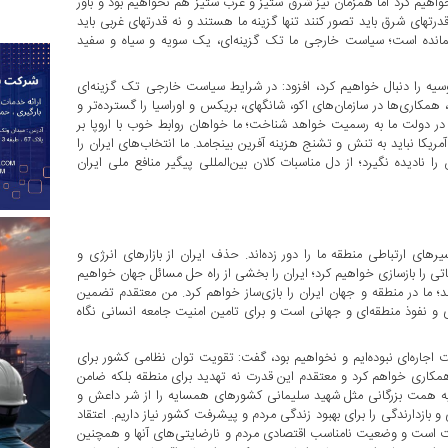
واهیم کرد اما همزمان نیز شرق ستیز و غرب ستیز هم نخواهیم بود و باور
 قدرتهای شرق باید تصور کنند تنها گزینه ما هستند و نه قدرتهای غربی باید
نمانده است؛ سیاست خارجی ما تک گزینه‌ای، یک سویه و سیاه و سفید
روسیه را دنبال خواهیم کرد، افزود: در شرایط سیاست خارجی تک گزینه‌ای
همکاری‌ها در سازمان‌های اکو، شانگهای، بریکس و اوراسیا را گسترده‌تر و
ا در دولت ما به رسمیت خواهد شناخت؛ ما خواهان روابط خوب با اروپا بر
ریکا نباید به تنش و تشنج هزینه آفرین بینجامد. ما انتخاب‌های ایران را
نادیده نگیرد؛ از دل مناسبات کلان بین‌المللی پیگیر منافع ملی ایران
سیرهای ارتباطی منطقه ما را دور زده‌اند. حذف ایران از بازارهای انرژی و
ی را بازسازی خواهیم کرد؛ ایران را بخشی از راه حل مسائل جهان خواهیم
د؛ ما در منطقه و جهان ایران را بازی‌ساز خواهم کرد. من معتقدم تضمین
و نفوذ منطقه‌ای و جهانی است و برای تامین امنیت جامعه انسانی نگاه
یت اجاره‌ای نبوده‌ایم و نخواهیم بود، گفت: تقویت توان نظامی کشور برای
 همکاری خواهم کرد و معتقدم این قدرت نه تهدید برای منطقه بلکه ضامن
به همت بزرگانی مثل شهید سلیمانی کشورهای همسایه را از شر داعش و
 بازدارندگی را برای بهبود زندگی مردم و پیشرفت کشور نیاز داریم. اعتقاد
منیت است و وضعیت نامناسب اقتصادی مردم و نارضایتی‌های آنها و همچنین