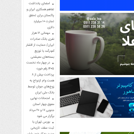
امضای یادداشت
تفاهم همکاری ایران و
پاکستان برای تحقق
تجارت ۱۰ میلیارد
دلاری
مهمانی ۱۲ هزار
نفری بانک صادرات
ایران/ حمایت از اقشار
کم‌درآمد با توزیع
بسته‌های معیشتی
در چهار ماه نخست
۱۴۰۵ رقم خورد؛
پرداخت بیش از ۸
همت وام ازدواج به
زوج‌های جوان توسط
بانک ملی ایران
امتحانات نهایی
معوق چهار استان
جنوبی ۱۷ و ۲۰ مرداد
برگزار می شود
بورس تهران با
ثبت سقف تاریخی