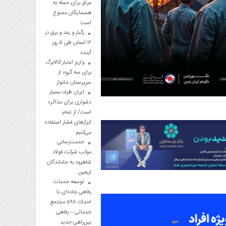
عراق برای حمله به
همسایگان ممنوع
است
رگبار و رعد و برق در
۱۲ استان طی ۵ روز
آینده
واریز اعتبار کالابرگ
برای سه گروه از
سرپرستان خانوار
ایران طرف بسیار
دشواری برای مذاکره
است/ از تمام
ابزارهای فشار استفاده
می‌کنیم
خدمت‌رسانی
موکب شرکت فولاد
شاهرود به جاماندگان
اربعین
توسعه خدمات
رفاهی جاده‌ای با
احداث ۵۹۸ مجتمع
خدماتی – رفاهی
بین‌راهی جدید