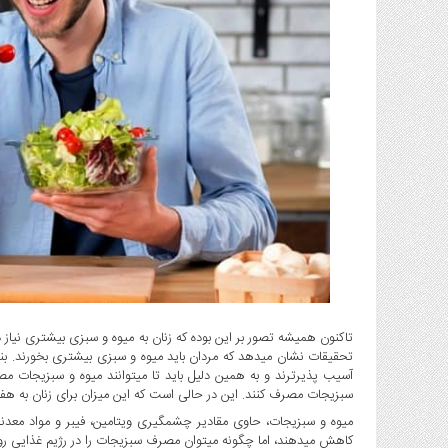
گاز
و
پتروشیمی
صنعت
و
خودرو
استارت
آپ
و
فن
آوری
بانک
،
بیمه
و
تاکنون همیشه تصور بر این بوده که زنان به میوه و سبزی بیشتری نیاز
تحقیقات نشان میدهد که مردان باید میوه و سبزی بیشتری بخورند. بنا به
ارز
آسیب پذیرترند و به همین دلیل باید تا میتوانند میوه و سبزیجات م
دیجیتال
سبزیجات مصرف کنند. این در حالی است که این میزان برای زنان به ه
کشاورزی
میوه و سبزیجات، حاوی مقادیر چشمگیری ویتامین، فیبر و مواد معدنی
و
کاهش میدهند، اما چگونه میتوان مصرف سبزیجات را در رژیم غذایی روز