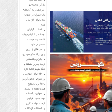
مذاکرات لبنان و
اسرائیل در رم / تخلیه
یک شهرک در جنوب
لبنان برای افزایش
فشار
امشب گزارش
دوساله پزشکیان درباره
اقتصاد و معیشت
منتشر می‌شود
در دفاع از ایران
جان بر کف خواهیم بود
رایزنی پاکستان
درباره بحران منطقه و
تنگه هرمز ادامه دارد
طلا برای چهارمین
روز متوالی صعود کرد و
به بالاترین سطح
هفت هفته‌ای رسید
جهان در آستانه
موج جدید افزایش
قیمت مواد غذایی
استفاده از خاک