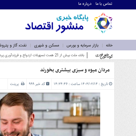
تماس با ما
درباره ما
اطلاعات
تماس
تماس
با
ما
خانه
بازار سرمایه و بورس
مسکن و شهری
نفت، گاز و پترو
درباره
خبر فوری
بانك ملت بیش از 21 همت تسهیلات ازدواج و فرزندآوری پرداخت كرد؛ رشد 106 درصدی نسبت به مدت مشابه سال گذشته_
گوناگون
ما
سرویس
ها
مردان میوه و سبزی بیشتری بخورند
خانه
بازار
تاریخ : ۱۴۰۳/۰۲/۱۴ ساعت : ۱۴:۲۴:۴۶
کد خبر 999
پرینت
سرمایه
و
بورس
مسکن
و
شهری
نفت،