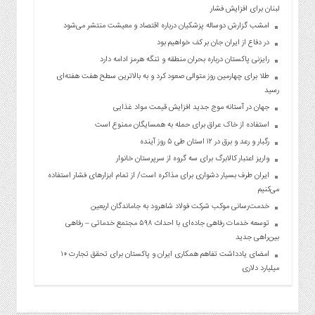
لبنان برای افزایش فشار
امشب گزارش دوساله پزشکیان درباره اقتصاد و معیشت منتشر می‌شود
در دفاع از ایران جان بر کف خواهیم بود
رایزنی پاکستان درباره بحران منطقه و تنگه هرمز ادامه دارد
طلا برای چهارمین روز متوالی صعود کرد و به بالاترین سطح هفت هفته‌ای
رسید
جهان در آستانه موج جدید افزایش قیمت مواد غذایی
استفاده از خاک عراق برای حمله به همسایگان ممنوع است
رگبار و رعد و برق در ۱۲ استان طی ۵ روز آینده
واریز اعتبار کالابرگ برای سه گروه از سرپرستان خانوار
ایران طرف بسیار دشواری برای مذاکره است/ از تمام ابزارهای فشار استفاده
می‌کنیم
خدمت‌رسانی موکب شرکت فولاد شاهرود به جاماندگان اربعین
توسعه خدمات رفاهی جاده‌ای با احداث ۵۹۸ مجتمع خدماتی – رفاهی
بین‌راهی جدید
امضای یادداشت تفاهم همکاری ایران و پاکستان برای تحقق تجارت ۱۰
میلیارد دلاری