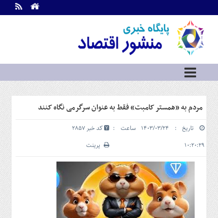
اطلاعات
تماس
تماس
با
ما
درباره
ما
سرویس
مردم به «همستر کامبت» فقط به عنوان سرگرمی نگاه کنند
ها
خانه
تاریخ : ۱۴۰۳/۰۳/۲۴ ساعت :
کد خبر 2857
بازار
سرمایه
۱۰:۲۰:۲۹
پرینت
و
بورس
مسکن
و
شهری
نفت،