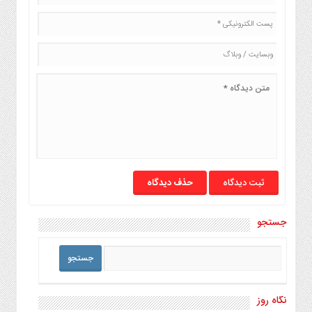
صنایع
غذایی
سیاسی
و
بین
الملل
نگاه
روز
گوناگون
حذف دیدگاه
جستجو
نگاه روز