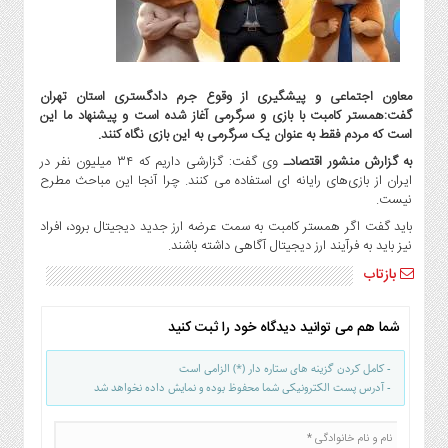
گاز
و
پتروشیمی
صنعت
معاون اجتماعی و پیشگیری از وقوع جرم دادگستری استان تهران
و
گفت:همستر کامبت با بازی و سرگرمی آغاز شده است و پیشنهاد ما این
خودرو
است که مردم فقط به عنوان یک سرگرمی به این بازی نگاه کنند.
استارت
به گزارش منشور اقتصادـ
وی گفت: گزارشی داریم که ۳۴ میلیون نفر در
آپ
ایران از بازی‌های رایانه ای استفاده می کنند. چرا آنجا این مباحث مطرح
و
نیست.
فن
باید گفت اگر همستر کامبت به سمت عرضه ارز جدید دیجیتال برود، افراد
آوری
نیز باید به فرآیند ارز دیجیتال آگاهی داشته باشند.
بانک
بازتاب
،
بیمه
شما هم می توانید دیدگاه خود را ثبت کنید
و
ارز
- کامل کردن گزینه های ستاره دار (*) الزامی است
دیجیتال
- آدرس پست الکترونیکی شما محفوظ بوده و نمایش داده نخواهد شد
کشاورزی
و