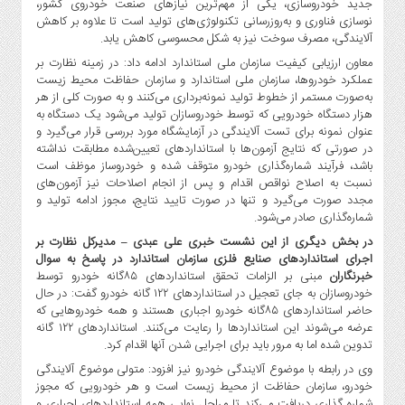
جدید خودروسازی، یکی از مهم‌ترین نیازهای صنعت خودروی کشور،
صنایع
نوسازی فناوری و به‌روزرسانی تکنولوژی‌های تولید است تا علاوه بر کاهش
غذایی
آلایندگی، مصرف سوخت نیز به شکل محسوسی کاهش یابد.
سیاسی
معاون ارزیابی کیفیت سازمان ملی استاندارد ادامه داد: در زمینه نظارت بر
و
عملکرد خودروها، سازمان ملی استاندارد و سازمان حفاظت محیط زیست
بین
به‌صورت مستمر از خطوط تولید نمونه‌برداری می‌کنند و به صورت کلی از هر
الملل
هزار دستگاه خودرویی که توسط خودروسازان تولید می‌شود یک دستگاه به
عنوان نمونه برای تست آلایندگی در آزمایشگاه مورد بررسی قرار می‌گیرد و
نگاه
در صورتی که نتایج آزمون‌ها با استانداردهای تعیین‌شده مطابقت نداشته
روز
باشد، فرآیند شماره‌گذاری خودرو متوقف شده و خودروساز موظف است
نسبت به اصلاح نواقص اقدام و پس از انجام اصلاحات نیز آزمون‌های
گوناگون
مجدد صورت می‌گیرد و تنها در صورت تایید نتایج، مجوز ادامه تولید و
شماره‌گذاری صادر می‌شود.
در بخش دیگری از این نشست خبری علی عبدی – مدیرکل نظارت بر
اجرای استانداردهای صنایع فلزی سازمان استاندارد در پاسخ به سوال
خبرنگاران
مبنی بر الزامات تحقق استانداردهای ۸۵گانه خودرو توسط
خودروسازان به جای تعجیل در استانداردهای ۱۲۲ گانه خودرو گفت: در حال
حاضر استانداردهای ۸۵گانه خودرو اجباری هستند و همه خودروهایی که
عرضه می‌شوند این استانداردها را رعایت می‌کنند. استانداردهای ۱۲۲ گانه
تدوین شده اما به مرور باید برای اجرایی شدن آنها اقدام کرد.
وی در رابطه با موضوع آلایندگی خودرو نیز افزود: متولی موضوع آلایندگی
خودرو، سازمان حفاظت از محیط زیست است و هر خودرویی که مجوز
شماره گذاری دریافت می‌کند تا مراحل نهایی همه استانداردهای اجباری و