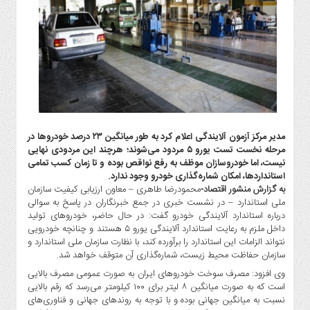
گاز
و
پتروشیمی
صنعت
و
خودرو
استارت
آپ
مدیر مرکز آزمون آلایندگی اعلام کرد به طور میانگین ۲۳ درصد خودروها در
و
مرحله نخست تست یورو ۵ مردود می‌شوند؛ هرچند این مردودی نهایی
فن
نیست، اما خودروسازان موظف به رفع نواقص بوده و تا زمان کسب تمامی
آوری
استانداردها، امکان شماره‌گذاری خودرو وجود ندارد.
بانک
به گزارش منشور اقتصاد-
محمودرضا طاهری – معاون ارزیابی کیفیت سازمان
ملی استاندارد – در نشست خبری در جمع خبرنگاران در پاسخ به سوالی
،
درباره استاندارد آلایندگی خودرو گفت: در حال حاضر، خودروهای تولید
بیمه
داخل ملزم به رعایت استاندارد آلایندگی یورو ۵ هستند و چنانچه خودرویی
و
نتواند الزامات این استاندارد را برآورده کند، با نظارت سازمان ملی استاندارد و
ارز
سازمان حفاظت محیط زیست، شماره‌گذاری آن متوقف خواهد شد.
دیجیتال
وی افزود: مصرف سوخت خودروهای ایران به صورت عمومی مصرف بالایی
کشاورزی
است که به صورت میانگین ۸ لیتر برای ۱۰۰ کیلومتر می‌رسد که رقم بالایی
و
نسبت به میانگین جهانی بوده و با توجه به روندهای جهانی و فناوری‌های