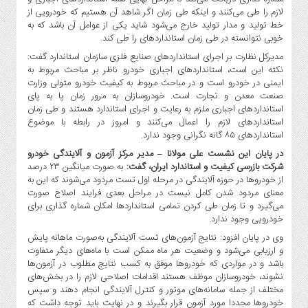
لازم را طی می‌کنند و اینکه طی زمان اگر شاهد آن هستیم که خودرویی از
خط تولید و مدار تولید خارج می‌شود شاید یکی از عوامل آن باشد که به
خوبی نتوانسته در طی زمان استانداردهای را طی کند.
مدیرکل نظارت بر اجرای استانداردهای صنایع فلزی سازمان استاندارد گفت:
نکته این است، استانداردهای اجباری خودرو ناظر بر مباحث مربوط به
ایمنی در خودرو است و در مباحث مربوط به کیفیت خودرو متولی وزارت
صنعت معدن و تجارت است. خودروسازان به مرور زمان پا به پای
استانداردهای اجباری ملزم به رعایت و اجرای استاندارد هستند و طی زمان
استانداردهای لازم را اعمال می‌کنند و امروز در رابطه با موضوع
استانداردهای ۸۵ گانه نگرانی وجود ندارد.
در پایان این نشست علی مولانا – مدیر مرکز آزمون و آلایندگی خودرو
شرکت بازرسی کیفیت و استاندارد ایران، گفت:
به صورت میانگین ۲۳ درصد
از خودروها در حوزه آلایندگی در مرحله اول تست مردود می‌شوند که این به
معنای مردود شدن کامل نیست در مراحل بعدی فرایند اصلاح صورت
می‌گیرد و تا زمان طی کردن تمامی استانداردها امکان شماره گذاری برای
خودرویی وجود ندارد.
وی در پایان افزود: نتایج آزمون‌های تست آلایندگی به‌صورت ماهانه پایش
و ارزیابی می‌شود و وضعیت هر ماه ممکن است با ماه‌های دیگر متفاوت
باشد و در مواردی که خودروها موفق به کسب نتایج مطلوب در آزمون‌ها
نشوند، خودروسازان موظف هستند اقدامات اصلاحی لازم را در بخش‌های
مختلف از جمله سامانه‌های موتور و کنترل آلایندگی انجام دهند و سپس
خودروها مجددا مورد آزمون قرار بگیرند و در نهایت باید توجه داشت که