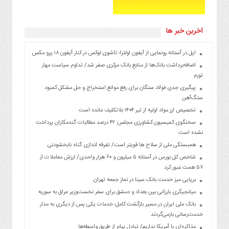
آخرین خبر ها
اپل در آستانه رونمایی از آیفون اولترا؛ تاشوی لوکس در کنار آیفون ۱۸ پرو مکس
اضافه‌برداشت بانک‌ها از منابع بانک مرکزی صفر شد/ تداوم سیاست مهار
تورم
پیگیری جدی فولاد سنگان برای رفع موانع استخراج و حل مشکل کمبود
سنگ‌آهن
تخصیص ارز مواد اولیه از تیر ۱۴۰۴ بلاتکلیف مانده است
سخنگوی کمیسیون کشاورزی مجلس: ۴۲ درصد مطالبات گندمکاران پرداخت
نشده است
همبستگی ملی از سلاح ها قویتر است/ تفرقه اندازی گناه نابخشودنی
شاخص کل بورس در آستانه ۵ میلیون و ۶۰ هزار واحدی/ ارزش معاملات از
۵۷ همت عبور کرد
برپایی میز خدمت بانک سینا در نماز جمعه تهران
میانجیگری بارزانی بین بغداد و دمشق برای سفر نخست‌وزیر عراق به سوریه
بانک ملی ایران در مسیر بازگشت کامل؛ خدمات یکی پس از دیگری به مدار
خدمت‌رسانی بازمی‌گردند
مذاکره‌ای با آمریکا نداریم/ تبادل پیام از طریق واسطه‌ها