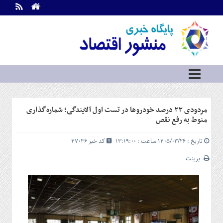
اطلاعات
تماس
تماس
با
ما
درباره
ما
سرویس
مردودی ۲۳ درصد خودروها در تست اول آلایندگی؛ شماره‌گذاری
ها
خانه
منوط به رفع نقص
بازار
تاریخ : ۱۴۰۵/۰۳/۲۶ ساعت : ۱۳:۱۹:۰۰
کد خبر 47036
سرمایه
و
پرینت
بورس
مسکن
و
شهری
نفت،