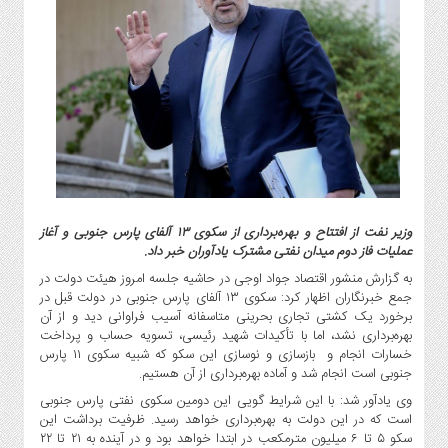
گاز
و
پتروشیمی
صنعت
و
خودرو
استارت
آپ
و
فن
وزیر نفت از افتتاح و بهره‌برداری از سکوی ۱۳ آلفای پارس جنوبی و آغاز
آوری
عملیات فاز دوم میدان نفتی مشترک یادآوران خبر داد.
بانک
به گزارش منشور اقتصاد جواد اوجی در حاشیه جلسه امروز هیئت دولت در
،
جمع خبرنگاران اظهار کرد: سکوی ۱۳ آلفای پارس جنوبی در دولت قبل در
بیمه
برخورد یک کشتی تجاری بحرینی متاسفانه آسیب فراوانی دید و از آن
بهره‌برداری نشد، اما با تأکیدات شهید رئیسی، تسویه حساب و پرداخت
و
خسارات انجام و بازسازی و نوسازی این سکو که شبیه سکوی ۱۱ پارس
ارز
جنوبی است انجام شد و آماده بهره‌برداری از آن هستیم.
دیجیتال
وی یادآور شد: با این شرایط گویی این دومین سکوی نفتی پارس جنوبی
کشاورزی
است که در این دولت به بهره‌برداری خواهد رسید. ظرفیت برداشت این
و
سکو ۵ تا ۶ میلیون مترمکعب در ابتدا خواهد بود و در آینده به ۲۱ تا ۲۲