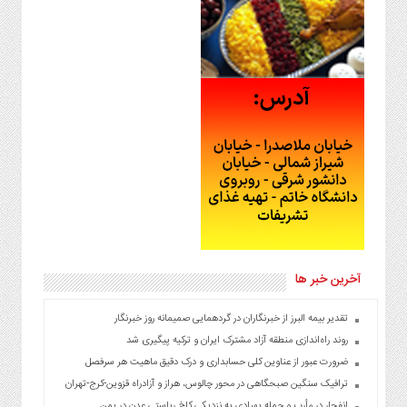
آخرین خبر ها
تقدیر بیمه البرز از خبرنگاران در گردهمایی صمیمانه روز خبرنگار
روند راه‌اندازی منطقه آزاد مشترک ایران و ترکیه پیگیری شد
ضرورت عبور از عناوین کلی حسابداری و درک دقیق ماهیت هر سرفصل
ترافیک سنگین صبحگاهی در محور چالوس، هراز و آزادراه قزوین-کرج-تهران
انفجار در مأرب و حمله پهپادی به نزدیکی کاخ ریاستی عدن در یمن