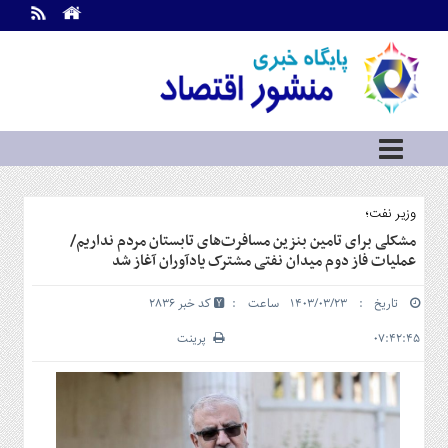
اطلاعات
تماس
تماس
با
ما
درباره
ما
سرویس
وزیر نفت؛
ها
خانه
مشکلی برای تامین بنزین مسافرت‌های تابستان مردم نداریم/
عملیات فاز دوم میدان نفتی مشترک یادآوران آغاز شد
بازار
سرمایه
تاریخ : ۱۴۰۳/۰۳/۲۳ ساعت :
کد خبر 2836
و
بورس
۰۷:۴۲:۴۵
پرینت
مسکن
و
شهری
نفت،