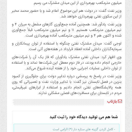
صنایع
میلیون مترمکعب بهره‌برداری از این میدان مشترک می رسیم.
غذایی
وزیر نفت گفت: در دولت هم این موضوع اعلام شد و با حضور محمد مخبر
از این سکوی نفتی بهره‌برداری خواهد شد.
سیاسی
و
وزیر نفت یادآور شد: همچنین آماده جمع‌آوری گازهای مشعل به میزان ۴ و
نیم میلیون مترمکعب هستیم. ۱۱ و نیم میلیون مترمکعب قبلاً جمع‌آوری
بین
شده و اکنون هم ۴ و نیم میلیون مترمکعب آماده بهره‌برداری است.
الملل
اوجی گفت: میدان مشترک نفتی چنگوله با استفاده از توان پیمانکاران و
نگاه
سرمایه‌گذاران داخلی آماده انعقاد قرارداد در هفته‌های آتی است.
روز
وی اظهار کرد: میدان نفتی مشترک یادآوران که فاز یک آن را شرکت‌های
گوناگون
خارجی انجام داده بودند، در فاز دوم معطل این شرکت‌ها نماند و با استفاده
از توان داخلی عملیات اجرایی خود را از هفته آینده شروع می‌کند.
وزیر نفت در پاسخ به پرسشی درباره تدابیر دولت برای جلوگیری از کمبود
بنزین در فصل تابستان نیز گفت: با تدابیر وزارت نفت و تعمیراتی که روی
همه پالایشگاه‌های نفتی انجام دادیم و استفاده از ابزارهای غیرقیمتی،
مردم در تابستان برای مسافرت‌های فصلی مشکلی ندارند.
بازتاب
شما هم می توانید دیدگاه خود را ثبت کنید
- کامل کردن گزینه های ستاره دار (*) الزامی است