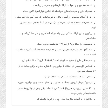
خدمت به میهن و صیانت از اقتدار نظام، واجب عینی است
انسجام ملی و سیاست های هوشمندانه دفاعی، نیاز امروز کشور است
اپل در آستانه رونمایی از آیفون اولترا؛ تاشوی لوکس در کنار آیفون ۱۸ پرو مکس
اضافه‌برداشت بانک‌ها از منابع بانک مرکزی صفر شد/ تداوم سیاست مهار
تورم
پیگیری جدی فولاد سنگان برای رفع موانع استخراج و حل مشکل کمبود
سنگ‌آهن
تخصیص ارز مواد اولیه از تیر ۱۴۰۴ بلاتکلیف مانده است
سخنگوی کمیسیون کشاورزی مجلس: ۴۲ درصد مطالبات گندمکاران پرداخت
نشده است
همبستگی ملی از سلاح ها قویتر است/ تفرقه اندازی گناه نابخشودنی
شاخص کل بورس در آستانه ۵ میلیون و ۶۰ هزار واحدی/ ارزش معاملات از
۵۷ همت عبور کرد
برپایی میز خدمت بانک سینا در نماز جمعه تهران
میانجیگری بارزانی بین بغداد و دمشق برای سفر نخست‌وزیر عراق به سوریه
بانک ملی ایران در مسیر بازگشت کامل؛ خدمات یکی پس از دیگری به مدار
خدمت‌رسانی بازمی‌گردند
مذاکره‌ای با آمریکا نداریم/ تبادل پیام از طریق واسطه‌ها