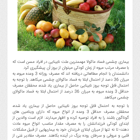
گاز
و
پتروشیمی
صنعت
و
خودرو
استارت
آپ
بیماری چشمی فساد ماکولا مهممترین علت نابینایی در افراد مسن است که
و
با مصرف مرتب میوه از زمان کودکی میتوان از بروز آن پیشگیری کرد.
فن
دانشمندان با انجام مطالعاتی دریافته اند که مصرف روزانه 3 وعده میوه، به
آوری
میزان 36 دصد از احتمال ابتلا به فساد ماکولای چشمی میکاهد. با توجه به
بانک
احتمال قابل توجه بروز نابینایی حاصل از بیماری یاد شده، محققان مصرف
حداقل 3 وعده میوه، به میزان 36 درصد از احتمال ابتلا به فساد ماکولای
،
چشمی میکاهد.
بیمه
و
با توجه به احتمال قابل توجه بروز نابینایی حاصل از بیماری یاد شده،
محققان مصرف حداقل 3 وعده از انواع میوه که دارای ویتامین های
ارز
گوناگون باشند را به افراد توصیه کرده و اظهار میدارند: لازم است والدین از
دیجیتال
ابتدای کودکی فرزندانشان را به مصرف مقدار مناسب انواع میوه عادت
کشاورزی
دهند؛ تا نه تنها از میزان ابتلای فرزندان خود به بیماریهایی از قبیل مشکلات
و
قلبی و عروقی و سرطان روده بزرگ در آینده بکاهند. مصرف مقادیر غنی از