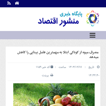
اطلاعات
تماس
تماس
با
ما
درباره
ما
سرویس
مصرف میوه از کودکی ابتلا به مهمترین عامل بینایی را کاهش
ها
خانه
میدهد
بازار
تاریخ : ۱۴۰۳/۰۲/۱۷ ساعت :
کد خبر 1159
سرمایه
و
۱۴:۳۲:۴۰
پرینت
بورس
مسکن
و
شهری
نفت،