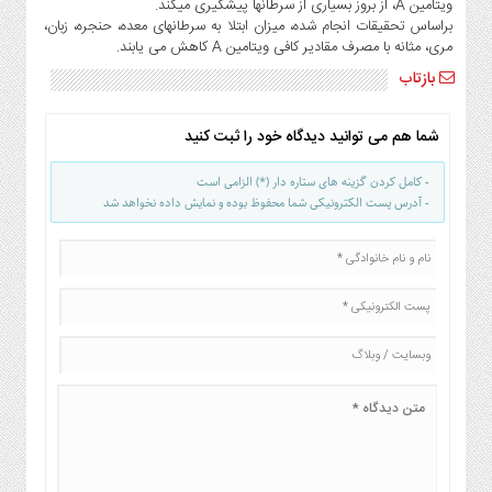
ویتامین A، از بروز بسیاری از سرطانها پیشگیری میکند.
صنایع
براساس تحقیقات انجام شده، میزان ابتلا به سرطانهای معده، حنجره، زبان،
غذایی
مری، مثانه با مصرف مقادیر کافی ویتامین A کاهش می یابند.
سیاسی
بازتاب
و
بین
الملل
شما هم می توانید دیدگاه خود را ثبت کنید
نگاه
- کامل کردن گزینه های ستاره دار (*) الزامی است
روز
- آدرس پست الکترونیکی شما محفوظ بوده و نمایش داده نخواهد شد
گوناگون