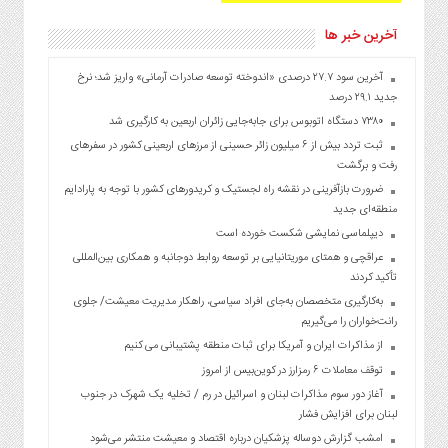
آخرین خبر ها
آخرین سود ۲۷.۷ درصدی «اندوخته توسعه صادرات آرمانی» واریز شد؛ نرخ
جدید ۲۹.۱ درصد
۷۳۸۰ دستگاه اتوبوس برای جابه‌جایی زائران اربعین به‌ کارگیری شد
ثبت تردد بیش از ۶ میلیون زائر حسینی از مرزهای اربعینی کشور در سفرهای
رفت و برگشت
ضرورت بازآفرینی در نقشه راه لجستیک و کریدورهای کشور با توجه به پارادایم
منطقه‌ای جدید
دیپلماسی نمایشی شکست خورده است
عراقچی و همتای موریتانیایی بر توسعه روابط دوجانبه و همکاری بین‌المللی
تأکید کردند
به‌کارگیری متخصصان به‌جای افراد سیاسی، راهکار مدیریت معیشت/ جلوی
رانت‌خواران را می‌گیریم
از مذاکرات ایران و آمریکا برای ثبات منطقه پشتیبانی می کنیم
توقف معاملات ۶ رمزارز در کوین‌بیس از امروز
آغاز دور سوم مذاکرات لبنان و اسرائیل در رم / تخلیه یک شهرک در جنوب
لبنان برای افزایش فشار
امشب گزارش دوساله پزشکیان درباره اقتصاد و معیشت منتشر می‌شود