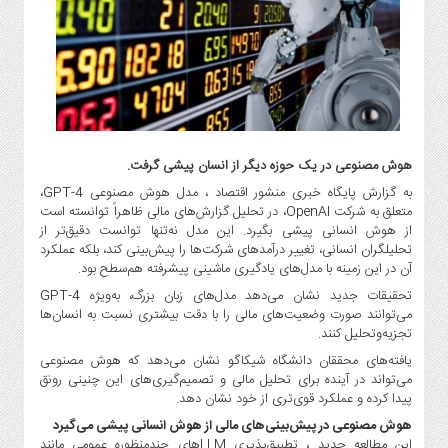
گاز
و
پتروشیمی
صنعت
و
خودرو
استارت
هوش مصنوعی در یک حوزه دیگر از انسان پیشی گرفت.
آپ
به گزارش پایگاه خبری منشور اقتصاد ، مدل هوش مصنوعی GPT-4،
و
متعلق به شرکت OpenAI، در تحلیل گزارش‌های مالی ظاهراً توانسته است
فن
از هوش انسانی پیشی بگیرد. این مدل نه‌تنها توانست دقیق‌تر از
آوری
تحلیلگران انسانی، تغییر درآمدهای شرکت‌ها را پیش‌بینی کند، بلکه عملکرد
آن در این زمینه با مدل‌های یادگیری ماشینی پیشرفته هم‌سطح بود.
بانک
،
تحقیقات جدید نشان می‌دهد مدل‌های زبان بزرگ، به‌ویژه GPT-4
می‌توانند صورت وضعیت‌‌های مالی را با دقت بیشتری نسبت به انسان‌ها
بیمه
تجزیه‌وتحلیل کنند.
و
ارز
یافته‌های محققان دانشگاه شیکاگو نشان می‌دهد که هوش مصنوعی
می‌تواند در آینده برای تحلیل مالی و تصمیم‌گیری‌های این چنینی رونق
دیجیتال
پیدا کرده و عملکرد قوی‌تری از خود نشان دهد.
کشاورزی
هوش مصنوعی در پیش‌بینی‌های مالی از هوش انسانی پیشی می‌گیرد
و
این مطالعه جدید ، تطبیق‌پذیری LLMهای چندمنظوره عمومی مانند