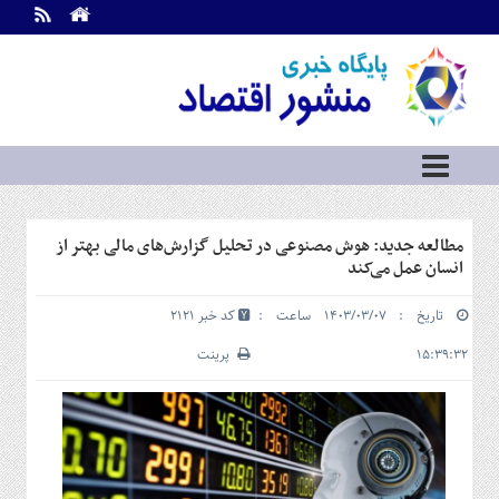
اطلاعات
تماس
تماس
با
ما
درباره
ما
سرویس
مطالعه جدید: هوش مصنوعی در تحلیل گزارش‌های مالی بهتر از
ها
خانه
انسان‌ عمل می‌کند
بازار
تاریخ : ۱۴۰۳/۰۳/۰۷ ساعت :
کد خبر 2121
سرمایه
و
۱۵:۳۹:۳۲
پرینت
بورس
مسکن
و
شهری
نفت،