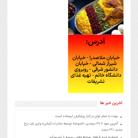
آخرین خبر ها
دولت با تمام توان در کنار پزشکیان ایستاده است
آخرین سود ۲۷.۷ درصدی «اندوخته توسعه صادرات آرمانی» واریز شد؛ نرخ
جدید ۲۹.۱ درصد
اتحادیه اروپا ۵ فعال صنایع دفاعی روسیه را تحریم کرد