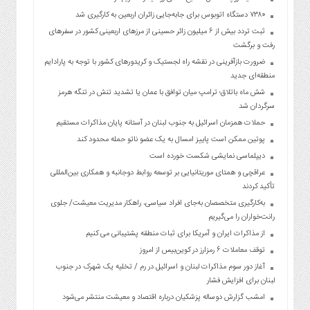
۷۳۸۰ دستگاه اتوبوس برای جابه‌جایی زائران اربعین به‌ کارگیری شد
ثبت تردد بیش از ۶ میلیون زائر حسینی از مرزهای اربعینی کشور در سفرهای
رفت و برگشت
ضرورت بازآفرینی در نقشه راه لجستیک و کریدورهای کشور با توجه به پارادایم
منطقه‌ای جدید
شش ماه باتلاق؛ ترامپ میان توافق با عمان یا تشدید تنش در تنگه هرمز
سرگردان شد
حملات همزمان اسرائیل به جنوب لبنان در آستانه پایان مذاکرات مستقیم
پوتین ممکن است پاییز امسال به یک عضو ناتو حمله محدود کند
دیپلماسی نمایشی شکست خورده است
عراقچی و همتای موریتانیایی بر توسعه روابط دوجانبه و همکاری بین‌المللی
تأکید کردند
به‌کارگیری متخصصان به‌جای افراد سیاسی، راهکار مدیریت معیشت/ جلوی
رانت‌خواران را می‌گیریم
از مذاکرات ایران و آمریکا برای ثبات منطقه پشتیبانی می کنیم
توقف معاملات ۶ رمزارز در کوین‌بیس از امروز
آغاز دور سوم مذاکرات لبنان و اسرائیل در رم / تخلیه یک شهرک در جنوب
لبنان برای افزایش فشار
امشب گزارش دوساله پزشکیان درباره اقتصاد و معیشت منتشر می‌شود