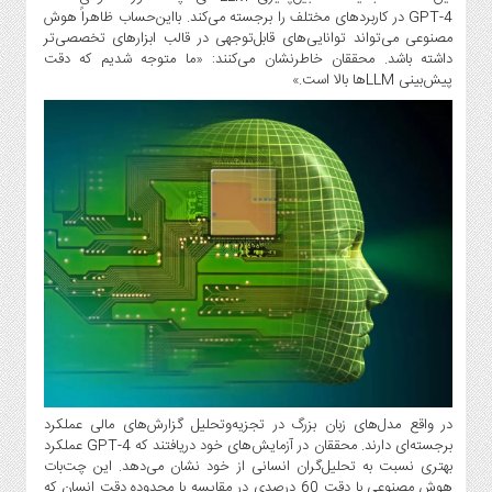
صنایع
GPT-4 در کاربردهای مختلف را برجسته می‌کند. بااین‌حساب ظاهراً هوش
غذایی
مصنوعی می‌تواند توانایی‌های قابل‌توجهی در قالب ابزارهای تخصصی‌تر
داشته باشد. محققان خاطرنشان می‌کنند: «ما متوجه شدیم که دقت
سیاسی
پیش‌بینی LLMها بالا است.»
و
بین
الملل
نگاه
روز
گوناگون
در واقع مدل‌های زبان بزرگ در تجزیه‌وتحلیل گزارش‌های مالی عملکرد
برجسته‌ای دارند. محققان در آزمایش‌های خود دریافتند که GPT-4 عملکرد
بهتری نسبت به تحلیل‌گران انسانی از خود نشان می‌دهد. این چت‌بات
هوش مصنوعی با دقت 60 درصدی در مقایسه با محدوده دقت انسان که