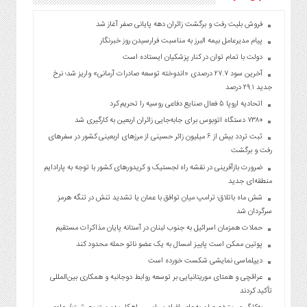
فروش بلیت رفت و برگشت زائران دهه پایانی صفر آغاز شد
پیام مدیرعامل بیمه البرز به مناسبت فرارسیدن روز خبرنگار
دولت با تمام توان در کنار پزشکیان ایستاده است
آخرین سود ۲۷.۷ درصدی «اندوخته توسعه صادرات آرمانی» واریز شد؛ نرخ
جدید ۲۹.۱ درصد
اتحادیه اروپا ۵ فعال صنایع دفاعی روسیه را تحریم کرد
۷۳۸۰ دستگاه اتوبوس برای جابه‌جایی زائران اربعین به‌ کارگیری شد
ثبت تردد بیش از ۶ میلیون زائر حسینی از مرزهای اربعینی کشور در سفرهای
رفت و برگشت
ضرورت بازآفرینی در نقشه راه لجستیک و کریدورهای کشور با توجه به پارادایم
منطقه‌ای جدید
شش ماه باتلاق؛ ترامپ میان توافق با عمان یا تشدید تنش در تنگه هرمز
سرگردان شد
حملات همزمان اسرائیل به جنوب لبنان در آستانه پایان مذاکرات مستقیم
پوتین ممکن است پاییز امسال به یک عضو ناتو حمله محدود کند
دیپلماسی نمایشی شکست خورده است
عراقچی و همتای موریتانیایی بر توسعه روابط دوجانبه و همکاری بین‌المللی
تأکید کردند