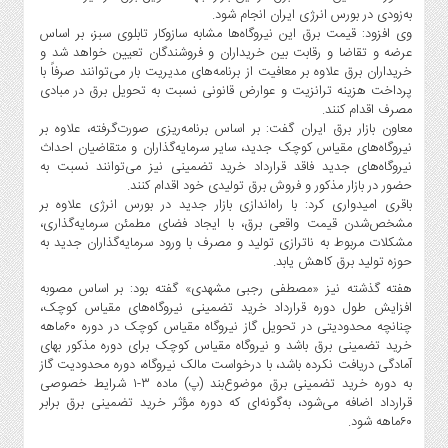
صنایع
به‌زودی در بورس انرژی ایران انجام شود.
غذایی
وی افزود: قیمت برق این نیروگاه‌ها مشابه سازوکار تابلوی سبز، بر اساس
عرضه و تقاضا و رقابت بین خریداران و فروشندگان تعیین خواهد شد و
سیاسی
خریداران برق علاوه بر معافیت از برنامه‌های مدیریت بار می‌توانند صرفاً با
و
پرداخت هزینه ترانزیت و عوارض قانونی نسبت به تحویل برق در مبادی
بین
مصرف اقدام کنند.
الملل
معاون بازار برق ایران گفت: بر اساس برنامه‌ریزی صورت‌گرفته، علاوه بر
نیروگاه‌های مقیاس کوچک جدید، سایر سرمایه‌گذاران و متقاضیان احداث
نگاه
نیروگاه‌های جدید فاقد قرارداد خرید تضمینی نیز می‌توانند نسبت به
روز
حضور در بازار مذکور و فروش برق تولیدی خود اقدام کنند.
گوناگون
باقری امیدواری کرد: با راه‌اندازی بازار جدید در بورس انرژی علاوه بر
مشخص‌شدن قیمت واقعی برق، با ایجاد فضای مطمئن سرمایه‌گذاری،
مشکلات مربوط به ناترازی تولید و مصرف با ورود سرمایه‌گذاران جدید به
حوزه تولید برق کاهش یابد.
هفته گذشته نیز «مصطفی رجبی مشهدی» گفته بود: بر اساس مصوبه
افزایش طول دوره قرارداد خرید تضمینی نیروگاه‌های مقیاس کوچک،
چنانچه محدودیتی در تحویل گاز نیروگاه مقیاس کوچک در دوره ۶۰ماهه
خرید تضمینی برق باشد و نیروگاه مقیاس کوچک برای دوره مذکور بهای
آمادگی دریافت نکرده باشد، با درخواست مالک نیروگاه، دوره محدودیت گاز
به دوره خرید تضمینی برق موضوع‌بند (پ) ماده ۳-١ شرایط خصوصی
قرارداد اضافه می‌شود، به‌گونه‌ای که دوره مؤثر خرید تضمینی برق برابر
۶۰ماهه شود.