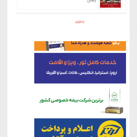
زنجان