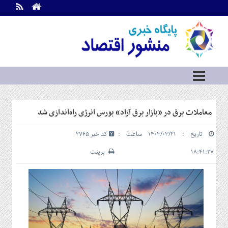
اطلاعات
تماس
تماس
با
ما
درباره
ما
سرویس
معاملات برق در «بازار برق آزاد» بورس انرژی راه‌اندازی شد
ها
خانه
تاریخ : ۱۴۰۳/۰۳/۲۱ ساعت :
کد خبر 2765
بازار
سرمایه
۱۸:۴۱:۲۷
پرینت
و
بورس
مسکن
و
شهری
نفت،