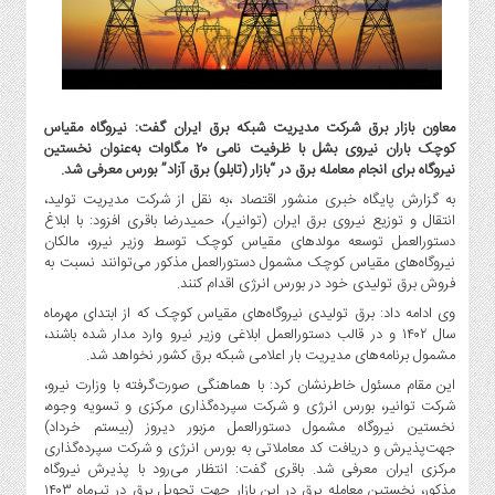
گاز
و
پتروشیمی
صنعت
و
معاون بازار برق شرکت مدیریت شبکه برق ایران گفت: نیروگاه مقیاس
خودرو
کوچک باران نیروی بشل با ظرفیت نامی ۲۰ مگاوات به‌عنوان نخستین
نیروگاه برای انجام معامله برق در “بازار (تابلو) برق آزاد” بورس معرفی شد.
استارت
آپ
به گزارش پایگاه خبری منشور اقتصاد ،به نقل از شرکت مدیریت تولید،
و
انتقال و توزیع نیروی برق ایران (توانیر)، حمیدرضا باقری افزود: با ابلاغ
دستورالعمل توسعه مولدهای مقیاس کوچک توسط وزیر نیرو، مالکان
فن
نیروگاه‌های مقیاس کوچک مشمول دستورالعمل مذکور می‌توانند نسبت به
آوری
فروش برق تولیدی خود در بورس انرژی اقدام کنند.
بانک
وی ادامه داد: برق تولیدی نیروگاه‌های مقیاس کوچک که از ابتدای مهرماه
،
سال ۱۴۰۲ و در قالب دستورالعمل ابلاغی وزیر نیرو وارد مدار شده باشند،
بیمه
مشمول برنامه‌های مدیریت بار اعلامی شبکه برق کشور نخواهد شد.
و
این مقام مسئول خاطرنشان کرد: با هماهنگی صورت‌گرفته با وزارت نیرو،
ارز
شرکت توانیر، بورس انرژی و شرکت سپرده‌گذاری مرکزی و تسویه وجوه،
دیجیتال
نخستین نیروگاه مشمول دستورالعمل مزبور دیروز (بیستم خرداد)
جهت‌پذیرش و دریافت کد معاملاتی به بورس انرژی و شرکت سپرده‌گذاری
کشاورزی
مرکزی ایران معرفی شد. باقری گفت: انتظار می‌رود با پذیرش نیروگاه
و
مذکور، نخستین معامله برق در این بازار جهت تحویل برق در تیرماه ۱۴۰۳