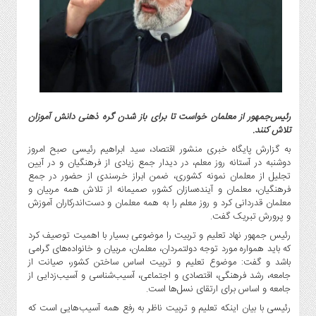
گاز
و
پتروشیمی
صنعت
و
خودرو
استارت
رئیس‌جمهور از معلمان خواست تا برای باز شدن گره ذهنی دانش آموزان
آپ
تلاش کنند.
و
به گزارش پایگاه خبری منشور اقتصاد، سید ابراهیم رئیسی صبح امروز
فن
دوشنبه در آستانه روز معلم، در دیدار جمع زیادی از فرهنگیان و در آیین
آوری
تجلیل از معلمان نمونه کشوری، ضمن ابراز خرسندی از حضور در جمع
فرهنگیان، معلمان و آینده‌سازان کشور، صمیمانه از تلاش همه مربیان و
بانک
معلمان قدردانی کرد و روز معلم را به همه معلمان و دست‌اندرکاران آموزش
،
و پرورش تبریک گفت.
بیمه
رئیس جمهور نهاد تعلیم و تربیت را موضوعی بسیار با اهمیت توصیف کرد
و
که باید همواره مورد توجه دولتمردان، معلمان، مربیان و خانواده‌های گرامی
ارز
باشد و گفت: موضوع تعلیم و تربیت اساس ساختن کشور، صیانت از
دیجیتال
جامعه، رشد فرهنگی، اقتصادی و اجتماعی، آسیب‌شناسی و آسیب‌زدایی از
جامعه و اساس برای ارتقای نسل‌ها است.
کشاورزی
و
رئیسی با بیان اینکه تعلیم و تربیت ناظر به رفع همه آسیب‌هایی است که