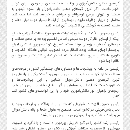
گره‌های ذهنی دانش‌آموزان را وظیفه همه معلمان و مربیان عنوان کرد و
اظهار داشت: اگر امروز گره‌های ذهنی دانش‌آموزان باز نشود تبدیل به
مسئله و انزوای روحی نوجوانان و جوانان ما خواهد شد، لذا همه شما
معلمان و مربیان وظیفه دارید با بهره‌گیری از ارتباط بسیار خوب میان معلم و
متعلم نسبت به گره‌گشایی از شبهات آنان اقدام کنید.
رئیس جمهور با تأکید بر نگاه ویژه دولت به موضوع عدالت آموزشی با بیان
اینکه از ابتدای آغاز کار دولت مردمی اساس تقسیم بودجه بر محور عدالت و
بر مبنای آمایش سرزمینی بوده است، تصریح کرد: جمهوری اسلامی ایران
پرچمدار اجرای عدالت بوده، انتظار مردم تصویب قوانین عادلانه، قضاوت و
داوری عادلانه و اجرای عدالت است که باید در تمامی شئونات و سطوح این
نظام اجرا شود.
رئیسی در ادامه به پیشرفت‌ها و دستاوردهای چشمگیر کشور در عرصه‌های
مختلف اشاره کرد و خطاب به معلمان و مربیان، گفت: یکی از راه‌های باز
کردن گره‌های ذهنی دانش‌آموزان آشنایی با این پیشرفت‌ها و
دستاوردهاست که ابتدا باید معلمان از آنها مطلع باشند و سپس در غالب
اردوهای راهیان نور دانش‌آموزان خود را با این توانمندی‌های کشور آشنا
کنند.
رئیس جمهور افزود: در شرایطی که دشمن با شبهه‌افکنی و ایجاد تردید به
دنبال یأس‌آفرینی در کشور است، معلمان به عنوان ملجأ و پناه دانش‌آموزان
می‌توانند منشأ امید و امیدواری در نسل جوان ما باشند.
رئیسی رشد کشور را در گرو افزایش بهره‌وری دانست و با تأکید بر ضرورت
بهره‌گیری از مجموعه امکانات آموزشی در کشور در راستای ارتقای رشد علم،