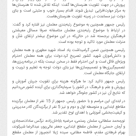
پرورش در جهت تقویت هنرستان‌ها گفت: اینکه تلاش شده تا هنرستان‌ها
به مرکز مهارت‌افزایی تبدیل شوند اقدام بسیار خوب و مثبتی است و بنای
دولت نیز مساعدت در زمینه تقویت هنرستان‌هاست.
رئیس جمهور همچنین به موضوع رتبه‌بندی معلمان نیز اشاره کرد و گفت:
در ارتباط با موضوع رتبه‌بندی معلمان متاسفانه صرفا مسائل معیشتی
فرهنگیان برجسته شد در حالی‌که در این موضوع بیشتر ارتقای شأن و
منزلت معلمان مورد تاکید و توجه بوده است.
رئیسی همچنین ضمن گرامیداشت یاد استاد شهید مطهری و همه معلمان
و دانش‌آموزان شهید کشور تصریح کرد:‌دولت برای همه معلمان احترام
ویژه‌ای قائل است و این احترام فقط در سخن نیست بلکه در برنامه‌ریزی‌ها،
تصمیم‌گیری‌ها و تصمیم‌سازی‌ها نیز بنای دولت توجه به تعلیم و تربیت و
ارتقای جایگاه معلمان است.
رئیس جمهور تاکید کرد: ما هرگونه هزینه برای تقویت جریان آموزش و
پرورش و علم و فرهنگ در کشور را سرمایه‌گذاری برای آینده کشور می‌دانیم
که نتایج آن نیز در کشور جلوه‌گر خواهد شد.
در ابتدای این مراسم و با حضور رئیس جمهور از 15 نفر از معلمان برگزیده
مقاطع ابتدایی و متوسطه اول و دوم و نیز 5 نفر از برگزیدگان کادر مدیریتی
و کیفیت‌بخشی آموزشی با اهدای لوح تقدیر شد.
نورمحمد سلطانی، سلمان رستمی، مرضیه باباخان‌زاده، نرگس سادات‌سجادی
و آرمان حسنی از معلمان مقطع ابتدایی، جعفر عالی‌پور، عبدالرضا شیرکوند،
بهرام فرهادی مقدم، فاطمه مطاعی، سیده ژیلا انجم‌روز از معلمان مقطع