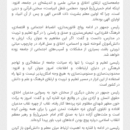
جامعه‌سازی، ارتقای اخلاق و مبانی علمی و اندیشه‌ای در جامعه، افزود:
اینکه امام خمینی(ره) فرمود «معلمی شغل انبیاست» سخنی قرآنی و دینی
است، چرا که اولین معلم بشریت ذات اقدس الهی و پس از آن انبیاء و
اولیای الهی بوده‌اند.
رئیس جمهور در ادامه رواج قانون‌مداری، انضباط اجتماعی و اقتصادی،
فرهنگ فقرزدایی، تبعیض‌ستیزی و صدق‌ و راستی را در گرو تعلیم و تربیت
در مدارس، دانست و گفت:‌ اگر این مفاهیم به عنوان یک ارزش به
دانش‌آموزان آموخته شود و احساس، اخلاق و عمل افراد در چارچوب مبانی
تربیتی باشد، بسیاری از مشکلات و آسیب‌های اجتماعی از جامعه زوده
خواهد شد.
رئیسی تعلیم و تربیت را تنها راه صیانت جامعه از سلطه‌گری و تهاجم
فرهنگی در دنیای ارتباطات و اطلاعات امروز عنوان کرد و افزود:
محدودیت‌سازی و ممنوعیت‌سازی به هیچ وجه امکان‌پذیر نیست و تنها راه
استفاده از این ابزار در مسیر تعلیم و تربیت و ارتقای فرهنگ و علم و دانش
در کشور است.
رئیس جمهور در بخش دیگری از سخنان خود به رسوایی مدعیان اخلاق،
حقوق انسان و آزادی بیان در وقایع غزه اشاره کرد و گفت: امروز به برکت
خون مطهر شهدای مظلوم غزه پرده‌ها کنار رفته، نقاب از چهره نقاب مدعیان
افتاده و تابلوی گویای غزه حقیقت تمدن غربی را برای همه روشن کرده
است و ملت‌های آزاده دنیا به صدق کلام امام خمینی(ره) و رهبر معظم
انقلاب اسلامی درباره پوچ بودن ادعاهای غرب باور پیدا کرده‌اند.
رئیسی در ادامه با اشاره به اهمیت ارتباط میان معلم و دانش‌آموز، باز کردن