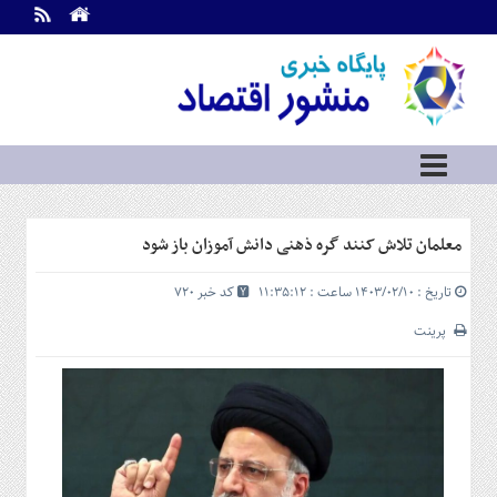
اطلاعات
تماس
تماس
با
ما
درباره
ما
سرویس
معلمان تلاش کنند گره ذهنی دانش آموزان باز شود
ها
خانه
تاریخ : ۱۴۰۳/۰۲/۱۰ ساعت : ۱۱:۳۵:۱۲
کد خبر 720
بازار
سرمایه
پرینت
و
بورس
مسکن
و
شهری
نفت،