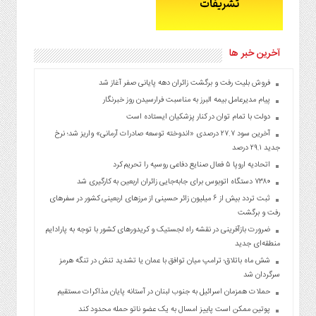
آخرین خبر ها
فروش بلیت رفت و برگشت زائران دهه پایانی صفر آغاز شد
پیام مدیرعامل بیمه البرز به مناسبت فرارسیدن روز خبرنگار
دولت با تمام توان در کنار پزشکیان ایستاده است
آخرین سود ۲۷.۷ درصدی «اندوخته توسعه صادرات آرمانی» واریز شد؛ نرخ
جدید ۲۹.۱ درصد
اتحادیه اروپا ۵ فعال صنایع دفاعی روسیه را تحریم کرد
۷۳۸۰ دستگاه اتوبوس برای جابه‌جایی زائران اربعین به‌ کارگیری شد
ثبت تردد بیش از ۶ میلیون زائر حسینی از مرزهای اربعینی کشور در سفرهای
رفت و برگشت
ضرورت بازآفرینی در نقشه راه لجستیک و کریدورهای کشور با توجه به پارادایم
منطقه‌ای جدید
شش ماه باتلاق؛ ترامپ میان توافق با عمان یا تشدید تنش در تنگه هرمز
سرگردان شد
حملات همزمان اسرائیل به جنوب لبنان در آستانه پایان مذاکرات مستقیم
پوتین ممکن است پاییز امسال به یک عضو ناتو حمله محدود کند