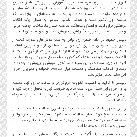
صنایع
امروز جامعه را رنج می‌دهد، افزود: آموزش و پرورش ناظر بر رفع
دغدغه‌هایی است که امروز دغدغه‌مندان، آسیب‌شناسان، جامعه‌شناسان و
غذایی
خانواده‌ها دارند، لذا مسئله آموزش و پرورش نه مسئله‌ای با اولویت، بلکه
سیاسی
مسئله اول کشور است و هدف انقلاب اسلامی به عنوان یک انقلاب
و
فرهنگی برای ارتقا و اعتلای فرهنگ، ساخت انسان‌ها، ساخت جامعه قرآنی
بین
و نمونه با کمک و محوریت آموزش و پرورش، معلم و مدرسه ممکن است.
الملل
رئیس جمهور در ادامه ضمن ارج نهادن به همه تلاش‌های صورت گرفته از
سوی وزرا، معاونین، مدیران کل، مربیان و معلمان از بدو پیروزی انقلاب
نگاه
اسلامی در جهت ارتقای نهاد مدرسه، افزود: امروز ضرورت بازنگری نسبت به
روز
اقدامات صورت گرفته با هدف کم کردن فاصله وضع موجود با وضع مطلوب
گوناگون
امری ضروری است و در این زمینه سند تحول آموزش و پرورش می‌تواند در
راستای اقدامات هماهنگ و منسجم میان مدرسه، خانواده و متولیان اجرای
این سند، بسیار مؤثر باشد.
رئیسی با تأکید بر اهمیت تقویت نرم‌افزاری و سخت‌افزاری نهاد مدرسه
برای اجرای این سند، افزود: همه ما باید ضرورت نیاز به تحول را درک کنیم و
بر هر اقدامی که ما را به این فرآیند نزدیک‌تر می‌سازد، تأکید و توجه ویژه
داشته باشیم.
رئیس جمهور با اشاره به اهمیت موضوع اجرای عدالت و اقامه قسط در
جامعه، تصریح کرد: انسان عدالت‌طلب، متعهد، مسئولیت‌پذیر، حق‌خواه و
دغدغه‌مند در نهاد مدرسه تربیت می‌شود و اساساً مدرسه حلّال بسیاری از
مسایل و مشکلات جامعه ما است.
رئیسی همچنین با تأکید بر اهمیت جایگاه معلمان در انسان‌سازی،