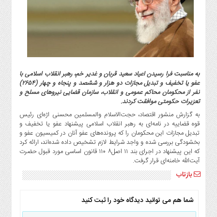
گاز
و
پتروشیمی
صنعت
و
خودرو
به مناسبت فرا رسیدن اعیاد سعید قربان و غدیر خم، رهبر انقلاب اسلامی با
استارت
عفو یا تخفیف و تبدیل مجازات دو هزار و ششصد و پنجاه و چهار (۲۶۵۴)
آپ
نفر از محکومان محاکم عمومی و انقلاب، سازمان قضایی نیروهای مسلح و
و
تعزیرات حکومتی موافقت کردند.
فن
به گزارش منشور اقتصاد، حجت‌الاسلام والمسلمین محسنی اژه‌ای رئیس
آوری
قوه قضاییه در نامه‌ای به رهبر انقلاب اسلامی پیشنهاد عفو یا تخفیف و
بانک
تبدیل مجازات این محکومان را که پرونده‌های عفو آنان در کمیسیون عفو و
بخشودگی بررسی شده و واجد شرایط لازم تشخیص داده شده‌اند، ارائه کرد
،
که این پیشنهاد در اجرای بند ۱۱ اصل۸ ۱۱۰ قانون اساسی مورد قبول حضرت
بیمه
آیت‌الله خامنه‌ای قرار گرفت.
و
ارز
بازتاب
دیجیتال
کشاورزی
شما هم می توانید دیدگاه خود را ثبت کنید
و