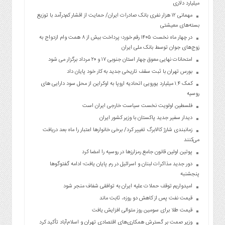
میلیارد دلاری
مهمانی ۱۲ هزار نفری بانک صادرات ایران/ حمایت از اقشار کم‌درآمد با توزیع
بسته‌های معیشتی
در چهار ماه نخست ۱۴۰۵ رقم خورد؛ پرداخت بیش از ۸ همت وام ازدواج به
زوج‌های جوان توسط بانک ملی ایران
امتحانات نهایی معوق چهار استان جنوبی ۱۷ و ۲۰ مرداد برگزار می شود
بورس تهران با ثبت سقف تاریخی جدید به کار خود پایان داد
کمک ۱.۴ میلیارد یورویی اتحادیه اروپا به اوکراین از محل سود دارایی های
روسیه
فلسطین اولویت نخست سیاست خارجی ایران است
دیدار سفیر جدید پاکستان با وزیر کشور ایران
زمانبندی شارژ کالابرگ تغییر کرد/ برخی خانوارها اعتبار را ماه بعد دریافت
می‌کنند
پوتین اولین قانون جامع رمزارزها در روسیه را امضا کرد
دور جدید مذاکرات لبنان و اسرائیل در رم پایان یافت؛ ادامه گفتوگوها
پنجشنبه
امیدواریم توقف حملات علیه ایران به توافقی شفاف منجر شود
قیمت نفت پس از کاهش دو روزه، ثابت ماند
قیمت طلا برای سومین روز متوالی افزایش یافت
وزیر صمت بر گسترش همکاری‌های اقتصادی تهران و اسلام‌آباد تأکید کرد