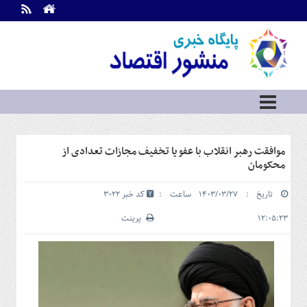
اطلاعات
تماس
تماس
با
ما
درباره
ما
سرویس
موافقت رهبر انقلاب با عفو یا تخفیف مجازات تعدادی از
ها
خانه
محکومان
بازار
تاریخ : ۱۴۰۳/۰۳/۲۷ ساعت :
کد خبر 3022
سرمایه
و
۱۲:۰۵:۲۳
پرینت
بورس
مسکن
و
شهری
نفت،