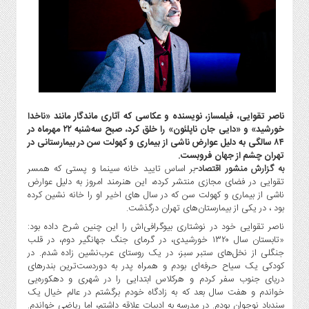
گاز
و
پتروشیمی
صنعت
و
خودرو
استارت
ناصر تقوایی، فیلمساز، نویسنده و عکاسی که آثاری ماندگار مانند «ناخدا
آپ
خورشید» و «دایی جان ناپلئون» را خلق کرد، صبح سه‌شنبه ۲۲ مهرماه در
و
۸۴ سالگی به دلیل عوارض ناشی از بیماری و کهولت سن در بیمارستانی در
فن
تهران چشم از جهان فروبست.
آوری
به گزارش منشور اقتصاد-
بر اساس تایید خانه سینما و پستی که همسر
تقوایی در فضای مجازی منتشر کرده، این هنرمند امروز به دلیل عوارض
بانک
ناشی از بیماری و کهولت سن که در سال های اخیر او را خانه نشین کرده
،
بود ، در یکی از بیمارستان‌های تهران درگذشت.
بیمه
ناصر تقوایی خود در نوشتاری بیوگرافی‌اش را این چنین شرح داده بود:
و
«تابستان سال ۱۳۲۰ خورشیدی، در گرمای جنگ جهانگیر دوم، در قلب
ارز
جنگلی از نخل‌های ستبر سبز، در یک روستای عرب‌نشین زاده شدم. در
دیجیتال
کودکی یک سیاح حرفه‌ای بودم و همراه پدر به دوردست‌ترین بندرهای
دریای جنوب سفر کردم و هرکلاس ابتدایی را در شهری و دهکوره‌یی
کشاورزی
خواندم و هفت سال بعد که به زادگاه خودم برگشتم در عالم خیال یک
و
سندباد نوجوان بودم. در مدرسه به ادبیات علاقه داشتم، اما ریاضی خواندم.