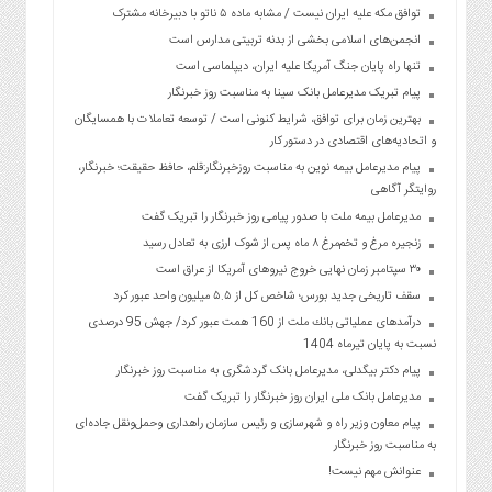
توافق مکه علیه ایران نیست / مشابه ماده ۵ ناتو با دبیرخانه مشترک
انجمن‌های اسلامی بخشی از بدنه تربیتی مدارس است
تنها راه پایان جنگ آمریکا علیه ایران، دیپلماسی است
پیام تبریک مدیرعامل بانک سینا به مناسبت روز خبرنگار
بهترین زمان برای توافق، شرایط کنونی است / توسعه تعاملات با همسایگان
و اتحادیه‌های اقتصادی در دستور کار
پیام مدیرعامل بیمه نوین به مناسبت روزخبرنگار:قلم، حافظ حقیقت؛ خبرنگار،
روایتگر آگاهی
مدیرعامل بیمه ملت با صدور پیامی روز خبرنگار را تبریک گفت
زنجیره مرغ و تخم‌مرغ ۸ ماه پس از شوک ارزی به تعادل رسید
۳۰ سپتامبر زمان نهایی خروج نیروهای آمریکا از عراق است
سقف تاریخی جدید بورس؛ شاخص کل از ۵.۵ میلیون واحد عبور کرد
درآمدهای عملیاتی بانك ملت از 160 همت عبور كرد/ جهش 95 درصدی
نسبت به پایان تیرماه 1404
پیام دکتر بیگدلی، مدیرعامل بانک گردشگری به مناسبت روز خبرنگار
مدیرعامل بانک ملی ایران روز خبرنگار را تبریک گفت
پیام معاون وزیر راه و شهرسازی و رئیس سازمان راهداری وحمل‌ونقل جاده‌ای
به مناسبت روز خبرنگار
عنوانش مهم نیست!