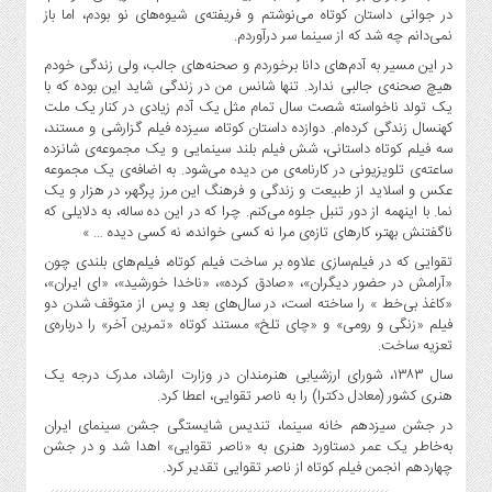
صنایع
در جوانی داستان کوتاه می‌نوشتم و فریفته‌ی شیوه‌های نو بودم، اما باز
غذایی
نمی‌دانم چه شد که از سینما سر درآوردم.
سیاسی
در این مسیر به آدم‌های دانا برخوردم و صحنه‌های جالب، ولی زندگی خودم
هیچ صحنه‌ی جالبی ندارد. تنها شانس من در زندگی شاید این بوده که با
و
یک تولد ناخواسته شصت سال تمام مثل یک آدم زیادی در کنار یک ملت
بین
کهنسال زندگی کرده‌ام. دوازده داستان کوتاه، سیزده فیلم گزارشی و مستند،
الملل
سه فیلم کوتاه داستانی، شش فیلم بلند سینمایی و یک مجموعه‌ی شانزده
نگاه
ساعته‌ی تلویزیونی در کارنامه‌ی من دیده می‌شود. به اضافه‌ی یک مجموعه‌
عکس و اسلاید از طبیعت و زندگی و فرهنگ این مرز پرگهر، در هزار و یک
روز
نما. با اینهمه از دور تنبل جلوه می‌کنم. چرا که در این ده ساله، به دلایلی که
گوناگون
ناگفتنش بهتر، کارهای تازه‌ی مرا نه کسی خوانده، نه کسی دیده … »
تقوایی که در فیلم‌سازی علاوه بر ساخت فیلم کوتاه، فیلم‌های بلندی چون
«آرامش در حضور دیگران»، «صادق کرده»، «ناخدا خورشید»، «ای ایران»،
«کاغذ بی‌خط » را ساخته است، در سال‌های بعد و پس از متوقف شدن دو
فیلم «زنگی و رومی» و «چای تلخ» مستند کوتاه «تمرین آخر» را درباره‌ی
تعزیه ساخت.
سال ۱۳۸۳، شورای ارزشیابی هنرمندان در وزارت ارشاد، مدرک درجه یک
هنری کشور (معادل دکترا) را به ناصر تقوایی، اعطا کرد.
در جشن سیزدهم خانه سینما، تندیس‌ شایستگی جشن‌ سینمای ایران
به‌خاطر یک عمر دستاورد هنری به «ناصر تقوایی» اهدا شد و در جشن
چهاردهم انجمن فیلم کوتاه از ناصر تقوایی تقدیر کرد.