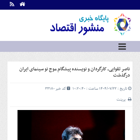
اطلاعات
تماس
تماس
با
ما
درباره
ما
سرویس
ناصر تقوایی، کارگردان و نویسنده پیشگام موج نو سینمای ایران
ها
خانه
درگذشت
بازار
تاریخ : ۱۴۰۴/۰۷/۲۲ ساعت : ۱۰:۲۰:۴۰
کد خبر 33180
سرمایه
و
پرینت
بورس
مسکن
و
شهری
نفت،