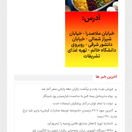
آخرین خبر ها
فروش بلیت رفت و برگشت زائران دهه پایانی صفر آغاز شد
پیام مدیرعامل بیمه البرز به مناسبت فرارسیدن روز خبرنگار
دولت با تمام توان در کنار پزشکیان ایستاده است
آخرین سود ۲۷.۷ درصدی «اندوخته توسعه صادرات آرمانی» واریز شد؛ نرخ
جدید ۲۹.۱ درصد
اتحادیه اروپا ۵ فعال صنایع دفاعی روسیه را تحریم کرد
۷۳۸۰ دستگاه اتوبوس برای جابه‌جایی زائران اربعین به‌ کارگیری شد