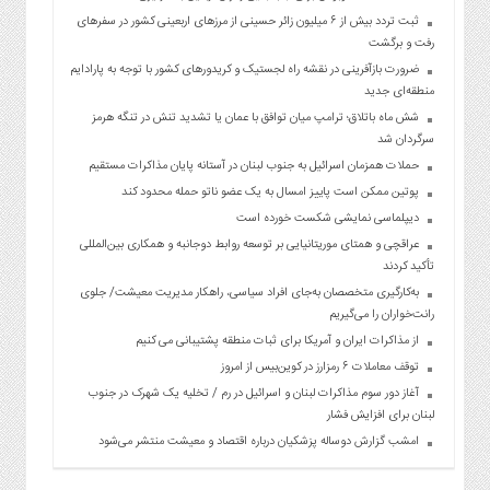
ثبت تردد بیش از ۶ میلیون زائر حسینی از مرزهای اربعینی کشور در سفرهای
رفت و برگشت
ضرورت بازآفرینی در نقشه راه لجستیک و کریدورهای کشور با توجه به پارادایم
منطقه‌ای جدید
شش ماه باتلاق؛ ترامپ میان توافق با عمان یا تشدید تنش در تنگه هرمز
سرگردان شد
حملات همزمان اسرائیل به جنوب لبنان در آستانه پایان مذاکرات مستقیم
پوتین ممکن است پاییز امسال به یک عضو ناتو حمله محدود کند
دیپلماسی نمایشی شکست خورده است
عراقچی و همتای موریتانیایی بر توسعه روابط دوجانبه و همکاری بین‌المللی
تأکید کردند
به‌کارگیری متخصصان به‌جای افراد سیاسی، راهکار مدیریت معیشت/ جلوی
رانت‌خواران را می‌گیریم
از مذاکرات ایران و آمریکا برای ثبات منطقه پشتیبانی می کنیم
توقف معاملات ۶ رمزارز در کوین‌بیس از امروز
آغاز دور سوم مذاکرات لبنان و اسرائیل در رم / تخلیه یک شهرک در جنوب
لبنان برای افزایش فشار
امشب گزارش دوساله پزشکیان درباره اقتصاد و معیشت منتشر می‌شود