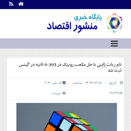
اطلاعات
تماس
تماس
با
ما
درباره
ما
سرویس
نام ربات ژاپنی با حل مکعب روبیک در 0.305 ثانیه در گینس
ها
خانه
ثبت شد
بازار
تاریخ : ۱۴۰۳/۰۳/۰۵ ساعت :
کد خبر 2040
سرمایه
و
۱۹:۳۷:۵۶
پرینت
بورس
مسکن
و
شهری
نفت،