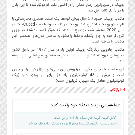
صنایع
روبیک در سریع‌ترین زمان ممکن را در اختیار دارد. او موفق شده تا این پازل
غذایی
را در 3.13 ثانیه حل کند.
سیاسی
مکعب روبیک حدود 50 سال پیش توسط یک استاد معماری مجارستانی با
و
نام «ارنو روبیک» اختراع شد. روبیک در کتاب خود با نام «Cubed» که در
سال 2020 منتشر شد، توضیح می‌دهد که هرگز قصد نداشته در جهان
بین
اثری از خود به جای بگذارد و فقط با عشق به ساختن مدل‌های هندسی این
الملل
مکعب را ساخته است.
نگاه
مکعب جادویی رنگارنگ روبیک اولین بار در سال 1977 در داخل کشور
روز
مجارستان فروخته شد و سه سال بعد در قفسه‌های بین‌المللی نیز عرضه
شد.
گوناگون
این مکعب همچنان یکی از پرفروش‌ترین بازی‌های پازل در سراسر جهان
است و بیش از 43 کوئینتیلیون راه حل برای آن وجود دارد (یک
کوئینتیلیون معادل یک میلیارد تریلیون است).
بازتاب
شما هم می توانید دیدگاه خود را ثبت کنید
- کامل کردن گزینه های ستاره دار (*) الزامی است
- آدرس پست الکترونیکی شما محفوظ بوده و نمایش داده نخواهد شد