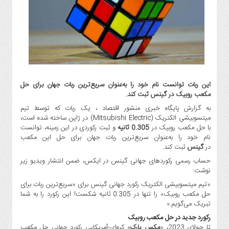
گاز
و
پتروشیمی
صنعت
و
خودرو
استارت
این ربات توانست نام خود را به‌عنوان سریع‌ترین ربات جهان برای حل
آپ
مکعب روبیک در گینس ثبت کند.
و
به گزارش پایگاه خبری منشور اقتصاد ، یک ربات که توسط تیم
فن
میتسوبیشی الکتریک (Mitsubishi Electric) در ژاپن ساخته شده است،
آوری
با حل مکعب روبیک در
0.305 ثانیه
و ثبت رکوردی در این زمینه، توانست
نام خود را به‌عنوان سریع‌ترین ربات جهان برای حل این مکعب
بانک
در
گینس
ثبت کند.
،
حساب رسمی رکوردهای جهانی گینس در ایکس، ضمن انتشار ویدیو زیر
بیمه
نوشت:
و
ارز
«تیم میتسوبیشی الکتریک رکورد جهانی گینس برای «سریع‌ترین ربات برای
حل مکعب روبیک» را تنها در 0.305 ثانیه شکست! این رکورد را به شما
دیجیتال
تبریک می‌گویم.»
کشاورزی
رکورد جدید در حل مکعب روبیک
و
تا جولای 2023، «
مکس پارک
» کره‌ای-آمریکایی رکورد جهانی حل مکعب