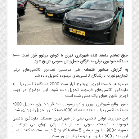
گاز
و
پتروشیمی
صنعت
و
خودرو
استارت
آپ
طبق تفاهم منعقد شده شهرداری‌ تهران با کرمان موتور، قرار است ٢۰۰۰
دستگاه خودروی برقی به ناوگان حمل‌ونقل عمومی تزریق شود.
و
فن
به گزارش منشور اقتصاد-
طی مراسمی تعدادی تاکسی‌های برقی
آوری
کرمان‌موتور به دارنندگان تاکسی‌های فرسوده تحویل داده شد.
در مرحله نخست اجرای این‌طرح قرار است 2000 دستگاه تاکسی برقی به
بانک
دارندگان تاکسی‌های فرسوده تحویل داده شود. این موضوع در جهت
،
اجرای قانون‌ هوای پاک عملی شده است.
بیمه
طبق توافق شهرداری‌ تهران و کرمان‌موتور عقد قرارداد برای تحویل ٢000
و
دستگاه تاکسی برقی منعقد شده که ١000 دستگاه آن تحویل شهرداری شد.
ارز
دیجیتال
این خودروها اولین تاکسی برقی در شهر تهران هستند. دارندگان تاکسی
فرسوده با دریافت معرفی نامه از تاکسیرانی تهران می توانند از
کشاورزی
تسهیلات900 میلیون تومانی 5 ساله با کارمزد 8 درصد استفاده کنند البته از
و
این مقدار 600 میلیون بر عهده کرمان موتور است.