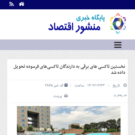
اطلاعات
تماس
تماس
با
ما
درباره
ما
سرویس
نخستین تاکسی های برقی به دارندگان تاکسی‌های فرسوده تحویل
ها
خانه
داده شد
بازار
تاریخ : ۱۴۰۳/۰۳/۲۳ ساعت :
کد خبر 2865
سرمایه
و
۱۱:۳۹:۰۳
پرینت
بورس
مسکن
و
شهری
نفت،