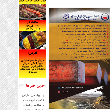
آخرین خبر ها
دیپلماسی نمایشی
شکست خورده است
عراقچی و همتای
موریتانیایی بر توسعه