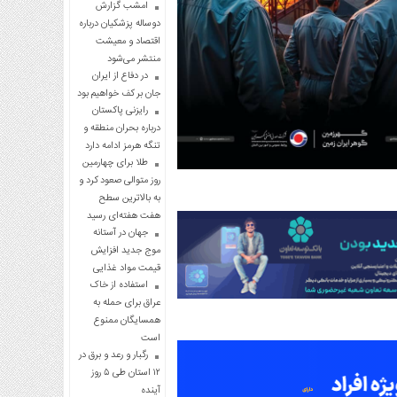
امشب گزارش
دوساله پزشکیان درباره
اقتصاد و معیشت
منتشر می‌شود
در دفاع از ایران
جان بر کف خواهیم بود
رایزنی پاکستان
درباره بحران منطقه و
تنگه هرمز ادامه دارد
طلا برای چهارمین
روز متوالی صعود کرد و
به بالاترین سطح
هفت هفته‌ای رسید
جهان در آستانه
موج جدید افزایش
قیمت مواد غذایی
استفاده از خاک
عراق برای حمله به
همسایگان ممنوع
است
رگبار و رعد و برق در
۱۲ استان طی ۵ روز
آینده