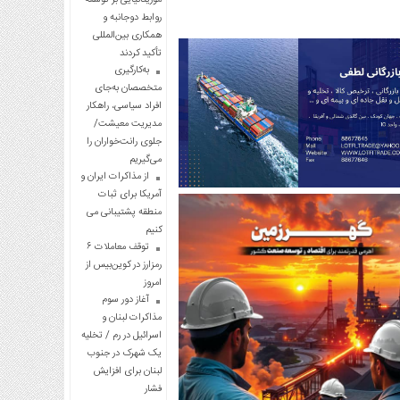
روابط دوجانبه و
همکاری بین‌المللی
تأکید کردند
به‌کارگیری
متخصصان به‌جای
افراد سیاسی، راهکار
مدیریت معیشت/
جلوی رانت‌خواران را
می‌گیریم
از مذاکرات ایران و
آمریکا برای ثبات
منطقه پشتیبانی می
کنیم
توقف معاملات ۶
رمزارز در کوین‌بیس از
امروز
آغاز دور سوم
مذاکرات لبنان و
اسرائیل در رم / تخلیه
یک شهرک در جنوب
لبنان برای افزایش
فشار