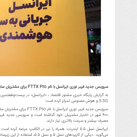
گاز
و
پتروشیمی
صنعت
و
خودرو
استارت
آپ
و
فن
آوری
بانک
سرویس جدید فیبر نوری ایرانسل با نام FTTX Pro برای مشتریان سازمانی عرضه شده است.
،
به گزارش پایگاه خبری مشنور اقتصاد ، «ایرانسل» در بیست‌وهفتمین 
بیمه
5.5G و هوش مصنوعی تمرکز کرده است.
و
سرویس جدید فیبر نوری ایر
ارز
۴۰۰ شهر در اختیار مشتریان خود گذاشته است و سرویس جدید فیب
دیجیتال
مصرف بیشتر و سرعت بالاتری نیاز دارند.
کشاورزی
و
می‌گوید: «یکی از کاربردهای نس