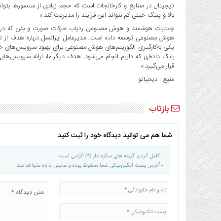
صنایع
دیجیتال در صنایع و کارخانجات است که حجم زیادی از سنسورها بتوانن
غذایی
بالا و پینگ خیلی کم بتواند این فرآیند را مدیریت کند.»
چت‌بات هوشمند و هوش مصنوعی ردیاب حرکات صورت و بدن که در تول
سیاسی
هوش مصنوعی توسعه داده است. مدیرعامل ایرانسل درباره هدف از توسع
و
یکی به‌کارگیری الگوریتم‌های هوش مصنوعی برای بهبود سرویس‌های خ
بین
بانک داده‌ای که داریم انجام می‌شود. هدف دیگر ما، ارائه سرویس‌
الملل
قرار می‌گیرد.»
نگاه
منیع : دیجیاتو
روز
گوناگون
بازتاب
شما هم می توانید دیدگاه خود را ثبت کنید
- کامل کردن گزینه های ستاره دار (*) الزامی است
- آدرس پست الکترونیکی شما محفوظ بوده و نمایش داده نخواهد شد