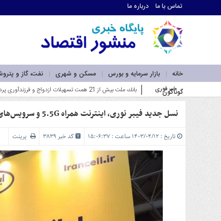
تماس با ما
درباره ما
اطلاعات
تماس
تماس
با
ما
خانه
بازار سرمایه و بورس
مسکن و شهری
نفت، گاز و پترو
درباره
خبر فوری
فاز اول نیروگاه خورشیدی بهبهان فول_
گوناگون
ما
سرویس
ها
نسل جدید فیبر نوری، اینترنت همراه 5.5G و سرویس‌های هوش مصنوعی؛ دست پر ایرانسل در الکامپ
خانه
بازار
تاریخ : ۱۴۰۳/۰۴/۱۲ ساعت : ۱۵:۰۶:۳۷
کد خبر 3839
پرینت
سرمایه
و
بورس
مسکن
و
شهری
نفت،