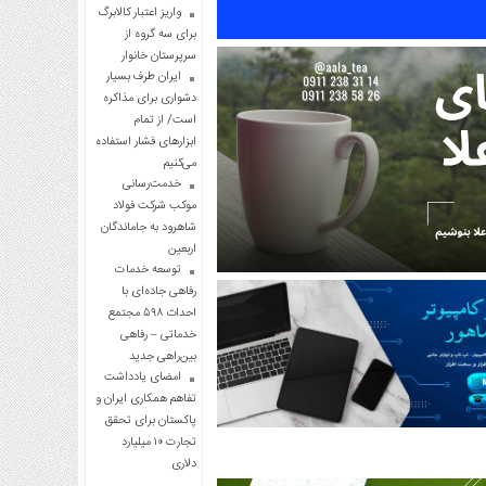
واریز اعتبار کالابرگ
برای سه گروه از
سرپرستان خانوار
ایران طرف بسیار
دشواری برای مذاکره
است/ از تمام
ابزارهای فشار استفاده
می‌کنیم
خدمت‌رسانی
موکب شرکت فولاد
شاهرود به جاماندگان
اربعین
توسعه خدمات
رفاهی جاده‌ای با
احداث ۵۹۸ مجتمع
خدماتی – رفاهی
بین‌راهی جدید
امضای یادداشت
تفاهم همکاری ایران و
پاکستان برای تحقق
تجارت ۱۰ میلیارد
دلاری