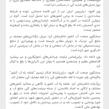
فرونشست و همچنین خشک‌شدن بسیاری از تالاب‌ها، مصادیق بارزی از
بروز بحران‌های شدید آبی در سرتاسر دنیا است.
وی افزود: دراین‌بین ایران نیز از این قاعده مستثنی نبوده و شرایط
سخت‌تری را نسبت به برخی کشورهای دنیا تحمل کرده است. آنچه در
نیم‌قرن گذشته در کشور ما بر آب‌گذشته، ناپایداری‌های زیست‌بومی را به
حدی گسترش داده که رفع کژی‌ها و درمان آنها را راهکاری ساده و کم‌هزینه
متصور نیست.
سخنگوی صنعت آب کشور خاطرنشان کرد: میزان بارگذاری‌های مصارف بر
منابع آبی نزدیک به دوبرابر مقادیر بایسته است و بهره‌برداری از منابع
زیست‌محیطی چه در بخش آب سطحی و چه در بخش آب زیرزمینی از مرز
تاب‌آوری عبور کرده است.
وی ادامه داد: براین‌اساس نیازمند چرخش‌های تحول‌آفرین و نیز پیشبرد
اقدام‌های عظیم و چندبعدی هستیم تا بتوان این ناترازی‌ها را رفع یا کم‌اثر
کرد.
سخنگوی صنعت آب افزود: دراین‌ارتباط ابتکار ترسیم “نقشه راه آب کشور”
به‌گونه‌ای رقم خورده تا کفه داشته‌های آبی را با کفه مصارف آبی متعادل کند.
بزرگ‌زاده خاطرنشان کرد: نقشه راه آب کشور با نگاهی بر عملکرد کشورهای
مختلف و اتکای به اسناد بالادستی از جمله سیاست‌های کلی منابع آب و
سند ملی آمایش سرزمین، با بومی‌سازی تجربیات انجام شده در چهل و
پنجمین جلسه شورای‌عالی آب در حضور رئیس‌جمهور شهید و سایر اعضای
شورا رونمایی و تصویب شد و در مسیر پیدایش و تکامل خود از تصویب
نهادهای عالی گذشت.