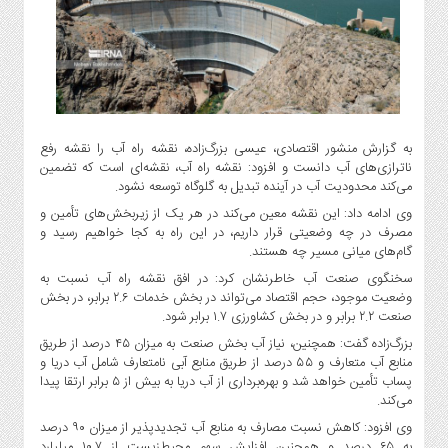
گاز
و
پتروشیمی
صنعت
و
خودرو
به گزارش منشور اقتصادی، عیسی بزرگ‌زاده، نقشه راه آب را نقشه رفع
استارت
ناترازی‌های آب دانست و افزود: نقشه راه آب، نقشه‌ای است که تضمین
آپ
می‌کند محدودیت آب در آینده تبدیل به گلوگاه توسعه نشود.
و
وی ادامه داد: این نقشه معین می‌کند در هر یک از زیربخش‌های تأمین و
فن
مصرف در چه وضعیتی قرار داریم، در این راه به کجا خواهیم رسید و
آوری
گام‌های میانی مسیر چه هستند.
بانک
سخنگوی صنعت آب خاطرنشان کرد: در افق نقشه راه آب نسبت به
،
وضعیت موجود، حجم اقتصاد می‌تواند در بخش خدمات ۲.۶ برابر، در بخش
بیمه
صنعت ۲.۲ برابر و در بخش کشاورزی ۱.۷ برابر شود.
و
بزرگ‌زاده گفت: همچنین، نیاز آب بخش صنعت به میزان ۴۵ درصد از طریق
ارز
منابع آب متعارف و ۵۵ درصد از طریق منابع آبی نامتعارف شامل آب دریا و
پساب تأمین خواهد شد و بهره‌برداری از آب دریا به بیش از ۵ برابر ارتقا پیدا
دیجیتال
می‌کند.
کشاورزی
وی افزود: کاهش نسبت مصارف به منابع آب تجدیدپذیر از میزان ۹۰ درصد
و
به ۶۵ درصد و همچنین افزایش سهم محیط‌زیست از ۱۰.۷ میلیارد