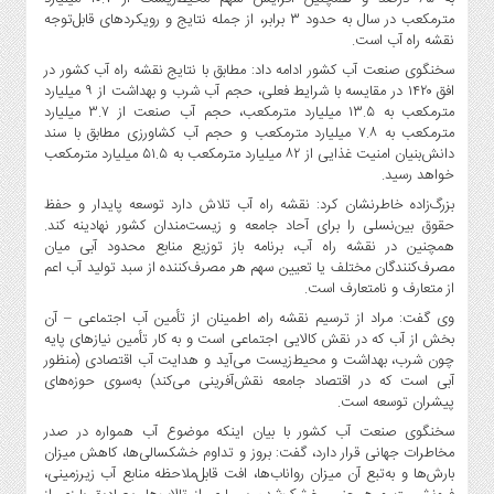
صنایع
مترمکعب در سال به حدود ۳ برابر، از جمله نتایج و رویکردهای قابل‌توجه
غذایی
نقشه راه آب است.
سیاسی
سخنگوی صنعت آب کشور ادامه داد: مطابق با نتایج نقشه راه آب کشور در
و
افق ۱۴۲۰ در مقایسه با شرایط فعلی، حجم آب شرب و بهداشت از ۹ میلیارد
مترمکعب به ۱۳.۵ میلیارد مترمکعب، حجم آب صنعت از ۳.۷ میلیارد
بین
مترمکعب به ۷.۸ میلیارد مترمکعب و حجم آب کشاورزی مطابق با سند
الملل
دانش‌بنیان امنیت غذایی از ۸۲ میلیارد مترمکعب به ۵۱.۵ میلیارد مترمکعب
نگاه
خواهد رسید.
روز
بزرگ‌زاده خاطرنشان کرد: نقشه راه آب تلاش دارد توسعه پایدار و حفظ
گوناگون
حقوق بین‌نسلی را برای آحاد جامعه و زیست‌مندان کشور نهادینه کند.
همچنین در نقشه راه آب، برنامه باز توزیع منابع محدود آبی میان
مصرف‌کنندگان مختلف یا تعیین سهم هر مصرف‌کننده از سبد تولید آب اعم
از متعارف و نامتعارف است.
وی گفت: مراد از ترسیم نقشه راه، اطمینان از تأمین آب اجتماعی – آن
بخش از آب که در نقش کالایی اجتماعی است و به کار تأمین نیازهای پایه
چون شرب، بهداشت و محیط‌زیست می‌آید و هدایت آب اقتصادی (منظور
آبی است که در اقتصاد جامعه نقش‌آفرینی می‌کند) به‌سوی حوزه‌های
پیشران توسعه است.
سخنگوی صنعت آب کشور با بیان اینکه موضوع آب همواره در صدر
مخاطرات جهانی قرار دارد، گفت: بروز و تداوم خشکسالی‌ها، کاهش میزان
بارش‌ها و به‌تبع آن میزان رواناب‌ها، افت قابل‌ملاحظه منابع آب زیرزمینی،