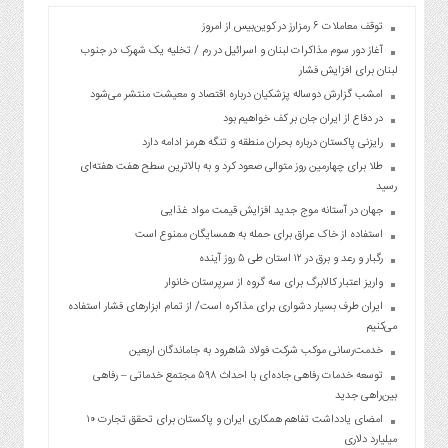
توقف معاملات ۶ رمزارز در کوین‌بیس از امروز
آغاز دور سوم مذاکرات لبنان و اسرائیل در رم / تخلیه یک شهرک در جنوب
لبنان برای افزایش فشار
امشب گزارش دوساله پزشکیان درباره اقتصاد و معیشت منتشر می‌شود
در دفاع از ایران جان بر کف خواهیم بود
رایزنی پاکستان درباره بحران منطقه و تنگه هرمز ادامه دارد
طلا برای چهارمین روز متوالی صعود کرد و به بالاترین سطح هفت هفته‌ای
رسید
جهان در آستانه موج جدید افزایش قیمت مواد غذایی
استفاده از خاک عراق برای حمله به همسایگان ممنوع است
رگبار و رعد و برق در ۱۲ استان طی ۵ روز آینده
واریز اعتبار کالابرگ برای سه گروه از سرپرستان خانوار
ایران طرف بسیار دشواری برای مذاکره است/ از تمام ابزارهای فشار استفاده
می‌کنیم
خدمت‌رسانی موکب شرکت فولاد شاهرود به جاماندگان اربعین
توسعه خدمات رفاهی جاده‌ای با احداث ۵۹۸ مجتمع خدماتی – رفاهی
بین‌راهی جدید
امضای یادداشت تفاهم همکاری ایران و پاکستان برای تحقق تجارت ۱۰
میلیارد دلاری