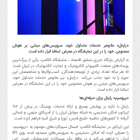
گاز
و
پتروشیمی
صنعت
و
خودرو
«رایتل» علاوه‌بر خدمات متداول خود، سرویس‌های مبتنی بر هوش
استارت
مصنوعی خود را در این نمایشگاه در معرض تماشا قرار داده است.
آپ
به گزارش پایگاه خبری منشور اقتصاد ، نمایشگاه الکامپ یکی از بزرگ‌ترین
و
رویدادهای صنعت کامپیوتر، الکترونیک و تجارت الکترونیک در ایران است
فن
که هر ساله تعداد زیادی از توسعه‌دهندگان، کسب‌وکارها و متخصصان این
آوری
حوزه را به خود جذب می‌کند. «رایتل» نیز علاوه‌بر خدمات متداول خود،
سرویس‌های مبتنی بر هوش مصنوعی خود را در این نمایشگاه در معرض
بانک
تماشا قرار داده است.
،
«پروسیم» رایتل برای حرفه‌ای‌ها
بیمه
و
رایتل با تکیه بر پوشش وسیع و ارائه خدمات رومینگ در بیش از ۲۰۶
ارز
اپراتور، امکان دسترسی به شبکه موبایل ایران را از آمریکای جنوبی و شمالی
گرفته تا کشورهای حاشیه خلیج فارس، اروپا و شرق آسیا فراهم کرده است.
دیجیتال
این اپراتور در نمایشگاه الکامپ امسال سیم‌کارت‌های موسوم به «پروسیم»
کشاورزی
را معرفی کرده که امکان دسترسی به سرویس‌های مسدود شده روی IPI
و
ایران را فراهم می‌کند و در واقع یک سیم‌کارت تحریم‌شکن است. این