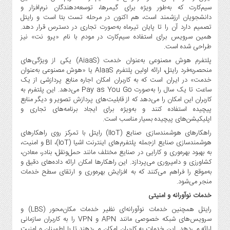
صنایع
سیم‌کارت که به‌طور ویژه برای گیمرها، توسعه‌دهندگان نرم‌افزار و
غذایی
دانشجویان ارزشمند است، هم اکنون در مرحله تست بتا است و رایتل
تصمیم دارد آن را تا پایان تیرماه به‌صورت تجاری در دسترس قرار دهد.
سیاسی
همین سرویس برای استفاده سیم‌کارت در مودم با نام «پرو نت» نیز
و
طراحی شده است.
بین
پلتفرم هوش مصنوعی به‌عنوان خدمت (AiaaS) یکی از ویژگی‌های
الملل
منحصربه‌فرد رایتل، ارائه اولین پلتفرم AIaaS یا «هوش مصنوعی به‌عنوان
نگاه
خدمت» در ایران است که به کاربران امکان اجاره منابع پردازشی از یک
روز
ساعت تا یک سال را به‌صورت Pay as You Go می‌دهد. این پلتفرم به
کاربران این امکان را می‌دهد که از قابلیت‌های پردازش تصویر و دیگر منابع
گوناگون
پیچیده استفاده کنند و به‌ویژه برای ایجاد برنامه‌های تجاری و
اپلیکیشن‌های پیچیده بسیار مناسب است.
راهکارهای هوشمندسازی صنایع (IIoT) رایتل با تمرکز روی راهکارهای
هوشمندسازی صنایع ازجمله پلتفرم‌های اینترنت اشیا (IoT)، BI و امنیت،
به بهبود بهره‌وری و کارایی در صنایع مختلف مانند حمل‌ونقل، بنادر، معادن،
کشاورزی و دامپروری می‌پردازد. این راهکارها امکان ارائه داده‌های دقیق و
به‌موقع را فراهم می‌کنند که به افزایش بهره‌وری و ارتقای سطح خدمات
منجر می‌شود.
خدمات نوآورانه و امنیتی
رایتل همچنین خدمات نوآورانه‌ای نظیر خدمات مکان‌محور (LBS) و
سرویس‌های شبکه خصوصی مانند APN و VPN را به کاربران سازمانی
ارائه می‌دهد. این خدمات به کاربران امکان می‌دهند تا با اطمینان و امنیت