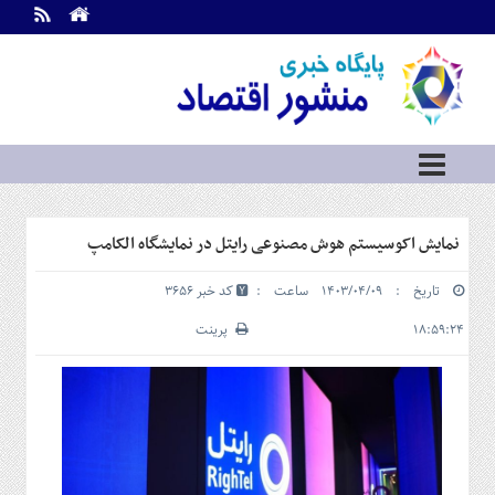
اطلاعات
تماس
تماس
با
ما
درباره
ما
سرویس
نمایش اکوسیستم هوش مصنوعی رایتل در نمایشگاه الکامپ
ها
خانه
تاریخ : ۱۴۰۳/۰۴/۰۹ ساعت :
کد خبر 3656
بازار
سرمایه
۱۸:۵۹:۲۴
پرینت
و
بورس
مسکن
و
شهری
نفت،