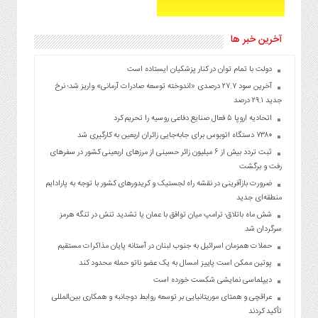
آخرین خبر ها
دولت با تمام توان در کنار پزشکیان ایستاده است
آخرین سود ۲۷.۷ درصدی «اندوخته توسعه صادرات آرمانی» واریز شد؛ نرخ
جدید ۲۹.۱ درصد
اتحادیه اروپا ۵ فعال صنایع دفاعی روسیه را تحریم کرد
۷۳۸۰ دستگاه اتوبوس برای جابه‌جایی زائران اربعین به‌ کارگیری شد
ثبت تردد بیش از ۶ میلیون زائر حسینی از مرزهای اربعینی کشور در سفرهای
رفت و برگشت
ضرورت بازآفرینی در نقشه راه لجستیک و کریدورهای کشور با توجه به پارادایم
منطقه‌ای جدید
شش ماه باتلاق؛ ترامپ میان توافق با عمان یا تشدید تنش در تنگه هرمز
سرگردان شد
حملات همزمان اسرائیل به جنوب لبنان در آستانه پایان مذاکرات مستقیم
پوتین ممکن است پاییز امسال به یک عضو ناتو حمله محدود کند
دیپلماسی نمایشی شکست خورده است
عراقچی و همتای موریتانیایی بر توسعه روابط دوجانبه و همکاری بین‌المللی
تأکید کردند