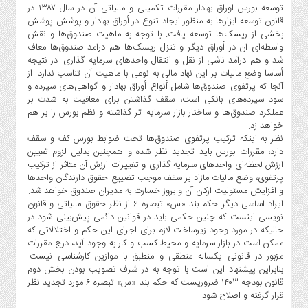
توسعه بورس اوراق بهادار مقررات تکمیلی و مالیاتی آن در سال ۱۳۸۷ در
قانون توسعه ابزارها به منظور ایجاد تنوع در أوراق بهادار و پوشش پوشش
بخشی از ریسک‌ها توسعه یافت. با توجه به ماهیت صندوق‌ها و نقش
واسطه‌ای آن در أوراق دیگر و تنزل ریسک‌ها هم درآمد صندوق‌ها معاف
شد و هم درآمد ناشی از نقل و انتقال واحدهای سرمایه گذاری. در نتیجه
أساسا وضع مالیات بر این نهاد مالی به نوعی با ماهیت آن تناسب ندارد. از
آنجا که پرتفوی صندوق‌ها شامل أنواع أوراق بهادار و گواهی‌های سپرده و
سود سپرده‌های بانکی است، سقف گذاشتن برای معافیت به شدت بر
عملکرد صندوق‌ها و ساختار بازار سرمایه اثر گذاشته و نظم بورس را بر هم
خواهد زد.
نظر به اینکه ترکیب پرتفوی صندوق‌ها تحت ضوابط بورس کف و سقف
دارد، مقررات بورس باید تجدید نظر شده و همچنین بدلیل لزوم تعیین
ارزش لحظه‌ای واحدهای سرمایه گذاری و تغییرات ارزش آن متاثر از ترکیب
پرتفوی، وضع مالیات مازاد بر سقف موجب تضییع حقوق دارندگان واحدها
و افزایش مسئولیت ارکان آن و بروز خسارت به مدیران صندوق خواهد شد.
ایراد اساسی دیگر حکم بند «س» تبصره ۶ از نظر حقوق مالیاتی و قانون
نویسی اینست که چنین حکمی باید در قوانین دائمی پیش‌بینی شود در
حالیکه در مورد وجود زیرساخت لازم برای اجرای این حکم و اختلالاتی که
ممکن است در بازار سرمایه و محیط کسب و کار به وجود آید، درج مقررات
مزبور در قانونی یکساله منطقی و منطبق با موازین کارشناسی نیست.
بنابراین پیشنهاد این است با توجه به در شرف تصویب بودن بخش دوم
قانون بودجه ۱۴۰۳ ضروریست که حکم بند «س» تبصره ۶ مورد تجدید نظر
قرار گرفته و اصلاح شود.