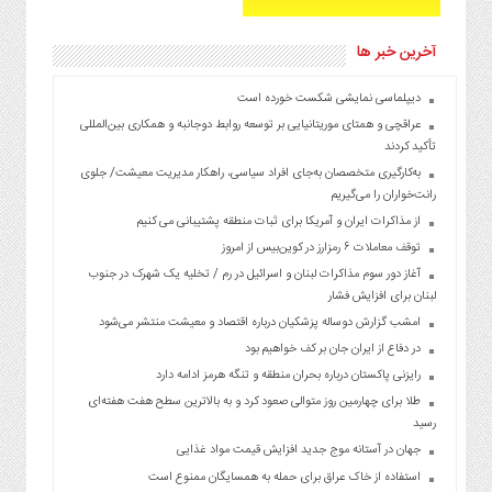
آخرین خبر ها
دیپلماسی نمایشی شکست خورده است
عراقچی و همتای موریتانیایی بر توسعه روابط دوجانبه و همکاری بین‌المللی
تأکید کردند
به‌کارگیری متخصصان به‌جای افراد سیاسی، راهکار مدیریت معیشت/ جلوی
رانت‌خواران را می‌گیریم
از مذاکرات ایران و آمریکا برای ثبات منطقه پشتیبانی می کنیم
توقف معاملات ۶ رمزارز در کوین‌بیس از امروز
آغاز دور سوم مذاکرات لبنان و اسرائیل در رم / تخلیه یک شهرک در جنوب
لبنان برای افزایش فشار
امشب گزارش دوساله پزشکیان درباره اقتصاد و معیشت منتشر می‌شود
در دفاع از ایران جان بر کف خواهیم بود
رایزنی پاکستان درباره بحران منطقه و تنگه هرمز ادامه دارد
طلا برای چهارمین روز متوالی صعود کرد و به بالاترین سطح هفت هفته‌ای
رسید
جهان در آستانه موج جدید افزایش قیمت مواد غذایی
استفاده از خاک عراق برای حمله به همسایگان ممنوع است