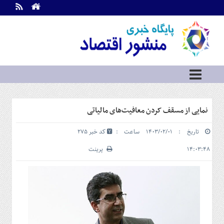
اطلاعات
تماس
تماس
با
ما
درباره
ما
سرویس
نمایی از مسقف کردن معافیت‌های مالیاتی
ها
خانه
تاریخ : ۱۴۰۳/۰۲/۰۱ ساعت :
کد خبر 275
بازار
سرمایه
۱۴:۰۳:۴۸
پرینت
و
بورس
مسکن
و
شهری
نفت،