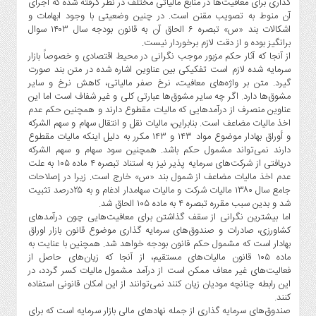
گذاری برای معافیت‌ها در منابع مالیاتی مختلف در نظر گرفته شده که اجرای
صنایع
آن منوط به تصویب مقنن است. در چنین وضعیتی با وجود ابهامات و
غذایی
اشکالات بند «س» تبصره ۶ الحاق آن به قانون بودجه سال ۱۴۰۳ سوال
سیاسی
برانگیز بوده و از دقت لازم برخوردار نیست.
از آنجا که آثار حکم مزبور موجب نگرانی در محیط اقتصادی و خصوصاً بازار
و
سرمایه شده لازم است تفکیکی بین عناوین اشاره شده در متن بند صورت
بین
گیرد. متن بر واژه‌های معافیت، نرخ صفر مالیاتی، کاهش نرخ و سایر
الملل
مشوق‌ها دارد. اگر چه سایر مشوق‌ها عبارتی کلی و غیر شفاف است اما این
نگاه
عناوین منصرف از درآمدهایی که مالیات مقطوع دارند و همچنین حکم عدم
اخذ مالیات مضاعف است. بنابراین، مالیات نقل و انتقال سهام و سهم الشرکه
روز
و أوراق بهادار موضوع مواد ۱۴۳ و ۱۴۳ مکرر به دلیل اینکه مالیات مقطوع
گوناگون
دارند نمی‌تواند مشمول حکم باشد. همچنین سود سهام و سهم الشرکه
دریافتی از شرکت‌های سرمایه پذیر نیز به استناد تبصره ۴ ماده ۱۰۵ به علت
عدم اخذ مالیات مضاعف از شمول بند «س» خارج است. زیرا در إصلاحات
جامع سال ۱۳۸۰ مالیات شرکت و مالیات سهامدار ادغام و به ۲۵درصد تثبیت
شد و بدین سبب مقرره تبصره ۴ به ماده ۱۰۵ الحاق شد.
اما بیشترین نگرانی از سقف گذاشتن برای معافیت‌هایی چون درآمدهای
کشاورزی، صادرات و صندوق‌های سرمایه گذاری موضوع قانون بازار اوراق
بهادار است که مشمول حکم قانون بودجه خواهد شد. همچنین با عنایت به
ماده ۱۰۵ قانون مالیات‌های مستقیم، از آنجا که زیان‌های حاصل از
فعالیت‌های غیر معاف ممکن است از درآمد مشمول مالیات کسر گردد، در
این رابطه چنانچه مودیان زیان کنند نمی‌توانند از این امکان قانونی استفاده
کنند.
صندوق‌های سرمایه گذاری از جمله نهادهای مالی بازار سرمایه است که برای