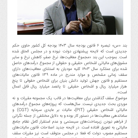
گاز
و
پتروشیمی
صنعت
و
خودرو
بند «س» تبصره ۶ قانون بودجه سال ۱۴۰۳ بودجه کل کشور حاوی حکم
استارت
جدیدی است که لایحه پیشنهادی دولت نبوده و در مجلس الحاق شده
آپ
است. بموجب این بند «مجموع معافیت‌ها، نرخ صفر، کاهش نرخ و سایر
و
مشوق‌های مالیاتی اشخاص حقیقی و حقوقی از مجموع درآمدهای حاصل
فن
شده برای عملکرد سال ۱۴۰۳ کلیه مودیان به استثنای معافیت‌های دارای
سقف زمانی مشخص و موارد مندرج در ماده ۱۳۹ قانون مالیات‌های
آوری
مستقیم و قانون جهش تولید دانش بنیان برای اشخاص حقوقی تا پنج
بانک
هزار میلیارد ریال و اشخاص حقیقی تا پانصد میلیارد ریال قابل اعمال
،
است».
بیمه
موضوع سقف گذاشتن برای معافیت‌ها در قالب یک مجموعه مقررات و نه
موردی بحث جدیدی نیست. سال‌هاست که پروژه‌های مجموع درآمدهای
و
مالیاتی اشخاص حقیقی (PIT)، مالیات بر عایدی سرمایه (CGT) و
ارز
ساماندهی معافیت‌ها در دستور کار بوده و به دلایل مختلفی از جمله نگرانی
دیجیتال
از فراهم نبودن زیرساخت‌های سیستمی و عدم استقرار کامل نظام جامع
کشاورزی
مالیاتی به تعویق افتاده است. در لایحه جدید اصلاحات قانون مالیات‌های
مستقیم مصوب دولت که فعلا در مجلس متوقف است نیز مقررات سقف
و