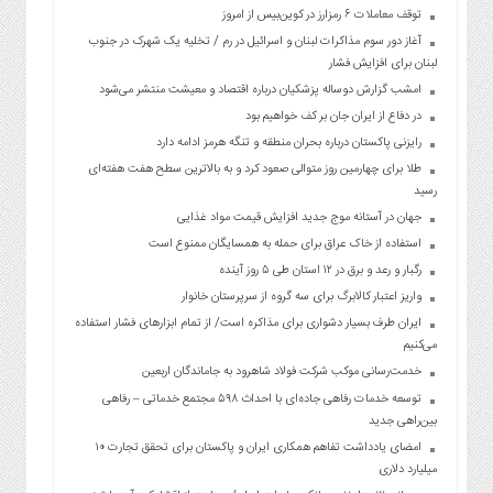
توقف معاملات ۶ رمزارز در کوین‌بیس از امروز
آغاز دور سوم مذاکرات لبنان و اسرائیل در رم / تخلیه یک شهرک در جنوب
لبنان برای افزایش فشار
امشب گزارش دوساله پزشکیان درباره اقتصاد و معیشت منتشر می‌شود
در دفاع از ایران جان بر کف خواهیم بود
رایزنی پاکستان درباره بحران منطقه و تنگه هرمز ادامه دارد
طلا برای چهارمین روز متوالی صعود کرد و به بالاترین سطح هفت هفته‌ای
رسید
جهان در آستانه موج جدید افزایش قیمت مواد غذایی
استفاده از خاک عراق برای حمله به همسایگان ممنوع است
رگبار و رعد و برق در ۱۲ استان طی ۵ روز آینده
واریز اعتبار کالابرگ برای سه گروه از سرپرستان خانوار
ایران طرف بسیار دشواری برای مذاکره است/ از تمام ابزارهای فشار استفاده
می‌کنیم
خدمت‌رسانی موکب شرکت فولاد شاهرود به جاماندگان اربعین
توسعه خدمات رفاهی جاده‌ای با احداث ۵۹۸ مجتمع خدماتی – رفاهی
بین‌راهی جدید
امضای یادداشت تفاهم همکاری ایران و پاکستان برای تحقق تجارت ۱۰
میلیارد دلاری