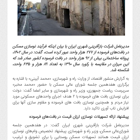
گاز
و
پتروشیمی
صنعت
و
خودرو
مدیرعامل شرکت بازآفرینی شهری ایران با بیان اینکه فرآیند نوسازی مسکن
استارت
در بافت‌های فرسوده از ۲۷۷ هزار واحد عبور کرده است، گفت: در سال ۱۴۰۲،
آپ
پروانه ساختمانی بیش از ۹۲ هزار واحد در بافت فرسوده کشور صادر شد که
و
این میزان در مقایسه با رکورد سال ۱۳۹۰ به تعداد ۸۹ هزار و ۶۳۵ واحد،
فن
شکسته شد.
آوری
به گزارش منشور اقتصاد، از وزارت راه و شهرسازی، «محمد آیینی» با اشاره به
برگزاری هفدهمین جلسه شورای عالی مسکن با حضور «محمد مخبر»
بانک
سرپرست ریاست جمهوری، وزیر راه و شهرسازی و سایر اعضا گفت: دولت
،
برای نوسازی بافت های فرسوده با ۲ هدف اجرای واحدهای مسکونی مورد
بیمه
نیاز مردم و همچنین نوسازی بافت های فرسوده و مقاوم سازی آنها برای
و
افزایش تاب آوری تاکید دارد.
ارز
پیشنهاد ارائه تسهیلات نوسازی ارزان قیمت در بافت‌های فرسوده
دیجیتال
مدیرعامل شرکت بازآفرینی شهری ایران گفت: در هفدهمین جلسه
کشاورزی
شورای‌عالی مسکن، وزیر راه و شهرسازی پیشنهاد تخصیص وام‌های نوسازی
و
ارزان قیمت همانند تسهیلات مسکن روستایی را برای تشویق و ترغیب