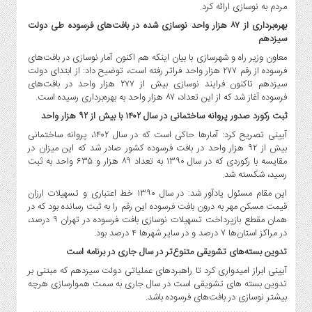
صنایع
مردم به نوسازی ارائه کرد.
غذایی
بهره‌برداری از ۸۷ هزار واحد نوسازی شده در بافت‌های فرسوده طی دولت
سیزدهم
سیاسی
و
معاون وزیر راه و شهرسازی با بیان اینکه هم اکنون آمار نوسازی در بافت‌های
فرسوده از رقم ۲۷۷ هزار واحد فراتر رفته است، توضیح داد: از ابتدای دولت
بین
سیزدهم تاکنون فرایند نوسازی بیش از ۲۷۷ هزار واحد در بافت‌های
الملل
فرسوده آغاز شد که از این تعداد، ۸۷ هزار واحد به بهره‌برداری رسیده است.
نگاه
ثبت رکورد صدور پروانه ساختمانی در سال ۱۴۰۲ با بیش از ۹۲ هزار واحد
روز
آیینی تصریح کرد: آمارها حاکی است که در سال ۱۴۰۲، پروانه ساختمانی
گوناگون
بیش از ۹۲ هزار واحد در بافت فرسوده کشور صادر شد که این میزان در
مقایسه با رکوردی که در سال ۱۳۹۰ به تعداد ۸۹ هزار و ۶۳۵ واحد به ثبت
رسید، شکسته شد.
این مقام مسئول یادآور شد: در سال ۱۳۹۰ خط اعتباری و تسهیلات ارزان
قیمت مسکن مهر به درون بافت فرسوده این رقم را به ثبت رسانده بود که در
همان مقطع بازپرداخت تسهیلات نوسازی بافت فرسوده در تهران ۹ درصد،
در مراکز استان‌ها ۷ درصد و در سایر شهرها ۴ درصد بود.
تدوین بسته‌های تشویقی متنوع‌تر در سال جاری در برنامه است
آیینی ابراز امیدواری کرد تا راهبردهای عملیاتی دولت سیزدهم که مبتنی بر
تدوین بسته های تشویقی است در سال جاری به سمت هموارسازی هرچه
بیشتر نوسازی در بافت‌های فرسوده باشد.