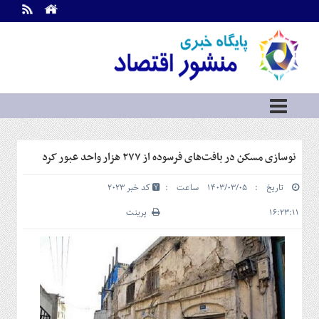
اطلاعات
تماس
تماس
با
ما
درباره
ما
سرویس
نوسازی مسکن در بافت‌های فرسوده از ۲۷۷ هزار واحد عبور کرد
ها
خانه
تاریخ : ۱۴۰۳/۰۳/۰۵ ساعت :
کد خبر 2023
بازار
سرمایه
۱۶:۲۳:۱۱
پرینت
و
بورس
مسکن
و
شهری
نفت،