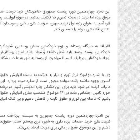
این نامزد چهاردهمین دوره ریاست جمهوری خاطرنشان کرد: درست است 
موفق بوده اما نباید در بحث تحریم بلا تکلیف بمانیم. در حوزه ارواسی
قاره آسیا به عنوان رتبه اول تولید جهان، ظرفیت‌های بالایی وجود دارد که
انتفاع اقتصادی مردم را تضمین کند.
قالیباف به جایگاه روستاها و لزوم خودکفایی بخش روستایی اشاره کرد
خودکفایی برسند، روستا باید شغل داشته و مولد باشد. امروز روستاییا
ایجاد خودکفایی برطرف کنیم تا مهاجرت از روستا به شهر به علت مشکل
وی با اشاره موضوع نرخ تورم و نیاز به حرکت به سمت افزایش حقوق ب
کسری وجود داشته باشد، دولت مجبور است از سفره مردم بردارد. ای
حوزه تامین اجتماعی ماده در ۱۴۱ موضوع متناسب
باشیم که فاصله بین تورم و حقوق ثابت را کاهش دهیم و بی شک افزای
این نامزد چهاردهمین دوره ریاست جمهوری به سیستم پرداخت دستم
شرکت‌های خرید خدمات برده داری به شیوه قرن بیستم است. حقوق‌های
دهیم و این موضوع هیچ بار مالی برای دولت ایجاد نمی‌کند.