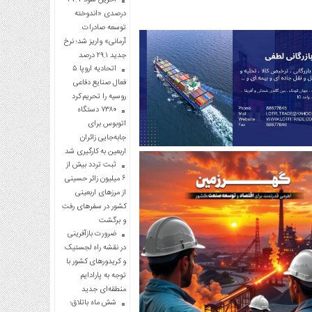
درصدی «اندوخته
توسعه صادرات
آرمانی» واریز شد؛ نرخ
جدید ۲۹.۱ درصد
اتحادیه اروپا ۵
فعال صنایع دفاعی
روسیه را تحریم کرد
۷۳۸۰ دستگاه
اتوبوس برای
جابه‌جایی زائران
اربعین به‌ کارگیری شد
ثبت تردد بیش از
۶ میلیون زائر حسینی
از مرزهای اربعینی
کشور در سفرهای رفت
و برگشت
ضرورت بازآفرینی
در نقشه راه لجستیک
و کریدورهای کشور با
توجه به پارادایم
منطقه‌ای جدید
شش ماه باتلاق؛