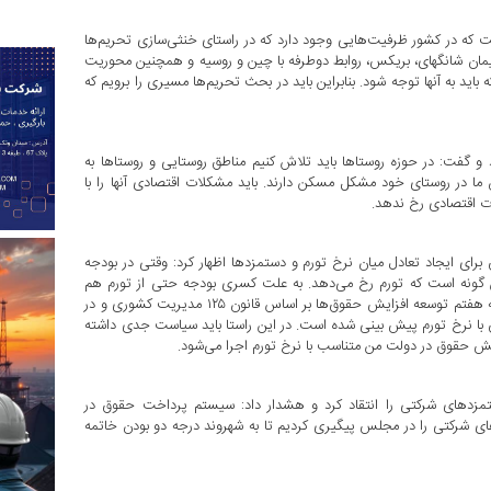
که در کشور ظرفیت‌هایی وجود دارد که در راستای خنثی‌سازی تحریم‌ها
ا، پیمان شانگهای، بریکس، روابط دوطرفه با چین و روسیه و همچنین محوریت
 باید به آنها توجه شود. بنابراین باید در بحث تحریم‌ها مسیری را برویم که
 و گفت: در حوزه روستاها باید تلاش کنیم مناطق روستایی و روستاها به
ن ما در روستای خود مشکل مسکن دارند. باید مشکلات اقتصادی آنها را با
ات اقتصادی رخ ندهد.
رای ایجاد تعادل میان نرخ تورم و دستمزدها اظهار کرد: وقتی در بودجه
ن گونه است که تورم رخ می‌دهد. به علت کسری بودجه حتی از تورم هم
مالیات گرفته می‌شود. باید برای این مشکل چاره اندیشی کنیم. در برنامه هفتم توسعه افزایش حقوق‌ها بر اساس قانون ۱۲۵ مدیریت کشوری و در
 سازی افزایش حقوق با نرخ تورم پیش بینی شده است. در این راستا باید سیاست جدی داشته
ش حقوق در دولت من متناسب با نرخ تورم اجرا می‌شود.
زدهای شرکتی را انتقاد کرد و هشدار داد: سیستم پرداخت حقوق در
 شرکتی را در مجلس پیگیری کردیم تا به شهروند درجه دو بودن خاتمه