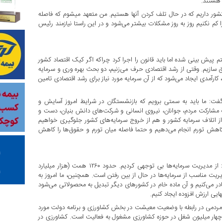
 هستند.
کشور داریم که در حال تلف کردن آنها هستیم. من متعهد میشوم که فاصله
ا کم نکنیم روز به روز مشکلات بیشتر می‌شود و در این راستا نیازمند رئیس
پیش بینی شده اما باید قانون را اجرا کرد چراکه اگر کیک اقتصاد کشور
حقق سازیم. وقتی از رشد اقتصادی حرف می‌زنیم، دو بحث بهره وری و سرمایه
 کارآمدی ایجاد می‌شود که از آن سرمایه مورد نیاز برای رشد اقتصادی تامین
 گفت: ما باید به سمتی برویم که بازنشستگان در شرایط امروز آسایش و
مک مشارکت مردم، جوانان، نیروی انسانی و شرکت‌های دانش بنیان، دست و
و از اتلاف سرمایه کشور و هم از خروج سرمایه‌های کشور جلوگیری خواهیم
ی کاهش تورم انجام می‌دهیم و حتما فاصله میان تورم و حقوق‌ها را کاهش
وی به لزوم اصلاح مدیریت سرمایه و زنجیره تولید اشاره کرد و گفت: از مدیریت سرمایه‌ها بی توجهی کردیم. حدود ۱۲۶۰ همت (هزار میلیارد
یریت مناسب از سرمایه‌ها در حال از بین رفتن است. همچنین، ما امروز به
ادر می‌کنیم و آن ماده خام در کشورهای دیگر تبدیل به محصولاتی می‌شود
نهایی ارزش افزوده ایجاد کنیم.
ردمی در رابطه با وضعیت معیشت در بخش کشاورزی و برنامه دولت مورد
ار میلیون شغل در حوزه کشاورزی مشغول به فعالیت است. کشاورزی در