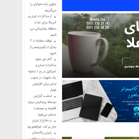
جلوی رانت‌خواران را
می‌گیریم
از مذاکرات ایران و
آمریکا برای ثبات
منطقه پشتیبانی می
کنیم
توقف معاملات ۶
رمزارز در کوین‌بیس از
امروز
آغاز دور سوم
مذاکرات لبنان و
اسرائیل در رم / تخلیه
یک شهرک در جنوب
لبنان برای افزایش
فشار
امشب گزارش
دوساله پزشکیان درباره
اقتصاد و معیشت
منتشر می‌شود
در دفاع از ایران
جان بر کف خواهیم بود
رایزنی پاکستان