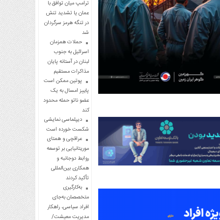
ترامپ میان توافق با
عمان یا تشدید تنش
در تنگه هرمز سرگردان
شد
حملات همزمان
اسرائیل به جنوب
لبنان در آستانه پایان
مذاکرات مستقیم
پوتین ممکن است
پاییز امسال به یک
عضو ناتو حمله محدود
کند
دیپلماسی نمایشی
شکست خورده است
عراقچی و همتای
موریتانیایی بر توسعه
روابط دوجانبه و
همکاری بین‌المللی
تأکید کردند
به‌کارگیری
متخصصان به‌جای
افراد سیاسی، راهکار
مدیریت معیشت/