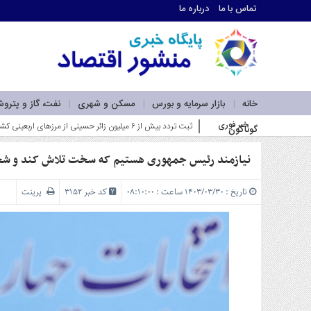
تماس با ما
درباره ما
اطلاعات
تماس
تماس
با
ما
خانه
بازار سرمایه و بورس
مسکن و شهری
نفت، گاز و پترو
درباره
خبر فوری
ضرورت بازآفرینی در نقشه راه لجستیک و کریدورهای کشور با
گوناگون
ما
سرویس
ها
نیازمند رئیس جمهوری هستیم که سخت تلاش کند و شجا
خانه
بازار
تاریخ : ۱۴۰۳/۰۳/۳۰ ساعت : ۰۸:۱۰:۰۰
کد خبر 3152
پرینت
سرمایه
و
بورس
مسکن
و
شهری
نفت،