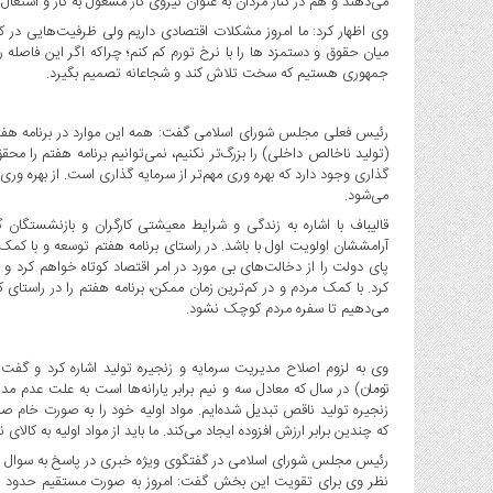
می‌دهند و هم در کنار مردان به عنوان نیروی کار مشغول به کار و اشتغال
صنایع
وی اظهار کرد: ما امروز مشکلات اقتصادی داریم ولی ظرفیت‌هایی در 
غذایی
میان حقوق و دستمزد ها را با نرخ تورم کم کنم؛ چراکه اگر این فاصله ر
سیاسی
جمهوری هستیم که سخت تلاش کند و شجاعانه تصمیم بگیرد.
و
بین
رئیس فعلی مجلس شورای اسلامی گفت: همه این موارد در برنامه هفتم 
الملل
(تولید ناخالص داخلی) را بزرگ‌تر نکنیم، نمی‌توانیم برنامه هفتم را م
نگاه
گذاری وجود دارد که بهره وری مهم‌تر از سرمایه گذاری است. از بهره وری،
روز
می‌شود.
گوناگون
قالیباف با اشاره به زندگی و شرایط معیشتی کارگران و بازنشستگان
آرامششان اولویت اول با باشد. در راستای برنامه هفتم توسعه و با ک
پای دولت را از دخالت‌های بی مورد در امر اقتصاد کوتاه خواهم کرد 
کرد. با کمک مردم و در کم‌ترین زمان ممکن، برنامه هفتم را در راستا
می‌دهیم تا سفره مردم کوچک نشود.
تومان) در سال که معادل سه و نیم برابر یارانه‌ها است به علت عدم مد
زنجیره تولید ناقص تبدیل شده‌ایم. مواد اولیه خود را به صورت خام ص
که چندین برابر ارزش افزوده ایجاد می‌کند. ما باید از مواد اولیه به کالای 
رئیس مجلس شورای اسلامی در گفتگوی ویژه خبری در پاسخ به سوال م
نظر وی برای تقویت این بخش گفت: امروز به صورت مستقیم حدود چه