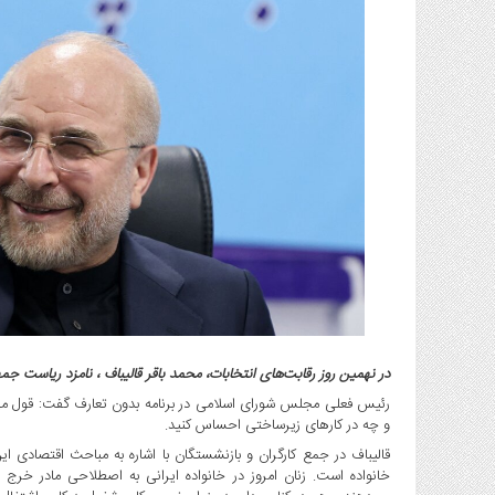
گاز
و
پتروشیمی
صنعت
و
خودرو
استارت
آپ
و
فن
آوری
بانک
،
بیمه
و
در نهمین روز رقابت‌های انتخابات، محمد باقر قالیباف ، نامزد ریاست 
ارز
رئیس فعلی مجلس شورای اسلامی در برنامه بدون تعارف گفت: قول می‌
دیجیتال
و چه در کارهای زیرساختی احساس کنید.
کشاورزی
قالیباف در جمع کارگران و بازنشستگان با اشاره به مباحث اقتصادی ا
خانواده است. زنان امروز در خانواده ایرانی به اصطلاحی مادر خرج 
و