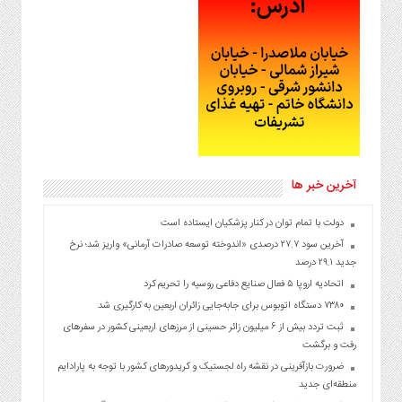
آخرین خبر ها
دولت با تمام توان در کنار پزشکیان ایستاده است
آخرین سود ۲۷.۷ درصدی «اندوخته توسعه صادرات آرمانی» واریز شد؛ نرخ
جدید ۲۹.۱ درصد
اتحادیه اروپا ۵ فعال صنایع دفاعی روسیه را تحریم کرد
۷۳۸۰ دستگاه اتوبوس برای جابه‌جایی زائران اربعین به‌ کارگیری شد
ثبت تردد بیش از ۶ میلیون زائر حسینی از مرزهای اربعینی کشور در سفرهای
رفت و برگشت
ضرورت بازآفرینی در نقشه راه لجستیک و کریدورهای کشور با توجه به پارادایم
منطقه‌ای جدید