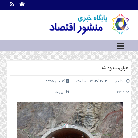
اطلاعات
تماس
تماس
با
ما
درباره
ما
سرویس
هراز مسدود شد
ها
خانه
تاریخ : ۱۴۰۳/۰۴/۰۳ ساعت :
کد خبر 3358
بازار
سرمایه
۱۳:۳۴:۰۸
پرینت
و
بورس
مسکن
و
شهری
نفت،