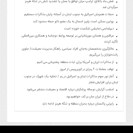
شش ماه باتلاق؛ ترامپ میان توافق با عمان یا تشدید تنش در تنگه هرمز
سرگردان شد
حملات همزمان اسرائیل به جنوب لبنان در آستانه پایان مذاکرات مستقیم
پوتین ممکن است پاییز امسال به یک عضو ناتو حمله محدود کند
دیپلماسی نمایشی شکست خورده است
عراقچی و همتای موریتانیایی بر توسعه روابط دوجانبه و همکاری بین‌المللی
تأکید کردند
به‌کارگیری متخصصان به‌جای افراد سیاسی، راهکار مدیریت معیشت/ جلوی
رانت‌خواران را می‌گیریم
از مذاکرات ایران و آمریکا برای ثبات منطقه پشتیبانی می کنیم
توقف معاملات ۶ رمزارز در کوین‌بیس از امروز
آغاز دور سوم مذاکرات لبنان و اسرائیل در رم / تخلیه یک شهرک در جنوب
لبنان برای افزایش فشار
امشب گزارش دوساله پزشکیان درباره اقتصاد و معیشت منتشر می‌شود
در دفاع از ایران جان بر کف خواهیم بود
رایزنی پاکستان درباره بحران منطقه و تنگه هرمز ادامه دارد