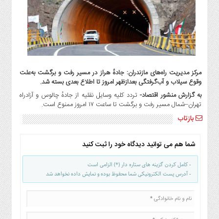
گاز
و
پتروشیمی
صنعت
و
خودرو
مرکز مدیریت راه‌های مازندران: جادهٔ هراز در مسیر رفت و برگشت به‌علت
استارت
وقوع سیلاب و آب‌گرفتگی بعدازظهر امروز تا اطلاع بعدی بسته شد.
آپ
به گزارش منشور اقتصاد-
تردد کلیه وسایل نقلیه از جادهٔ چالوس و آزادراه
و
تهران–شمال مسیر رفت و برگشت تا ساعت ۱۷ امروز ممنوع است.
فن
بازتاب
آوری
بانک
،
شما هم می توانید دیدگاه خود را ثبت کنید
بیمه
- کامل کردن گزینه های ستاره دار (*) الزامی است
و
- آدرس پست الکترونیکی شما محفوظ بوده و نمایش داده نخواهد شد
ارز
دیجیتال
کشاورزی
و