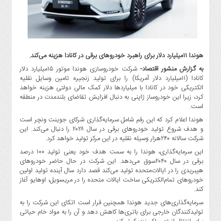
گاز
و
پتروشیمی
صنعت
و
هوندا ۱۱میلیارد دلار برای راهبرد خودروهای برقی در کانادا هزینه می‌کند.
خودرو
به گزارش منشور اقتصاد-
شرکت خودروسازی هوندا موتور ۱۵میلیارد دلار
استارت
کانادا (۱۱میلیارد دلار آمریکا) را برای تولید زنجیره تامین وسایل نقلیه
آپ
الکتریکی خود در کانادا با میلیاردها دلار کمک مالی دولتی هزینه خواهد
کرد، زیرا این خودروساز ژاپنی به دنبال افزایش تقاضای بلندمدت در منطقه
و
است.
فن
هوندا اعلام کرد که این رقم شامل سرمایه‌گذاری شرکای جوینت ونچر است
آوری
و هدف شروع تولید خودروهای برقی در سال ۲۰۲۸ را دنبال می‌کند. این
بانک
شرکت سالانه ۲۴۰هزار وسیله نقلیه در این مرکز تولید خواهد کرد.
،
این سرمایه‌گذاری، هوندا را به سمت هدف خود یعنی تولید ۱۰۰ درصد
بیمه
برقی در سال ۲۰۴۰سوق می‌دهد. این شرکت در حال حاضر خودروهای
و
هیبریدی را در ایالات‌متحده تولید می‌کند قصد دارد سال آینده تولید اولین
ارز
خودروهای تمام‌الکتریکی ساخت ایالات متحده را در مریسویل، اوهایو آغاز
دیجیتال
کند.
سرمایه‌‌گذاری‌های جدید هوندا همچنین قرار است اتکای این شرکت را به
کشاورزی
تولیدکنندگان خارجی برای باتری‌ها کاهش دهد و آن را به مواد خام حیاتی
و