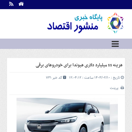
اطلاعات
تماس
تماس
با
ما
درباره
ما
سرویس
هزینه 11 میلیارد دلاری هیوندا برای خودروهای برقی
ها
خانه
تاریخ : ۱۴۰۳/۰۲/۱۰ ساعت : ۱۲:۰۴:۱۲
کد خبر 731
بازار
سرمایه
پرینت
و
بورس
مسکن
و
شهری
نفت،