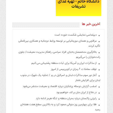
آخرین خبر ها
دیپلماسی نمایشی شکست خورده است
عراقچی و همتای موریتانیایی بر توسعه روابط دوجانبه و همکاری بین‌المللی
تأکید کردند
به‌کارگیری متخصصان به‌جای افراد سیاسی، راهکار مدیریت معیشت/ جلوی
رانت‌خواران را می‌گیریم
از مذاکرات ایران و آمریکا برای ثبات منطقه پشتیبانی می کنیم
توقف معاملات ۶ رمزارز در کوین‌بیس از امروز
آغاز دور سوم مذاکرات لبنان و اسرائیل در رم / تخلیه یک شهرک در جنوب
لبنان برای افزایش فشار
امشب گزارش دوساله پزشکیان درباره اقتصاد و معیشت منتشر می‌شود
در دفاع از ایران جان بر کف خواهیم بود
رایزنی پاکستان درباره بحران منطقه و تنگه هرمز ادامه دارد
طلا برای چهارمین روز متوالی صعود کرد و به بالاترین سطح هفت هفته‌ای
رسید