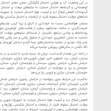
در این وضعیت آب و هوایی احتمال آبگرفتگی محلی معابر، احتمال ج
کوهستانی و گردنه‌ها، احتمال خسارت به سازه‌های موقت و احتمال
گردوخاک، کاهش شعاع دید و کیفیت هوا، احتمال خسارت به تجهیزات ش
سازه‌های موقت، احتمال سقوط اشیاء از ارتفاعات و احتمال شکستن نهال‌
سازمان هواشناسی نسبت به خودداری از اتراق و برپا کردن چادرهای 
طبیعت‌گردی در ساعات بعدازظهر، پرهیز از فعالیت‌های کوه‌نوردی به‌
رودخانه‌ها و نواحی مرتفع، اطمینان از استحکام سازه‌های موقت، لای
خسارت به بخش کشاورزی، خودداری از محلول پاشی و سم پاشی باغات و 
عدم پارک خودرو در حاشیه ساختمان‌های نیمه کاره و درختان کهن‌سال و ع
نگه داشتن در سالن‌های پرورشی توصیه می‌کند.
در ادامه این هشدار آمده است: وزش باد نسبتا شدید تا شدید و در 
سمنان، کرمان، یزد، اصفهان، البرز، تهران، قزوین، قم، مرکزی، خوزستان
خراسان شمالی، خراسان رضوی، سیستان و بلوچستان، کرمان، سمنان، تهر
خوزستان و یزد و چهارشنبه در خراسان شمالی، خراسان رضوی، سیستا
خوزستان، همدان، مرکزی و قزوین رخ می‌دهد.
حاکمیت این شرایط جوی پنج‌شنبه در خراسان رضوی، خراسان شمالی، 
فارس، خوزستان، ایلام، کرمانشاه، لرستان، مرکزی، همدان، کردستان، ا
خراسان جنوبی، سیستان و بلوچستان، کرمان، سمنان، اصفهان، یزد، ته
خراسان رضوی، خراسان جنوبی، سیستان و بلوچستان، کرمان، سمنان، اصفها
کاهش شعاع دید و کیفیت هوا، احتمال خسارت به تجهیزات شهری و برو
موقت، احتمال سقوط اشیاء از ارتفاعات و احتمال شکستن نهال‌ها و د
سازمان هواشناسی پرهیز از کویرنوردی، احتیاط در تردد جاده‌ای، عدم جا