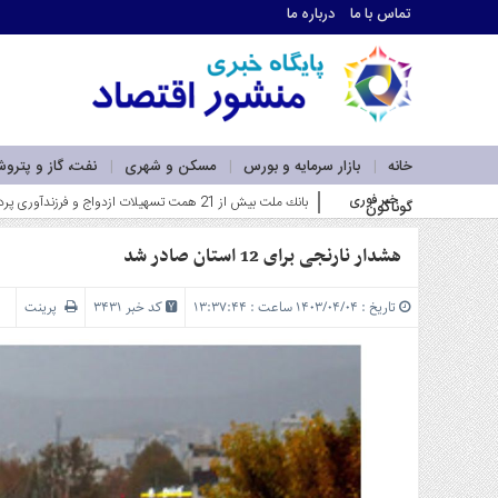
تماس با ما
درباره ما
اطلاعات
تماس
تماس
با
ما
خانه
بازار سرمایه و بورس
مسکن و شهری
نفت، گاز و پترو
درباره
خبر فوری
فاز اول نیروگاه خورشیدی بهبها_
گوناگون
ما
سرویس
ها
هشدار نارنجی برای 12 استان صادر شد
خانه
بازار
تاریخ : ۱۴۰۳/۰۴/۰۴ ساعت : ۱۳:۳۷:۴۴
کد خبر 3431
پرینت
سرمایه
و
بورس
مسکن
و
شهری
نفت،