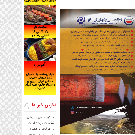
آخرین خبر ها
دیپلماسی نمایشی
شکست خورده است
عراقچی و همتای
موریتانیایی بر توسعه