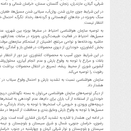
صنایع
شرقی، گیلان، مازندران، زنجان، گلستان، سمنان، خراسان شمالی و دامنه و
غذایی
در این شرایط جوی جاری شدن روان‌آب، سیلابی شدن مسیل‌ها، طغیان 
سیاسی
سنگ به‌ویژه در جادهای کوهستانی و گردنه‌ها، رخداد تگرگ، احتمال
انتظار نیست.
و
بین
به توصیه سازمان هواشناسی احتیاط در سفرها بویژه بین شهری، عدم 
الملل
مسیل‌ها، احتیاط در فعالیت طبیعت‌گردی به‌ویژه در ساعات بعدازظهر، 
حاشیه رودخانه‌ها و نواحی مرتفع، اطمینان از استحکام سازه‌های موقت
نگاه
بخش کشاورزی، خودداری از دپوی محصولات در فضای باز و آمادگی راهداری و سایر دستگاه‌‎های 
روز
در این شرایط جوی آسیب به محصولات کشاورزی نیز دور از انتظار 
گوناگون
باغات و مزارع با توجه به وقوع بارش و عدم انجام آبیاری، محلول‌پاش
آبشویی شوری از محیط ریشه، تسریع در انتقال محصولات برداشت شده
رطوبت را توصیه می‌کند.
هشدار داد.
از دیگر توصیه‌های سازمان هواشناسی می‌توان به بسته نگهداشتن دریچ
خودداری از استفاده از آب باران برای دام‌ها، عدم کوددهی به است
دریچه‌های ورودی و خروجی آب استخرها با توجه به رخداد بارندگی، خوددا
مسیل‌‌ها با توجه به وقوع بارش وعایق بندی و محافظت از کندوها در مقاب
در ادامه این هشدار با اشاره به تشدید گرادیان فشاری آمده است: وز
رضوی، خراسان جنوبی، شمال و شرق سیستان و بلوچستان و نیمه ش
سیستان و بلوچستان و نوار شرقی کرمان و چهارشنبه در جنوب خراسا