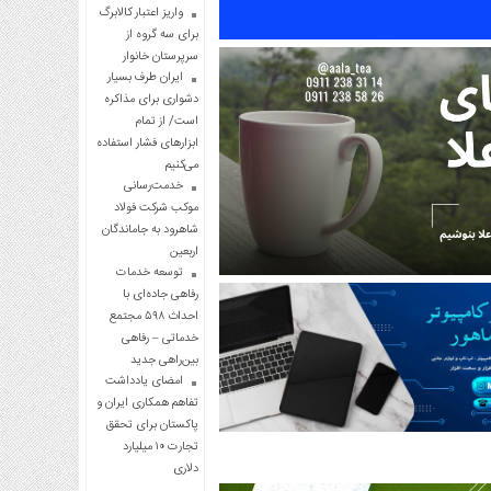
واریز اعتبار کالابرگ
برای سه گروه از
سرپرستان خانوار
ایران طرف بسیار
دشواری برای مذاکره
است/ از تمام
ابزارهای فشار استفاده
می‌کنیم
خدمت‌رسانی
موکب شرکت فولاد
شاهرود به جاماندگان
اربعین
توسعه خدمات
رفاهی جاده‌ای با
احداث ۵۹۸ مجتمع
خدماتی – رفاهی
بین‌راهی جدید
امضای یادداشت
تفاهم همکاری ایران و
پاکستان برای تحقق
تجارت ۱۰ میلیارد
دلاری