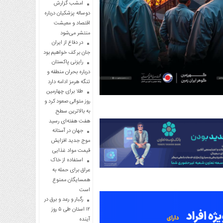
امشب گزارش
دوساله پزشکیان درباره
اقتصاد و معیشت
منتشر می‌شود
در دفاع از ایران
جان بر کف خواهیم بود
رایزنی پاکستان
درباره بحران منطقه و
تنگه هرمز ادامه دارد
طلا برای چهارمین
روز متوالی صعود کرد و
به بالاترین سطح
هفت هفته‌ای رسید
جهان در آستانه
موج جدید افزایش
قیمت مواد غذایی
استفاده از خاک
عراق برای حمله به
همسایگان ممنوع
است
رگبار و رعد و برق در
۱۲ استان طی ۵ روز
آینده