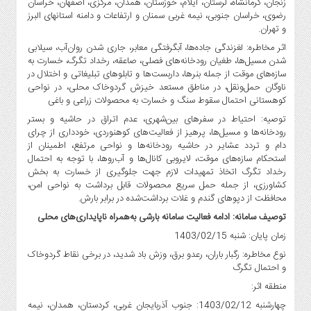
زنجان، کرمانشاه، لرستان، ایلام، خوزستان، همدان، مرکزی، اصفهان، خراسان
رضوی، خراسان جنوبی، نیمه غربی سمنان و ارتفاعات و دامنه استانهای البرز
و تهران.
اثر مخاطره: لغزندگی جاده‌ها، آبگرفتگی معابر، جاری شدن روان‌آب، سیلابی
شدن مسیل‌ها، طغیان رودخانه‌های فصلی، صاعقه، رخداد تگرگ، خسارت به
سازه‌های موقت از جمله بنرها، داربست‌ها و تابلوهای تبلیغاتی و اختلال در
ناوگان حمل‌ونقل، در مناطق مستعد خیزش گردوخاک محلی، در نواحی
کوهستانی احتمال سقوط سنگ و خسارت به محصولات زراعی و باغی
توصیه: احتیاط در سفرهای بین‌شهری، عدم اتراق در حاشیه و بستر
رودخانه‌ها و مسیل‌ها، پرهیز از فعالیت‌های کوهنوردی، خودداری از چرای
دام و تردد عشایر در حاشیه رودخانه‌ها و نواحی مرتفع، اطمینان از
استحکام سازه‌های موقت، لایروبی کانال‌ها و آب‌روها، با توجه به احتمال
رخداد تگرگ اتخاذ تمهیدات لازم جهت جلوگیری از خسارت به بخش
کشاورزی، از جمله حمل سریع محصولات قابل برداشت به نواحی امن،
محافظت از دپوهای گندم و غلات برداشت‌شده در برابر بارش.
توصیف سامانه: ادامه فعالیت سامانه بارشی به‌همراه ناپایداری‌های محلی
زمان پایان: شنبه 1403/02/15
نوع مخاطره: رگبار باران، رعدو برق، وزش باد شدید، در برخی نقاط گردوخاک
و احتمال تگرگ
منطقه اثر:
چهارشنبه 1403/02/12: جنوب آذربایجان غربی، کردستان، همدان، نیمه