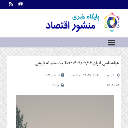
اطلاعات
تماس
تماس
با
ما
درباره
ما
سرویس
هواشناسی ایران ۱۴۰۳/۰۲/۱۲؛ فعالیت سامانه بارشی
ها
خانه
تاریخ : ۱۴۰۳/۰۲/۱۲ ساعت :
کد خبر 917
بازار
سرمایه
۱۵:۵۰:۵۴
پرینت
و
بورس
مسکن
و
شهری
نفت،