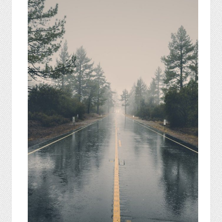
گاز
و
پتروشیمی
صنعت
و
خودرو
استارت
آپ
و
فن
آوری
بانک
،
بیمه
و
ارز
دیجیتال
کشاورزی
و