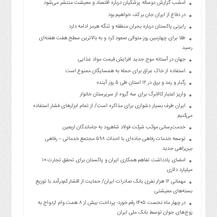
امشب گزارش دوساله پزشکیان درباره اقتصاد و معیشت منتشر می‌شود
در دفاع از ایران جان بر کف خواهیم بود
رایزنی پاکستان درباره بحران منطقه و تنگه هرمز ادامه دارد
طلا برای چهارمین روز متوالی صعود کرد و به بالاترین سطح هفت هفته‌ای
رسید
جهان در آستانه موج جدید افزایش قیمت مواد غذایی
استفاده از خاک عراق برای حمله به همسایگان ممنوع است
رگبار و رعد و برق در ۱۲ استان طی ۵ روز آینده
واریز اعتبار کالابرگ برای سه گروه از سرپرستان خانوار
ایران طرف بسیار دشواری برای مذاکره است/ از تمام ابزارهای فشار استفاده
می‌کنیم
خدمت‌رسانی موکب شرکت فولاد شاهرود به جاماندگان اربعین
توسعه خدمات رفاهی جاده‌ای با احداث ۵۹۸ مجتمع خدماتی – رفاهی
بین‌راهی جدید
امضای یادداشت تفاهم همکاری ایران و پاکستان برای تحقق تجارت ۱۰
میلیارد دلاری
مهمانی ۱۲ هزار نفری بانک صادرات ایران/ حمایت از اقشار کم‌درآمد با توزیع
بسته‌های معیشتی
در چهار ماه نخست ۱۴۰۵ رقم خورد؛ پرداخت بیش از ۸ همت وام ازدواج به
زوج‌های جوان توسط بانک ملی ایران