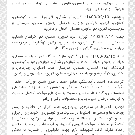
جنوبی مرکزی، نیمه غربی اصفهان، فارس، نیمه غربی کرمان، غرب و شمال
هرمزگان و نیمه غربی یزد،
پنج‌شنبه 1403/02/13: آذربایجان شرقی، آذربایجان غربی، کردستان،
اصفهان، کرمان، خراسان جنوبی، خراسان رضوی، سمنان، سیستان و
بلوچستان، تهران، قم، قزوین، همدان، زنجان و مرکزی،
جمعه 1403/02/14: تهران، البرز، قزوین، سمنان، قم، خراسان شمالی،
سیستان و بلوچستان، کرمان، یزد، فارس، بوشهر، کهگیلویه و بویراحمد،
چهارمحال و بختیاری، گیلان، مازندران و گلستان،
شنبه 1403/02/15: اردبیل، گیلان، مازندران، گلستان، خراسان شمالی،
خراسان رضوی، خراسان جنوبی، آذربایجان شرقی، آذربایجان غربی، کردستان،
کرمانشاه، ایلام، لرستان، همدان، خوزستان، غرب اصفهان، چهارمحال و
بختیاری، کهگیلویه و بویراحمد، مرکزی، سمنان، تهران، البرز، قزوین و زنجان
اثر مخاطره: احتمال آبگرفتگی معابر، احتمال جاری شدن روان‌آب، احتمال
تگرگ، وزش باد نسبتاً شدید، لغزندگی و کاهش دید به‌ویژه در جاده‌های
کوهستانی و گردنه‌ها، احتمال خسارت به سازه‌های موقت، احتمال خسارت
به نهال‌ها، درختان آسیب‌پذیر و محصولات باغی و زراعی
توصیه: احتیاط در سفرهای بین‌شهری، عدم اتراق در حاشیه و بستر
رودخانه‌ها و مسیل‌ها، احتیاط در فعالیت‌های کوهنوردی، خودداری از چرای
دام و تردد عشایر در حاشیه رودخانه‌ها و نواحی مرتفع، اطمینان از
استحکام سازه‌های موقت، لایروبی کانال‌ها و آب‌روها، با توجه به احتمال
رخداد تگرگ اتخاذ تمهیدات لازم جهت جلوگیری از خسارت به بخش