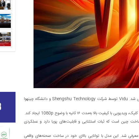
اولین هوش مصنوعی تبدیل متن به ویدیو چینی با نام Vidu رونمایی شد. Vidu توسط شرکت Shengshu Technology و دانشگاه چینهوا
ن به ویدیو ساخت چین است که ثبات استثنایی و قابلیت‌های پویا دارد و عملکردی
وش مصنوعی بحث‌برانگیز Sora اوایل سال ۲۰۲۴ توسط OpenAI معرفی شد. این مدل با توانایی بالای خود در ساخت صحنه‌های واقعی