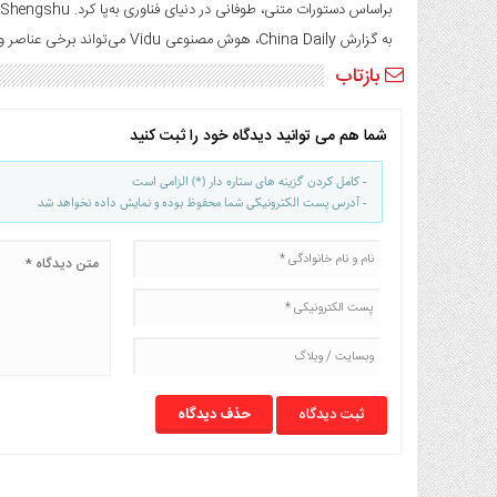
صنایع
براساس دستورات متنی، طوفانی در دنیای فناوری به‌پا کرد. Shengshu می‌گوید توسعه‌ی Vidu پیش‌ از توسعه‌ی Sora آغاز شده بود.
غذایی
به گزارش China Daily، هوش مصنوعی Vidu می‌تواند برخی عناصر و نمادهای چینی مثل اژدها یا پاندا را به‌خوبی به تصویر بکشد.
سیاسی
بازتاب
و
بین
شما هم می توانید دیدگاه خود را ثبت کنید
الملل
نگاه
- کامل کردن گزینه های ستاره دار (*) الزامی است
روز
- آدرس پست الکترونیکی شما محفوظ بوده و نمایش داده نخواهد شد
گوناگون
حذف دیدگاه