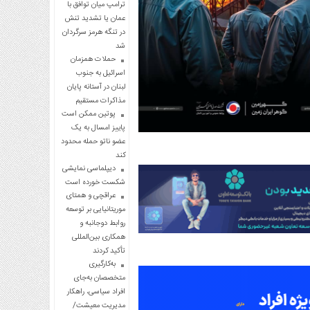
ترامپ میان توافق با
عمان یا تشدید تنش
در تنگه هرمز سرگردان
شد
حملات همزمان
اسرائیل به جنوب
لبنان در آستانه پایان
مذاکرات مستقیم
پوتین ممکن است
پاییز امسال به یک
عضو ناتو حمله محدود
کند
دیپلماسی نمایشی
شکست خورده است
عراقچی و همتای
موریتانیایی بر توسعه
روابط دوجانبه و
همکاری بین‌المللی
تأکید کردند
به‌کارگیری
متخصصان به‌جای
افراد سیاسی، راهکار
مدیریت معیشت/