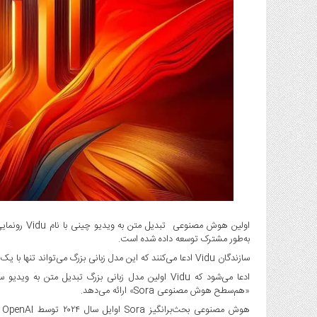
گاز
و
پتروشیمی
صنعت
و
خودرو
استارت
آپ
و
فن
آوری
بانک
،
بیمه
به‌طور مشترک توسعه داده شده است.
و
ارز
سازندگان Vidu ادعا می‌کنند که این مدل زبانی بزرگ می‌تواند تنها با یک کلیک، ویدیویی با کیفیت بالا به‌مدت ۱۶ ثانیه با وضوح 1080p ایجاد کند.
دیجیتال
ادعا می‌شود که Vidu اولین مدل زبانی بزرگ تبدیل مت
«‌هم‌سطح هوش مصنوعی Sora» ارائه می‌دهد.
کشاورزی
و
ه