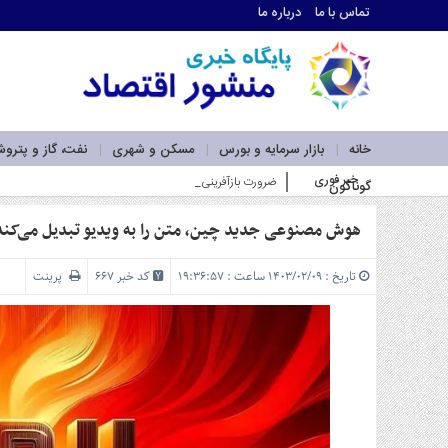
تماس با ما
درباره ما
اطلاعات
تماس
تماس
با
ما
خانه
بازار سرمایه و بورس
مسکن و شهری
نفت، گاز و پترو
درباره
خبر فوری
ضرورت بازآفرینی در نقشه راه لجستیک و کریدورهای کشور با تو
گوناگون
ما
سرویس
ها
هوش مصنوعی جدید چین، متن را به ویدیو تبدیل می‌کند
خانه
بازار
تاریخ : ۱۴۰۳/۰۲/۰۹ ساعت : ۱۹:۳۶:۵۷
کد خبر 667
پرینت
سرمایه
و
بورس
مسکن
و
شهری
نفت،