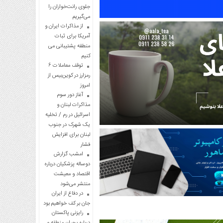
جلوی رانت‌خواران را
می‌گیریم
از مذاکرات ایران و
آمریکا برای ثبات
منطقه پشتیبانی می
کنیم
توقف معاملات ۶
رمزارز در کوین‌بیس از
امروز
آغاز دور سوم
مذاکرات لبنان و
اسرائیل در رم / تخلیه
یک شهرک در جنوب
لبنان برای افزایش
فشار
امشب گزارش
دوساله پزشکیان درباره
اقتصاد و معیشت
منتشر می‌شود
در دفاع از ایران
جان بر کف خواهیم بود
رایزنی پاکستان