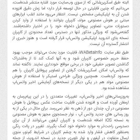
صنایع
البته طبق اسکرین‌شاتی که از سوی وب‌سایت مورد اشاره منتشر شده‌است،
می‌دانیم که چنین قابلیتی در حال توسعه قرار دارد؛ اما زمان دقیق افزوده
غذایی
شدن آن به اپلیکیشن مشخص نیست. انتظار می‌رود مانند اغلب ابزارهای
سیاسی
مبتنی بر هوش مصنوعی مولد، کاربران بتوانند با استفاده از وارد کردن
و
دستورات متنی، تصاویر پروفایل دلخواه خود را در اختیار داشته‌باشند.
بین
گفته‌می‌شود که ویژگی مذکور تنها در دسترس تعداد محدودی از کاربران
نسخه بتای اندروید اپلیکیشن واتس‌اپ قرار گرفته است و هنوز خبری از
الملل
انتشار گسترده آن نیست.
نگاه
طبق نظر سایت WABetaInfo، قابلیت مورد بحث می‌تواند موجب بهبود
روز
حفظ حریم خصوصی کاربران شود و به آنها کمک کند تا از به‌اشتراک
گوناگون
گذاشتن تصویر حقیقی خود در برخی مواقع خودداری نمایند. ناگفته نماند
که واتس‌اپ امکان اسکرین‌شات گرفتن از تصاویر پروفایل کاربران را هم
مسدود کرده‌است. همچنین ویژگی طراحی استیکر با استفاده از هوش
مصنوعی مولد هم در یکی دیگر از نسخه‌های آزمایشی اخیر واتس‌اپ
مشاهده شده بود.
به‌روزرسانی‌های اخیر واتس‌اپ، تغییرات متعددی را در این پیام‌رسان به
ارمغان آورده است و افزوده شدن قابلیت ساخت عکس پروفایل با هوش
مصنوعی در آن، چندان دور از ذهن به نظر نمی‌رسد. برای مثال در یکی از به
روز رسانی های جدید واتس آپ ، نوار جستجوی مجهز به هوش مصنوعی
به نسخه iOS اضافه شده‌است و کاربران آیفون می‌توانند از آن برای
دسترسی راحت‌تر به موارد دلخواه خود کمک بگیرند. تغییر در پالت رنگی
به‌منظور کاهش فشار وارد شده به چشم کاربران در شرایط کم‌نور، منوی
ارسال متفاوت در آیفون و نوار ناوبری جدید در نسخه اندروید، از جمله