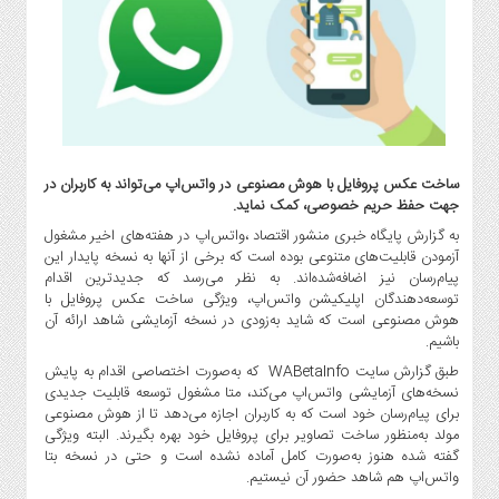
گاز
و
پتروشیمی
صنعت
و
خودرو
استارت
ساخت عکس پروفایل با هوش مصنوعی در واتس‌اپ می‌تواند به کاربران در
آپ
جهت حفظ حریم خصوصی، کمک نماید.
و
به گزارش پایگاه خبری منشور اقتصاد ،واتس‌اپ در هفته‌های اخیر مشغول
فن
آزمودن قابلیت‌های متنوعی بوده است که برخی از آنها به نسخه پایدار این
آوری
پیام‌رسان نیز اضافه‌شده‌اند. به نظر می‌رسد که جدیدترین اقدام
توسعه‌دهندگان اپلیکیشن واتس‌اپ‌، ویژگی ساخت عکس پروفایل با
بانک
هوش مصنوعی است که شاید به‌زودی در نسخه آزمایشی شاهد ارائه آن
،
باشیم.
بیمه
طبق گزارش سایت WABetaInfo که به‌صورت اختصاصی اقدام به پایش
و
نسخه‌های آزمایشی واتس‌اپ می‌کند، متا مشغول توسعه قابلیت جدیدی
ارز
برای پیام‌رسان خود است که به کاربران اجازه می‌دهد تا از هوش مصنوعی
دیجیتال
مولد به‌منظور ساخت تصاویر برای پروفایل خود بهره بگیرند. البته ویژگی
گفته شده هنوز به‌صورت کامل آماده نشده است و حتی در نسخه بتا
کشاورزی
واتس‌اپ هم شاهد حضور آن نیستیم.
و