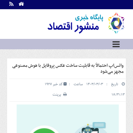
اطلاعات
تماس
تماس
با
ما
درباره
ما
سرویس
واتس‌اپ احتمالاً به قابلیت ساخت عکس پروفایل با هوش مصنوعی
ها
خانه
مجهز می‌شود
بازار
تاریخ : ۱۴۰۳/۰۳/۰۳ ساعت :
کد خبر 1927
سرمایه
و
۱۸:۳۱:۱۳
پرینت
بورس
مسکن
و
شهری
نفت،