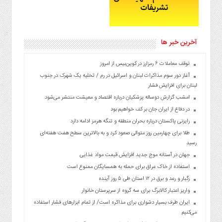
آخرین خبر ها
توقف معاملات ۶ رمزارز در کوین‌بیس از امروز
آغاز دور سوم مذاکرات لبنان و اسرائیل در رم / تخلیه یک شهرک در جنوب
لبنان برای افزایش فشار
امشب گزارش دوساله پزشکیان درباره اقتصاد و معیشت منتشر می‌شود
در دفاع از ایران جان بر کف خواهیم بود
رایزنی پاکستان درباره بحران منطقه و تنگه هرمز ادامه دارد
طلا برای چهارمین روز متوالی صعود کرد و به بالاترین سطح هفت هفته‌ای
رسید
جهان در آستانه موج جدید افزایش قیمت مواد غذایی
استفاده از خاک عراق برای حمله به همسایگان ممنوع است
رگبار و رعد و برق در ۱۲ استان طی ۵ روز آینده
واریز اعتبار کالابرگ برای سه گروه از سرپرستان خانوار
ایران طرف بسیار دشواری برای مذاکره است/ از تمام ابزارهای فشار استفاده
می‌کنیم