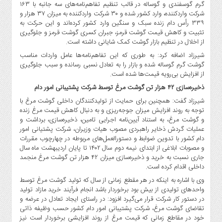
صنایع
گرم گوسفندی و گوساله در قالب تنظیم تفاهم‌نامه‌های سه جانبه با ۱۶۳
شرکت واردکننده، وارد کشور شده و ۳۰ شرکت واردکننده به میزان ۳۷ هزار و
غذایی
۳۳۹ رأس دام زنده سبک و سنگین وارد کشور کرده‌اند و این حرکت به
سیاسی
تثبیت و کاهش قیمت گوشت قرمز، جبران کسری گوشت قرمز و جلوگیری
و
از اخلال در تنظیم بازار گوشت کمک شایانی داشته است.
بین
شیرزاد اضافه کرد: به طوری که این تفاهم‌نامه‌ها عامل واردات مناسب
الملل
گوشت گرم گوساله شده و بازار را به تعادل نسبی رسانده و سبب جلوگیری
از افزایش بی‌رویه قیمت‌ها شده است.
نگاه
روز
ذخیره‌سازی ۴۲ هزار تن گوشت مرغ توسط شرکت پشتیبانی امور دام
گوناگون
شیرزاد گفت: همچنین برای حمایت از تولیدکنندگان داخلی گوشت مرغ با
توجه به روند افزایش میزان جوجه‌ریزی و به دنبال کاهش قیمت مرغ زنده
و گوشت مرغ، به استناد آیین‌نامه اجرایی تامین، ذخیره‌سازی، برداشت و
عملیات گردش ذخایر راهبردی مصوب هیات وزیران، شرکت پشتیانی امور
دام کشور با تدوین ضوابط و دستورالعمل‌های مربوطه در چهارچوب مقررات
و مصوبات ابلاغی از ابتدای نیمه دوم سال ۱۴۰۲ تا پایان اردیبهشت ماه سال
جاری نسبت به خرید و ذخیره‌سازی میزان ۴۲ هزار تن گوشت مرغ منجمد
داخلی اقدام کرده است.
وی با اشاره به اینکه در هر مقطع زمانی از سال که تولید گوشت مرغ توسط
واحدهای تولیدی از بیش بود برخوردار باشد انجام فرآیند خرید مازاد تولید
در دستور کار شرکت قرار می‌گیرد افزود: در راستای ایجاد تعادل در عرضه و
تقاضای گوشت مرغ، شرکت پشتیبانی امور دام کشور حسب وظیفه ذاتی
خود در مقاطع زمانی که قیمت مرغ از روند افزایشی برخوردار است نیز