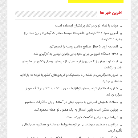
آخرین خبر ها
دولت با تمام توان در کنار پزشکیان ایستاده است
آخرین سود ۲۷.۷ درصدی «اندوخته توسعه صادرات آرمانی» واریز شد؛ نرخ
جدید ۲۹.۱ درصد
اتحادیه اروپا ۵ فعال صنایع دفاعی روسیه را تحریم کرد
۷۳۸۰ دستگاه اتوبوس برای جابه‌جایی زائران اربعین به‌ کارگیری شد
ثبت تردد بیش از ۶ میلیون زائر حسینی از مرزهای اربعینی کشور در سفرهای
رفت و برگشت
ضرورت بازآفرینی در نقشه راه لجستیک و کریدورهای کشور با توجه به پارادایم
منطقه‌ای جدید
شش ماه باتلاق؛ ترامپ میان توافق با عمان یا تشدید تنش در تنگه هرمز
سرگردان شد
حملات همزمان اسرائیل به جنوب لبنان در آستانه پایان مذاکرات مستقیم
پوتین ممکن است پاییز امسال به یک عضو ناتو حمله محدود کند
دیپلماسی نمایشی شکست خورده است
عراقچی و همتای موریتانیایی بر توسعه روابط دوجانبه و همکاری بین‌المللی
تأکید کردند