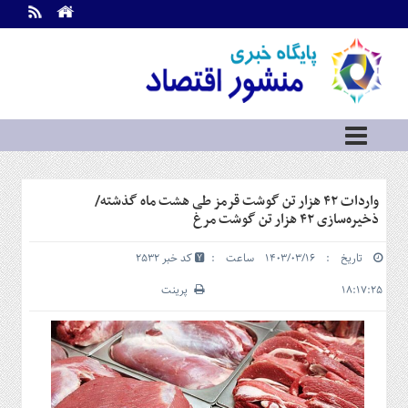
اطلاعات
تماس
تماس
با
ما
درباره
ما
سرویس
واردات ۴۲ هزار تن گوشت قرمز طی هشت ماه گذشته/
ها
خانه
ذخیره‌سازی ۴۲ هزار تن گوشت مرغ
بازار
تاریخ : ۱۴۰۳/۰۳/۱۶ ساعت :
کد خبر 2532
سرمایه
و
۱۸:۱۷:۲۵
پرینت
بورس
مسکن
و
شهری
نفت،