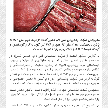
گاز
و
پتروشیمی
صنعت
و
خودرو
استارت
مدیرعامل شرکت پشتیبانی امور دام کشور گفت: از نیمه دوم سال ۱۴۰۲ تا
آپ
پایان اردیبهشت ماه امسال ۴۲ هزار و ۴۷۶ تن گوشت گرم گوسفندی و
و
گوساله توسط ۱۶۳ شرکت تامین و وارد کشور شده است.
فن
به گزارش منشور اقتصاد از شرکت پشتیبانی امور دام، حسین شیرزاد در
آوری
خصوص نقش تعادل بخشی نسبی و جلوگیری از افزایش بی‌رویه
قیمت‌های مواد پروتئینی، افزود: در راستای حمایت از مصرف‌کنندگان و
بانک
تنظیم بازار محصولات پروتئینی کشور، از ابتدای نیمه دوم سال ۱۴۰۲ تا پایان
،
اردیبهشت ماه سال جاری ۱۹۳ فقره تفاهم‌نامه سه جانبه واردات دام زنده و
بیمه
گوشت قرمز بین شرکت پشتیبانی امور دام کشور با بخش خصوصی با
و
محوریت واردات گوشت گوسفندی و گوساله و دام زنده منعقد شده است.
ارز
مدیرعامل شرکت پشتیبانی امور دام کشور اظهار داشت: تاکنون بخش عمده
دیجیتال
محموله‌های موردنظر با رعایت دستورالعمل‌های ابلاغی وزارت جهاد کشاورزی
کشاورزی
وارد کشور شده و مابقی نیز در حال انجام است.
و
وی تصریح کرد: طی مدت زمان مذکور تاکنون ۴۲ هزار و ۴۷۶ تن گوشت