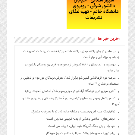
آخرین خبر ها
براساس گزارش بانك مركزی؛ بانك ملت در رتبه نخست پرداخت تسهیلات
ازدواج و فرزندآوری قرار گرفت
بهسازی و ایمن‌سازی ۱۸۶۶ کیلومتر از محورهای فرعی و روستایی کشور در
سال جاری
مرحله دوم قرعه‌کشی آلتین‌شو برگزار شد؛/ معرفی برندگان دور دوم و تجلیل از
استعداد درخشان ۱۳ ساله
آتش سوزی در پالایشگاه آرامکو در جیزان مهار شد/ احتمال اصابت پرتابه
تماس تلفنی مودی و معاون ترامپ برای گسترش همکاری راهبردی هند و
آمریکا
توافق مکه علیه ایران نیست / مشابه ماده ۵ ناتو با دبیرخانه مشترک
انجمن‌های اسلامی بخشی از بدنه تربیتی مدارس است
تنها راه پایان جنگ آمریکا علیه ایران، دیپلماسی است
پیام تبریک مدیرعامل بانک سینا به مناسبت روز خبرنگار