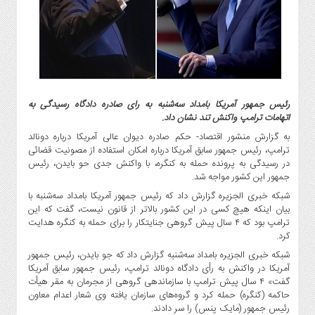
گاز
و
پتروشیمی
صنعت
و
خودرو
رئیس جمهور آمریکا بامداد سه‌شنبه به رای صادره دادگاه رسیدگی به
استارت
اتهامات ترامپ واکنش تند نشان داد.
آپ
به گزارش منشور اقتصاد- حکم صادره دیوان عالی آمریکا درباره دونالد
و
ترامپ، رئیس جمهور سابق آمریکا درباره امکان استفاده از مصونیت قضائی
فن
در رسیدگی به پرونده حمله به کنگره، با واکنش جدی حو بایدن، رئیس
آوری
جمهور این کشور مواجه شد.
بانک
شبکه خبری الجزیره گزارش داد که رئیس جمهور آمریکا بامداد سه‌شنبه با
،
بیان اینکه هیچ کسی در این کشور بالاتر از قانون نیست، گفت که این
بیمه
ترامپ بود که ۴ سال پیش گروهی جنایتکار را برای حمله به کنگره هدایت
کرد.
و
ارز
شبکه خبری الجزیره بامداد سه‌شنبه گزارش داد که جو بایدن، رئیس جمهور
آمریکا در واکنش به رأی دادگاه دونالد ترامپ، رئیس جمهور سابق آمریکا
دیجیتال
گفت» ۴ سال پیش ترامپ با سازماندهی گروهی از مجرمان به مقر هیأت
کشاورزی
حاکمه (کنگره) حمله کرد و گروه‌های سازمان یافته وی شعار اعدام معاون
و
رئیس جمهور (مایک پنس) را سر دادند.