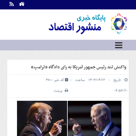
اطلاعات
تماس
تماس
با
ما
درباره
ما
سرویس
واکنش تند رئیس جمهور آمریکا به رای دادگاه «ترامپ»
ها
خانه
تاریخ : ۱۴۰۳/۰۴/۱۲ ساعت :
کد خبر 3800
بازار
سرمایه
۰۶:۵۷:۲۰
پرینت
و
بورس
مسکن
و
شهری
نفت،