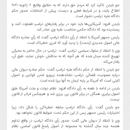
صنایع
جو بایدن تاکید کرد که مردم حق دارند که به حقایق وقایع ۶ ژانویه ۲۰۲۱
غذایی
اطلاع یابند، و در شرایط فعلی و درست، پیش از انتخابات، صدور حکم
دادگاه علیه ترامپ دشوار است.
سیاسی
و
بایدن افزود: آمریکایی‌ها باید خود در برابر رفتارهای ترامپ قضاوت کنند و
پسندیده بود که دادگاه حکمی متناسب علیه وی صادر کند.
بین
الملل
رئیس جمهور آمریکا با انتقاد از رأی دادگاه ترامپ گفت که رأی صادره دادگاه
عالی اصول جدیدی (بدعت) را پدید آورد که امری خطرناک است.
نگاه
وی با انتقاد از سلوک سیاسی ترامپ گفت: ترامپ در حال حاضر به محرکی
روز
تهییج کننده مبدل شده که هر آنچه که به مذاقش خوش نماید، طبق آن،
گوناگون
رفتار می‌کند.
جو بایدن با انتقاد از حکم دادگاه علیه ترامپ گفت: حکم صادره دیوان عالی
درباره مصونیت قضائی ترامپ نشاندهنده زیرورو شدن قوانین و اصول
ثابتی است که آمریکا بر پایه ایمان به آنها برپا شده است.
‌بایدن در ادامه با طعنه به رأی دادگاه افزود: نظام دولت و ملت آمریکا طبق
اصول برابری همگان در برابر قانون پی ریزی شد و هیچکس فراتر از قانون
نیست.
جو بایدن گفت: رأی دادگاه ترامپ سابقه خطرناکی را شکل داد؛ زیرا
اختیارات رئیس جمهور پس از این حکم تحت ضوابط قانون نخواهد بود.
وی با انتقاد از دیوان عالی گفت: صدور رأی دادگاه ترامپ در واقع تداوم
هجمه چند سال گذشته به مجموعه از اصول راسخ قانون اساسی نظام