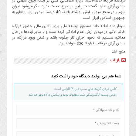
فرمانده قرارگاه خاتم‌الانبیاء درباره ادعاهایی مبنی بر اینکه ایران سهمی در
صنایع
میدان آرش ندارد، گفت: خیر این موضوع صحت ندارد، مگر می‌شود ایران
غذایی
سهمی در منابع میدان آرش نداشته باشد، 40 درصد میدان آرش متعلق به
سیاسی
جمهوری اسلامی ایران است.
و
سردار عابد ادامه داد: صندوق توسعه ملی برای تامین مالی حضور قرارگاه
بین
خاتم ‌الانبیا در میدان آرش اعلام آمادگی کرده است و با سایر نهادها در حال
مذاکره هستیم که نحوه اجرای کار چگونه باشد و شکل ورود قرارگاه در
الملل
میدان آرش در قالب قرارداد epc خواهد بود.
نگاه
منبع ایلنا
روز
بازتاب
گوناگون
شما هم می توانید دیدگاه خود را ثبت کنید
- کامل کردن گزینه های ستاره دار (*) الزامی است
- آدرس پست الکترونیکی شما محفوظ بوده و نمایش داده نخواهد شد