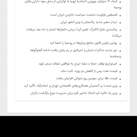
کمک ۱.۴ میلیارد یورویی اتحادیه اروپا به اوکراین از محل سود دارایی های
روسیه
فلسطین اولویت نخست سیاست خارجی ایران است
دیدار سفیر جدید پاکستان با وزیر کشور ایران
زمانبندی شارژ کالابرگ تغییر کرد/ برخی خانوارها اعتبار را ماه بعد دریافت
می‌کنند
پوتین اولین قانون جامع رمزارزها در روسیه را امضا کرد
دور جدید مذاکرات لبنان و اسرائیل در رم پایان یافت؛ ادامه گفتوگوها
پنجشنبه
امیدواریم توقف حملات علیه ایران به توافقی شفاف منجر شود
قیمت نفت پس از کاهش دو روزه، ثابت ماند
قیمت طلا برای سومین روز متوالی افزایش یافت
وزیر صمت بر گسترش همکاری‌های اقتصادی تهران و اسلام‌آباد تأکید کرد
وزیر راه تاکید کرد:اتخاذ تدابیر لازم برای مدیریت موج بازگشت زائران