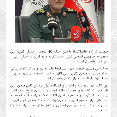
گاز
و
پتروشیمی
صنعت
و
خودرو
استارت
آپ
فرمانده قرارگاه خاتم‌الانبیاء با بیان اینکه 40 درصد از میدان گازی آرش
و
متعلق به جمهوری اسلامی ایران است، گفت: ورود ایران به میدان آرش از
فن
نان شب واجب‌تر است.
آوری
به گزارش منشور اقتصاد سردار عبدالرضا عابد درباره ورود قرارگاه سازندگی
بانک
خاتم‌الانبیاء به میدان گازی آرش اظهار داشت: استفاده از سهم ایران از
،
میدان آرش از نان شب برای کشور واجب‌تر است.
بیمه
وی تاکید کرد: نبود عزم و اراده برای استفاده ایران از منابع گازی میدان آرش
و
باعث شد که کشورهای همسایه مانند کویت و عربستان شروع به برداشت
ارز
از این میدان کردند و ما هم در ایران آنها را تماشا می‌کنیم تا اینکه ببینیم
دیجیتال
چه زمانی برای حضور ایران در میدان آرش تصمیم گرفته می‌شود. این در
حالی است که این میدان بین تعدادی از کشورها از جمله ایران مشترک
کشاورزی
است.
و