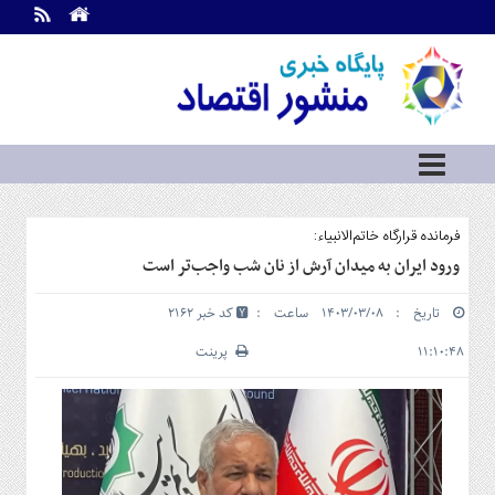
اطلاعات
تماس
تماس
با
ما
درباره
ما
سرویس
فرمانده قرارگاه خاتم‌الانبیاء:
ها
خانه
ورود ایران به میدان آرش از نان شب واجب‌تر است
بازار
تاریخ : ۱۴۰۳/۰۳/۰۸ ساعت :
کد خبر 2162
سرمایه
و
۱۱:۱۰:۴۸
پرینت
بورس
مسکن
و
شهری
نفت،