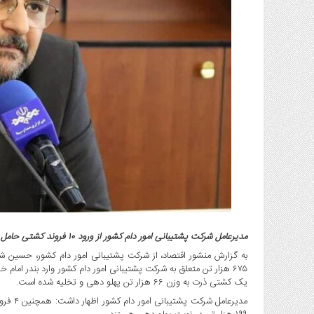
گاز
و
پتروشیمی
صنعت
و
خودرو
استارت
آپ
و
فن
آوری
بانک
،
بیمه
و
مدیرعامل شرکت پشتیبانی امور دام کشور از ورود ۱۰ فروند کشتی حامل نهاده دامی به بندر امام (ره) در دو ماهه نخست سال جاری خبر داد.
ارز
دیجیتال
یک کشتی ذرت به وزن ۶۶ هزار تن پهلو دهی و تخلیه شده است.
کشاورزی
و