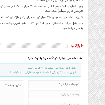
۱۹۹ هزار تن در نوبت پهلو دهی هستند.
صنایع
غذایی
(فریدون‌کنار و امیرآباد) شده است.
سیاسی
شیرزاد اضافه کرد: به میزان ۳۵ هزار تن ذرت وارد بنادر مازندران شده که از این میزان ۳۰ هزار تن تخلیه و ۹ هزار تن در حال تخلیه است.
و
مدیرعامل شرکت پشتیبانی امور دام کشور گفت: طبق آخرین وضعیت واردا
بین
به سر خواهد برد.
الملل
نگاه
روز
بازتاب
گوناگون
شما هم می توانید دیدگاه خود را ثبت کنید
- کامل کردن گزینه های ستاره دار (*) الزامی است
- آدرس پست الکترونیکی شما محفوظ بوده و نمایش داده نخواهد شد