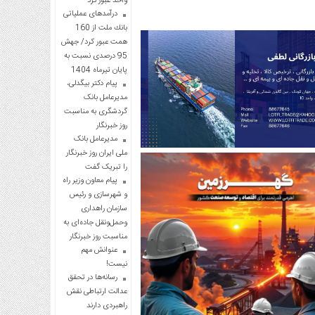
واحد عبور کرد
درآمدهای عملیاتی
بانك ملت از 160
همت عبور كرد/ جهش
95 درصدی نسبت به
پایان تیرماه 1404
پیام دکتر بیگدلی،
مدیرعامل بانک
گردشگری به مناسبت
روز خبرنگار
مدیرعامل بانک
ملی ایران روز خبرنگار
را تبریک گفت
پیام معاون وزیر راه
و شهرسازی و رئیس
سازمان راهداری
وحمل‌ونقل جاده‌ای به
مناسبت روز خبرنگار
عنوانش مهم
نیست!
رسانه‌ها در تحقق
عدالت ارتباطی نقش
راهبردی دارند