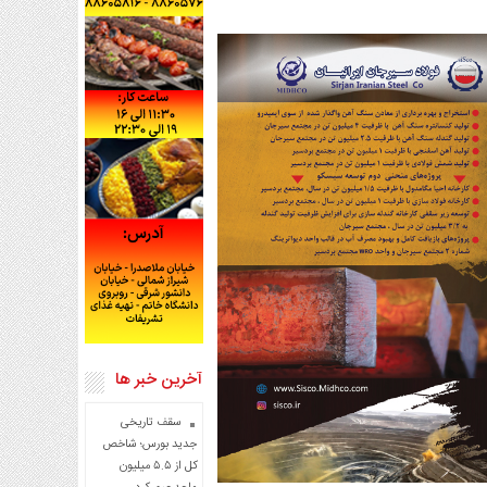
آخرین خبر ها
سقف تاریخی
جدید بورس؛ شاخص
کل از ۵.۵ میلیون