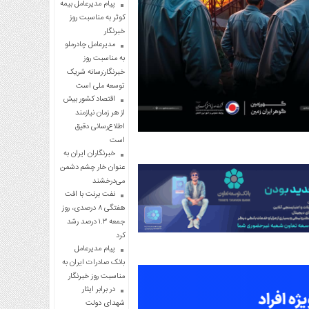
پیام مدیرعامل بیمه
کوثر به مناسبت روز
خبرنگار
مدیرعامل چادرملو
به مناسبت روز
خبرنگار:رسانه شریک
توسعه ملی است
اقتصاد کشور بیش
از هر زمان نیازمند
اطلاع‌رسانی دقیق
است
خبرنگاران ایران به
عنوان خار چشم دشمن
می‌درخشند
نفت برنت با افت
هفتگی ۸ درصدی، روز
جمعه ۱.۳ درصد رشد
کرد
پیام مدیرعامل
بانک صادرات ایران به
مناسبت روز خبرنگار
در برابر ایثار
شهدای دولت