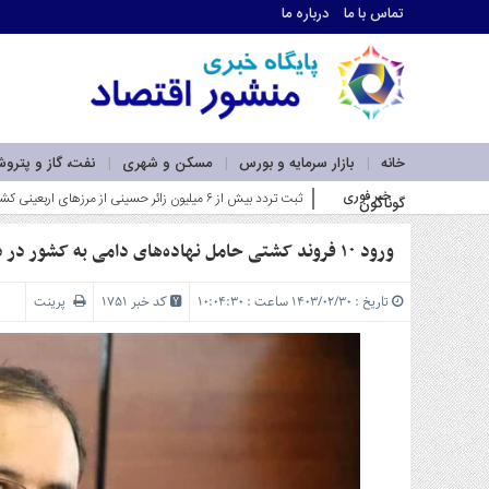
تماس با ما
درباره ما
اطلاعات
تماس
تماس
با
ما
خانه
بازار سرمایه و بورس
مسکن و شهری
نفت، گاز و پترو
درباره
خبر فوری
ضرورت بازآفرینی در ن_
گوناگون
ما
سرویس
ها
ورود ۱۰ فروند کشتی حامل نهاده‌های دامی به کشور در دو ماهه اخیر
خانه
بازار
تاریخ : ۱۴۰۳/۰۲/۳۰ ساعت : ۱۰:۰۴:۳۰
کد خبر 1751
پرینت
سرمایه
و
بورس
مسکن
و
شهری
نفت،