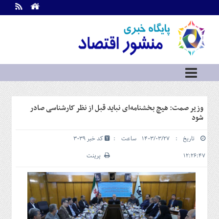
اطلاعات
تماس
تماس
با
ما
درباره
ما
سرویس
وزیر صمت: هیچ بخشنامه‌ای نباید قبل از نظر کارشناسی صادر
ها
خانه
شود
بازار
تاریخ : ۱۴۰۳/۰۳/۲۷ ساعت :
کد خبر 3039
سرمایه
و
۱۲:۲۶:۴۷
پرینت
بورس
مسکن
و
شهری
نفت،