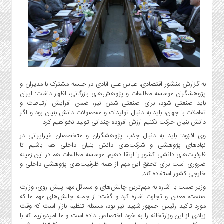
گاز
و
پتروشیمی
صنعت
و
خودرو
استارت
به گزارش منشور اقتصادی، عباس علی آبادی در جلسه مشترک با مدیران و
آپ
پژوهشگران موسسه مطالعات و پژوهش‌های بازرگانی، اظهار داشت: ایران
و
باید صنعتی شود، برای صنعتی شدن نیز، ضمن افزایش ارتباطات و
فن
تعاملات با جهان، باید به دنبال تولیدات و محصولات دانش بنیان بود و اگر
آوری
دانش بنیان حرکت نکنیم ارزش افزوده چندانی تولید نخواهیم کرد.
وی افزود: باید به دنبال جذب پژوهشگران و متخصصان غیرایرانی در
بانک
نهادهای پژوهشی و شرکت‌های دانش بنیان داخلی هم باشیم تا
،
ظرفیت‌های دانشی کشور را ارتقا دهیم. موسسه مطالعات هم در این زمینه
بیمه
ضروری است برای تحقق این مهم از همه ظرفیت‌های پژوهشی داخلی و
و
خارجی کشور استفاده کند.
ارز
وزیر صمت با اشاره به مهم‌ترین چالش‌های و مسائل مهم پیش روی، وزارت
دیجیتال
صنعت، معدن و تجارت اشاره کرد و گفت: از جمله چالش‌های مهم ما که
کشاورزی
مورد تاکید رئیس جمهور شهید نیز بود، مسئله تنظیم بازار است که وقت
زیادی از این وزارتخانه را به خود اختصاص داده است و ما امیدواریم که با
و