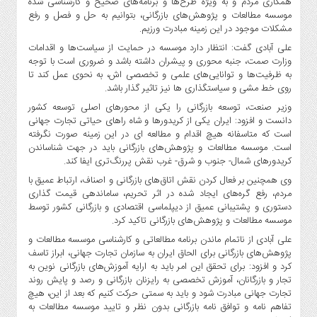
همکاری مردم و به ویژه طرح‌ها و برنامه‌های صحیح و کارشناسی شده
صنایع
موسسه مطالعات و پژوهش‌های بازرگانی، بتوانیم به حل و فصل و رفع
غذایی
مشکلات موجود در این زمینه مبادرت ورزیم.
سیاسی
علی آبادی گفت: انتظار دارد موسسه در حمایت از سیاست‌ها و اقدامات
و
وزارت صمت، جنبه محوری و پیشران داشته باشد و ضروری است با توجه
بین
به ظرفیت‌ها و توانایی‌های علمی و تخصصی اش، به نحوی عمل کند تا
الملل
روی خط مشی و سیاستگذاری ها نیز تاثیر گذار باشد.
وزیر صنعت، توسعه بازرگانی را یکی از محورهای اصلی توسعه کشور
نگاه
دانست و افزود: ایران یکی از کریدورها و شاه راهای حیاتی تجارت جهانی
روز
است که متاسفانه هیچ اقدام و مطالعه ای در این زمینه صورت نگرفته
گوناگون
است. موسسه مطالعات و پژوهش‌های بازرگانی باید در جهت شناساندن
کریدورهای شمال- جنوب و شرق- غرب نقش پررنگ‌تری ایفا کند.
وی همچنین بر فعال کردن نقش اتاق‌های بازرگانی و اصناف، ارتباط عمیق با
مردم، رفع گره‌های ایجاد شده در اثر تحریم، ساماندهی قیمت گذاری
دستوری و پشتیبانی عمیق از دیپلماسی اقتصادی و بازرگانی کشور توسط
موسسه مطالعات و پژوهش‌های بازرگانی تاکید کرد.
علی آبادی از ناتمام ماندن برنامه مطالعاتی و کارشناسی موسسه مطالعات و
پژوهش‌های بازرگانی برای الحاق ایران به سازمان تجارت جهانی، ابراز تاسف
کرد و افزود: برای تحقق این امر باید به ارایه آموزش‌های بازرگانی نوین به
تجار و بازرگانان، آموزش تخصصی به رایزنان بازرگانی و رصد و پایش روند
تجارت جهانی مبادرت شود و باید به سمتی حرکت کنیم که بعد از این، هیچ
تفاهم نامه و توافق نامه بازرگانی بدون نظر و تایید موسسه مطالعات به