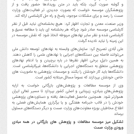
و گوشه صورت گیرد، بلکه باید در متن رویدادها حضور یافت و از
پژوهشگران موسسه خواست که بصورت جدیدی تر فعالیت‌های وزارت
صمت را رصد و برای مشکلات موجود، پاسخ و راه حل کارشناسی ارائه کند.
وزیر صنعت، معدن و تجارت اظهار کرد: هیچ بخشنامه‌ای نباید قبل از نظر
کارشناسی موسسه صادر شود چراکه هر بخشنامه ای باید با مطالعه عمیق و
کارشناسی شده و نظر سایر نهادهای مربوطه اتخاذ شود که نقش موسسه در
این زمینه را نباید نادیده گرفت.
علی آبادی تصریح کرد: سازمان‌های وابسته به نهادهای توسعه دانش ملی
می‌توانند فاصله بین دستگاه‌های اجرایی با نهادهای علمی را کاهش دهند.
به همین دلیل، برخی اظهار نظرها در باره برچیدن و یا ادغام نهادهای
پژوهشی متعلق به دستگاه‌های اجرایی با دانشگاه‌ها، غیرکارشناسی است.
دانشگاه‌ها باید کار خودشان را بکنند و موسسات پژوهشی به ماموریت های
خاص خودشان بپردازند که عموماً مسائل مبتلابه کشور است.
وی از موسسه مطالعات و پژوهش‌های بازرگانی خواست به ارایه
پژوهش‌های بنیادی، زیربنایی و اصلی کشور بپردازد تا مسیر تعالی ایران
هموارتر شود. همچنین ماحصل فعالیت‌ها، یافته و دستاوردهای پژوهشی
خودش را در قالب خبرنامه هفتگی و یا برگزاری همایش‌های فصلی به
اطلاع مخاطبان بویژه معاونت‌های وزارت صمت و دیگر دستگاه‌های مسئول
برساند
تشکیل میز موسسه مطالعات و پژوهش های بازرگانی در همه مبادی
ورودی وزارت صمت