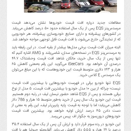
گاز
و
پتروشیمی
مطالعات جدید درباره افت قیمت خودروها نشان می‌دهد قیمت
صنعت
مرسدس‌بنز EQS پس از یک سال استفاده حدود ۵۰ درصد کاهش می‌یابد.
و
در کشورهای پیشرفته و دارای صنایع خودروسازی پیشرفته، هر خودرویی
خودرو
که از نمایندگی خارج می‌شود، با افت قیمت قابل ‌توجهی مواجه خواهد شد.
استارت
البته میزان افت قیمت برخی مدل‌ها بیشتر از بقیه است. در این رابطه باید
آپ
به مرسدس‌بنز EQS در نسخه‌های سدان، شاسی‌بلند و AMG اشاره کنیم که
و
تنها پس از یک سال خرید، مالکان شاهد افت قیمت وحشتناک ۴۸.۷
درصدی آن خواهد بود. iSeeCars می‌گوید این رقم به‌معنی کاهش ۶۵
فن
هزار و ۱۴۳ دلاری متوسط قیمت این خودروهاست که با این مبلغ می‌توان
آوری
یک مرسدس E کلاس خرید.
بانک
EQS تنها خودرو برقی در فهرست خودروهایی با بیشترین افت قیمت
،
نیست؛ چراکه از بین ۱۰ مدل خودرو با بیشترین افت قیمت، ۵ مدل از نوع
بیمه
برقی هستند و پس از EQS شاهد حضور نیسان لیف در رتبه دوم هستیم.
و
قیمت این خودرو یک سال پس از خرید به‌طور متوسط ۱۵ هزار و 786 دلار
ارز
کاهش می‌یابد؛ اما با توجه به قیمت پایه پایین‌تر لیف، این رقم به معنی از
دست دادن ۴۵ درصد ارزش اولیه خواهد بود. بیشترین افت قیمت
دیجیتال
خودروهای درون‌سوز به جگوار اف پیس می‌رسد.
کشاورزی
این خودرو در رده سوم قرار دارد و ارزش آن پس از یک سال استفاده ۳۵.۴
و
درصد یا ۲۸ هزار و ۵۵۵ دلار کاهش می‌یابد. آلفارومئو جیولیا هم با افت