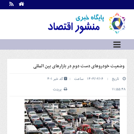
اطلاعات
تماس
تماس
با
ما
درباره
ما
سرویس
وضعیت خودروهای دست دوم در بازارهای بین المللی
ها
خانه
تاریخ : ۱۴۰۳/۰۲/۰۶ ساعت :
کد خبر 401
بازار
سرمایه
۱۱:۵۵:۴۸
پرینت
و
بورس
مسکن
و
شهری
نفت،