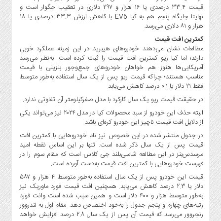
صنایع
قیمت ۳۳.۴ درصدی یا ۱۶ هزار و ۲۹۷ دلاری در تعقیب جگوار است و
غذایی
نهایتا جایگاه پنجم هم به کیا EV6 با کاهش ارزش ۳۳.۳ درصدی یا ۱۸
هزار و ۸۱ دلاری می‌رسد.
سیاسی
و
کمترین افت قیمت
مطالعات نشان می‌دهند خودروهای هیبرید در این زمینه عملکرد خوبی
بین
دارند؛ اما کیا ریو کمترین افت قیمت را ثبت کرده است. به‌نظر می‌رسد
الملل
آمریکایی‌ها هنوز هم خواهان خودروهای جمع‌وجور بنزینی با قیمت
نگاه
مناسب هستند؛ چراکه قیمت ریو پس از یک سال استفاده به‌طور متوسط
روز
فقط ۲۱ دلار یا ۰.۱ درصد کاهش می‌یابد.
در حقیقت قیمت ریو یک سال کارکرد با مدل صفرکیلومتر آن تفاوتی ندارد.
گوناگون
البته حذف این خودرو از سبد محصولات کیا در مدل ۲۰۲۴ نیز می‌تواند یکی
از دلایل افت قیمت ناچیز این خودرو کره‌ای باشد.
در جدول منتشر شده در این خصوص نیز نام خودروهایی با کمترین افت
قیمت پس از یک سال ذکر شده است. تنها بر این اساس نقطه امید
مرسدس‌بنز در این مطالعه شاسی‌بلند جی کلاس است که مقام سوم را در
فهرست خودروهایی با کمترین افت قیمت به‌دست آورده است.
قیمت این خودرو پس از یک سال استفاده به‌طور متوسط ۴ هزار و ۵۸۷
دلار یا ۲.۳ درصد کاهش می‌یابد. همچنین افت قیمت فورد ماوریک نیز
به‌طور متوسط هزار و ۴۰۰ دلار است و همین سبب شده است وانت فورد
رتبه‌های چهارم و پنجم جدول را به‌خود اختصاص دهد. مقام اول به لندروور
رنجروور می‌رسد که قیمت آن پس از یک سال ۲.۸ درصد افزایش خواهد