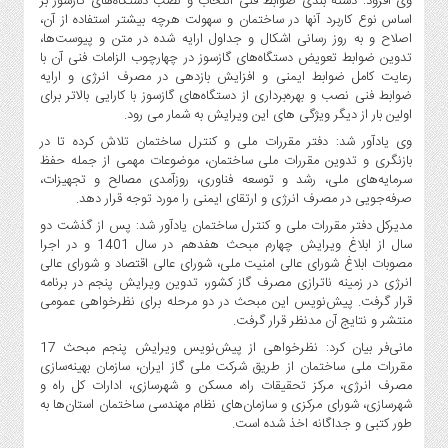
وی افزود: دسته بندی ضوابط فنی انتخاب و نصب دستگاه‌های گازسوز بر
صنایع
اساس نوع کاربرد آنها در ساختمان و سهولت هرچه بیشتر استفاده از آن،
غذایی
اصلاح و به روز رسانی اشکال و جداول ارایه شده در متن و پیوست‌ها،
سیاسی
تدوین ضوابط تعویض دستگاه‌های گازسوز در چهارچوب الزامات فنی آن با
رعایت کامل ضوابط ایمنی و افزایش بازدهی در مصرف انرژی و ارایه
و
ضوابط فنی نصب و بهره‌برداری از دستگاه‌های گازسوز با کارایی بالاتر برای
بین
اولین بار از دیگر ویژگی های این ویرایش به شمار می رود.
الملل
وی یادآور شد: دفتر مقررات ملی و کنترل ساختمان تلاش کرده تا در
نگاه
بازنگری و تدوین مقررات ملی ساختمان، موضوعات مهمی از جمله حفظ
روز
سرمایه‌های ملی، رشد و توسعه فناوری، روزآمدی مصالح و تجهیزات،
صرفه‌جویی در مصرف انرژی و ارتقای ایمنی را مورد توجه قرار دهد.
گوناگون
مدیرکل دفتر مقررات ملی و کنترل ساختمان یادآور شد: پس از گذشت دو
سال از ابلاغ ویرایش چهارم مبحث هفدهم در سال 1401 و در اجرا
مصوبات ابلاغ شورای عالی امنیت ملی، شورای عالی اقتصاد و شورای عالی
انرژی در زمینه ناترازی مصرف گاز کشور، تدوین ویرایش پنجم در برنامه
قرار گرفت. پیش‌نویس این مبحث در دو مرحله برای نظرخواهی عمومی
منتشر و نتایج آن مدنظر قرار گرفت.
مانی‌فر بیان کرد: نظرخواهی از پیش‌نویس ویرایش پنجم مبحث 17
مقررات ملی ساختمان از طریق شرکت ملی گاز ایران، سازمان بهینه‌سازی
مصرف انرژی، مرکز تحقیقات راه، مسکن و شهرسازی، ادارات کل راه و
شهرسازی، شورای مرکزی و سازمان‌های نظام مهندسی ساختمان استان‌ها به
طور کتبی و جداگانه اخذ شده است.