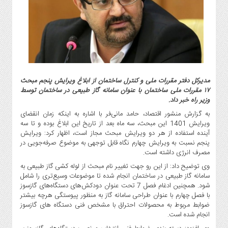
گاز
و
پتروشیمی
صنعت
و
خودرو
استارت
مدیرکل دفتر مقررات ملی و کنترل ساختمان از ابلاغ ویرایش پنجم مبحث
آپ
۱۷ مقررات ملی ساختمان با عنوان سامانه گاز طبیعی در ساختمان توسط
وزیر راه خبر داد.
و
فن
به گزارش منشور اقتصاد، حامد مانی‌فر با اشاره به اینکه زمان انقضای
آوری
ویرایش 1401 این مبحث، سه ماه بعد از تاریخ این ابلاغ بوده و تا سه
آینده استفاده از هر دو ویرایش مبحث مجاز است، اظهار کرد: ویرایش
بانک
پنجم نسبت به ویرایش چهارم نگاه قابل توجهی به موضوع صرفه‌جویی در
،
مصرف انرژی داشته است.
بیمه
وی توضیح داد: از این رو جهت تغییر نام مبحث از لوله کشی گاز طبیعی به
و
سامانه گاز طبیعی در ساختمان انجام شده تا موضوعات وسیع‌تری را شامل
ارز
شود. همچنین ادغام فصل 7 تحت عنوان دودکش‌های دستگاه‌های گازسوز
دیجیتال
با فصل چهارم با عنوان طراحی سامانه گاز به منظور پیوستگی هرچه بیشتر
ضوابط مربوط به محصولات احتراق با مشخص فنی دستگاه های گازسوز
کشاورزی
انجام شده است.
و