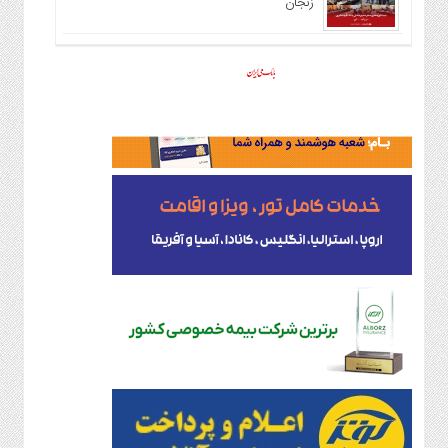
زنجان