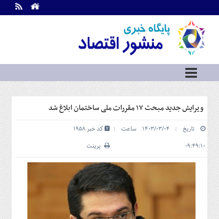
اطلاعات
تماس
تماس
با
ما
درباره
ما
سرویس
ویرایش جدید مبحث ۱۷ مقررات ملی ساختمان ابلاغ شد
ها
خانه
تاریخ : ۱۴۰۳/۰۳/۰۴ ساعت :
کد خبر 1958
بازار
سرمایه
۰۹:۴۹:۱۰
پرینت
و
بورس
مسکن
و
شهری
نفت،