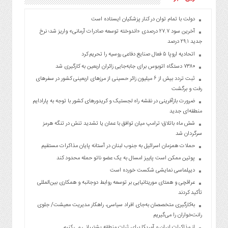
دولت با تمام توان در کنار پزشکیان ایستاده است
آخرین سود ۲۷.۷ درصدی «اندوخته توسعه صادرات آرمانی» واریز شد؛ نرخ
جدید ۲۹.۱ درصد
اتحادیه اروپا ۵ فعال صنایع دفاعی روسیه را تحریم کرد
۷۳۸۰ دستگاه اتوبوس برای جابه‌جایی زائران اربعین به‌ کارگیری شد
ثبت تردد بیش از ۶ میلیون زائر حسینی از مرزهای اربعینی کشور در سفرهای
رفت و برگشت
ضرورت بازآفرینی در نقشه راه لجستیک و کریدورهای کشور با توجه به پارادایم
منطقه‌ای جدید
شش ماه باتلاق؛ ترامپ میان توافق با عمان یا تشدید تنش در تنگه هرمز
سرگردان شد
حملات همزمان اسرائیل به جنوب لبنان در آستانه پایان مذاکرات مستقیم
پوتین ممکن است پاییز امسال به یک عضو ناتو حمله محدود کند
دیپلماسی نمایشی شکست خورده است
عراقچی و همتای موریتانیایی بر توسعه روابط دوجانبه و همکاری بین‌المللی
تأکید کردند
به‌کارگیری متخصصان به‌جای افراد سیاسی، راهکار مدیریت معیشت/ جلوی
رانت‌خواران را می‌گیریم
از مذاکرات ایران و آمریکا برای ثبات منطقه پشتیبانی می کنیم