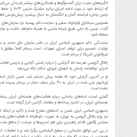
انگیزه‌های مثبت برای گفت‌وگوها و همکاری‌های بیشتر قدردانی می‌کنیم
که ارتباط خود 
چنین زمانی، فرانسه، آلمان و انگلستان به دنبال پیشبرد پیش‌نویس 
همچنین میخائیل اولیانوف سفیر و نماینده دائم روسیه نزد سازمان‌های 
گفت: چنین راه حلی هیچ نتیجه مثبتی به همراه نخواهد داشت و چه‌
منطقه شود.
نمایندگی دائم جمهوری اسلامی ایران در دفتر سازمان ملل متحد و س
غیرقانونی آمریکا از برجام است.
اجرای توافقنامه پادمان به اعضای شورای حکام ارائه می‌دهد.
او در آخرین گزارش خود که هفته پیش منتشر شد، ضمن تکرار ادعاهای
اورانیوم غنی شده در ایران به ۳۰ برابر سقف م
نشده است.
گفتنی است، ادعاهای پادمانی درباره فعالیت‌های هسته‌ای ایران ریش
هسته‌ای ایران، در اختیار رسانه‌ها و مقامات آژانس قرار گرفته است.
جمهوری اسلامی ایران ضمن رد ادعاهای مطرح شده و تاکید بر اینکه ت
دو روزه رافائل گروسی به تهران، به صورت داوطلبانه با فعالیت‌های را
مجلس (قانون اقدام راهبردی برای لغو تحریم‌ها و صیانت از منافع ملت ایران) مواف
در پی این توافق جلساتی در سطح کارشناسی برگزار شد و با تعاملات