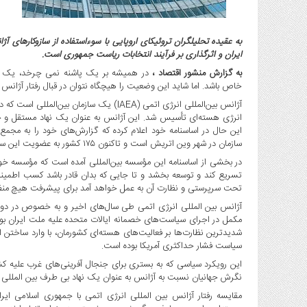
گاز
و
پتروشیمی
به عقیده تحلیلگران تروئیکای اروپایی با سوءاستفاده از سازوکارهای 
ایران و اثرگذاری بر فرآیند انتخابات ریاست جمهوری است.
صنعت
و
به گزارش منشور اقتصاد ،
در همیشه بر یک پاشنه نمی چرخد، یک ضر
خودرو
خاص باشد. اما شاید این وضعیت را هیچگاه نتوان در قبال رفتار آژانس بی
استارت
انرژی هسته‌ای تأسیس شد. این آژانس به عنوان یک نهاد مستقل و خ
آپ
این حال در اساسنامه خود اعلام کرده که گزارش‌های خود را به مجم
و
سازمان در شهر وین اتریش است و تاکنون ۱۷۵ کشور به عضویت این سازمان درآمده‌اند.
فن
در بخشی از اساسنامه این مؤسسه بین‌المللی آمده است که مؤسسه خو
آوری
تسریع کند و توسعه بخشد و تا جایی که بدان قادر باشد کسب اطمینان
بانک
تحت سرپرستی و نظارت آن به عمل خواهد آمد برای پیشرفت هیچ منظور 
،
آژانس بین المللی انرژی اتمی طی سال‌های اخیر و به خصوص در دورا
بیمه
مکمل در اجرای سیاست‌های خصمانه ایالات متحده علیه ملت ایران بوده
و
شدیدترین نظارت‌ها بر فعالیت‌های هسته‌ای کشورمان، با وارد ساختن 
سیاست فشار حداکثری آمریکا بوده است.
ارز
دیجیتال
این رویکرد سیاسی که به بستری برای جنجال آفرینی‌های غرب علیه کشورم
نگرش جهانیان نسبت به آژانس به عنوان یک نهاد بی طرف بین المللی ر
کشاورزی
مقایسه رفتار آژانس بین المللی انرژی اتمی با جمهوری اسلامی ایرا
و