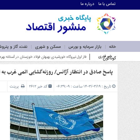
تماس با ما
درباره ما
اطلاعات
تماس
تماس
با
ما
خانه
بازار سرمایه و بورس
مسکن و شهری
نفت، گاز و پترو
درباره
خبر فوری
فاز اول نیروگاه خورشیدی بهبهان فولاد خوزستان در آستانه بهره
گوناگون
ما
سرویس
ها
پاسخ صادق در انتظار آژانس/ روزنه‌گشایی اتمی غرب به ا
خانه
بازار
تاریخ : ۱۴۰۳/۰۳/۱۹ ساعت : ۰۶:۳۹:۰۹
کد خبر 2612
پرینت
سرمایه
و
بورس
مسکن
و
شهری
نفت،