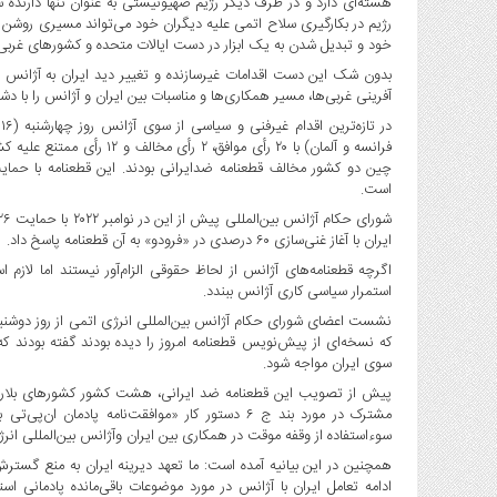
هسته‌ای دارد و در طرف دیگر رژیم صهیونیستی به عنوان تنها دارنده 
صنایع
رژیم در بکارگیری سلاح اتمی علیه دیگران خود می‌تواند مسیری روشن
غذایی
خود و تبدیل شدن به یک ابزار در دست ایالات متحده و کشورهای غرب
سیاسی
بدون شک این دست اقدامات غیرسازنده و تغییر دید ایران به آژانس ا
و
آفرینی غربی‌ها، مسیر همکاری‌ها و مناسبات بین ایران و آژانس را با دش
بین
د
الملل
فرانسه و آلمان) با ۲۰ رأی م
چین دو کشور مخالف قطعنامه ضدایرانی بودند. این قطعنامه با حمای
نگاه
است.
روز
گوناگون
ایران با آغاز غنی‌سازی ۶۰ درصدی در «فرودو» به آن قطعنامه پاسخ داد.
اگرچه قطعنامه‌های آژانس از لحاظ حقوقی الزام‌آور نیستند اما لازم
استمرار سیاسی کاری آژانس ببندد.
نشست اعضای شورای حکام آژانس بین‌المللی انرژی اتمی از روز دوشنبه
که نسخه‌ای از پیش‌نویس قطعنامه امروز را دیده بودند گفته بودند 
سوی ایران مواجه شود.
پیش از تصویب این قطعنامه ضد ایرانی، هشت کشور کشورهای بلاروس، چین
مشترک در مورد بند ج ۶ دستور کار «موافقت‌نامه پا
سوء‌استفاده از وقفه موقت در همکاری بین ایران وآژانس بین‌المللی انر
همچنین در این بیانیه آمده است: ما تعهد دیرینه ایران به منع گسترش 
ادامه تعامل ایران با آژانس در مورد موضوعات باقی‌مانده پادمانی ا