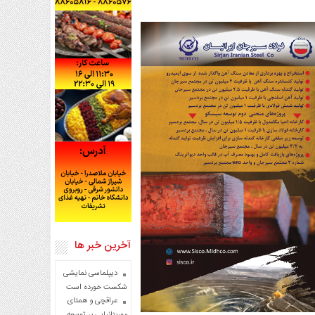
آخرین خبر ها
دیپلماسی نمایشی
شکست خورده است
عراقچی و همتای
موریتانیایی بر توسعه