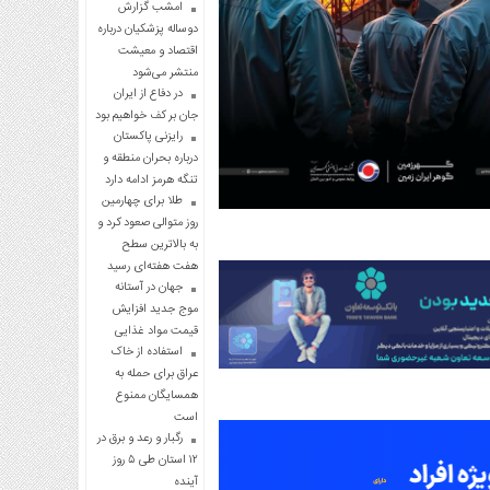
امشب گزارش
دوساله پزشکیان درباره
اقتصاد و معیشت
منتشر می‌شود
در دفاع از ایران
جان بر کف خواهیم بود
رایزنی پاکستان
درباره بحران منطقه و
تنگه هرمز ادامه دارد
طلا برای چهارمین
روز متوالی صعود کرد و
به بالاترین سطح
هفت هفته‌ای رسید
جهان در آستانه
موج جدید افزایش
قیمت مواد غذایی
استفاده از خاک
عراق برای حمله به
همسایگان ممنوع
است
رگبار و رعد و برق در
۱۲ استان طی ۵ روز
آینده