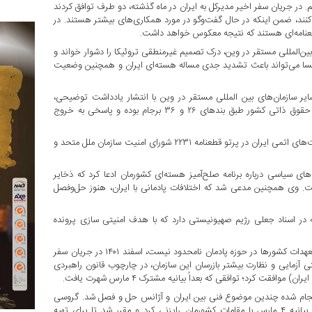
. در جریان سفر اخیر مدیرکل به ایران در ماه گذشته، دو طرف توافق کردند
در مورد ادامه اجرای بیانیه مشترک مارس ۲۰۲۳ را حفظ کنند، ضمن اینکه در حال گفت‌وگو در مورد همکاری‌های بیشتر هستند. در
قطعنامه‌ای هستند که نتیجه معکوس خواهد داشت.
بین‌المللی مستقر در وین، درک تصمیم غیرمنطقی تروئیکا را دشوار خواند و
بسا می‌تواند باعث تشدید جدی مساله هسته‌ای ایران و همچنین وضعیت
ایر سازمان‌های بین المللی مستقر در وین با انتشار یادداشت توضیحی،
نوشت: تصمیم برای توقف اجرای تعهدات تحت برجام کاملاً مطابق با حقوق ذاتی کشور طبق بندهای ۲۶ و ۳۶ برجام بوده و پاسخی به خروج
رافائل گروسی هر سه ماه گزارشی را درباره راستی آزمایی و بازرسی فعالیت‌های اتمی ایران در پرتو قطعنامه ۲۲۳۱ شورای امنیت سازمان ملل متحد و
 سیاسی درباره برنامه صلح‌آمیز هسته‌ای کشورمان ادعا کرد که ذخایر
جاز در برجام رسیده است. وی همچنین مدعی شد که اختلافات پادمانی با ایران، هنوز حل‌وفصل
ه در اسناد جعلی رژیم صهیونیستی دارد که با هدف امنیتی سازی پرونده
عهدات کشورها در حوزه پادمان نامحدود نیست، اسفند
۱۴۰۱
در جریان سفر
ستی آزمایی و نظارت بیشتر بازرسان این سازمان، در چارچوب قانون راهبردی
قت کرد؛ توافقی که بعداً بیانیه مشترک ۴ مارس شهرت یافت.
 انجام شده چندین موضوع فنی بین ایران و آژانس حل و فصل شد. گروسی
همچنین در سفری که ماه پیش به ایران داشت، درباره تداوم اجرای بیانیه ۴ مارس با مقامات کشورمان رایزنی کرد و مقرر شد تا برای تهیه