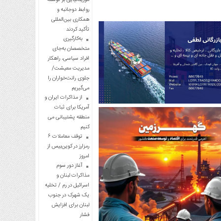
روابط دوجانبه و
همکاری بین‌المللی
تأکید کردند
به‌کارگیری
متخصصان به‌جای
افراد سیاسی، راهکار
مدیریت معیشت/
جلوی رانت‌خواران را
می‌گیریم
از مذاکرات ایران و
آمریکا برای ثبات
منطقه پشتیبانی می
کنیم
توقف معاملات ۶
رمزارز در کوین‌بیس از
امروز
آغاز دور سوم
مذاکرات لبنان و
اسرائیل در رم / تخلیه
یک شهرک در جنوب
لبنان برای افزایش
فشار