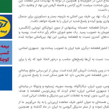
سلاح اتمی در خاورمیانه و همچنین در توجه به تهدیدات مکرر مقامات این
 برای شناخت سیاست کاری آژانس و فاصله گرفتن این نهاد از وظایف ذاتی
ی دانست.
ز یک نهاد بی طرف بین المللی به بازیچه، بستر و دستاویزی برای جنجال
واری روبرو کرده و پاسخ شدید تر ایران را به همراه خواهد داشت.
ر تازه‌ترین اقدام غیرفنی و سیاسی از سوی آژانس روز چهارشنبه (۱۶ خرداد) قطعنامه خصمانه پیشنهادی از سوی تروئیکای اروپایی (انگلیس،
وافق، ۲ رأی مخالف و ۱۲ رأی ممتنع علیه کشورمان به تصویب رسید. یک عضو شورای حکام رأی نداده است. روسیه و
ت‌های کمتری نسبت به قطعنامه پیشین این نهاد بین‌المللی مواجه شده
شورای حکام آژانس بین‌المللی پیش از این در نوامبر ۲۰۲۲ با حمایت ۲۶ کشور قطعنامه دیگری علیه ایران به تصویب رسانده بود. جمهوری اسلامی
 است نسبت به آن‌ها پاسخ‌های مناسب و درخور اتخاذ شود که راه را برای
 در وین پایتخت اتریش آغاز شده است. پیش از این برخی منابع رسانه‌ای
که متن قطعنامه لحن ملایمی دارد اما هنوز ممکن است با پاسخ شدیدی از
، ایران، نیکاراگوئه، روسیه، سوریه، زیمبابوه و ونزوئلا در بیانیه‌ای
دمان ان‌پی‌تی با جمهوری اسلامی ایران» اعلام کردند که پیش‌نویس قطعنامه با هدف
ژی اتمی، بدون توجه به تعاملات اخیر بین مدیرکل و مقامات ایرانی است.
هسته‌ای به عنوان کشور طرف معاهده ان‌پی‌تی را به یاد می‌آوریم. ما از
ستقبال نموده و از سفر مدیرکل گروسی به ایران در ماه گذشته و همچنین