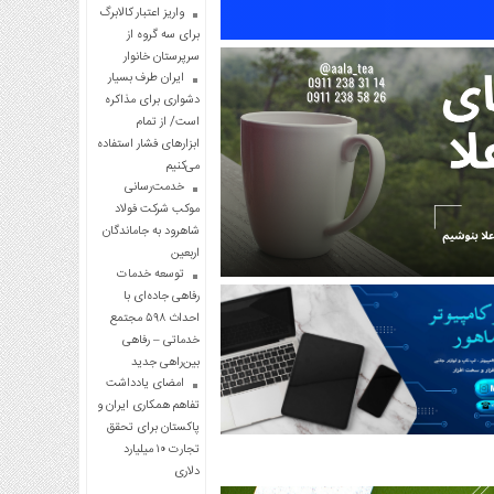
واریز اعتبار کالابرگ
برای سه گروه از
سرپرستان خانوار
ایران طرف بسیار
دشواری برای مذاکره
است/ از تمام
ابزارهای فشار استفاده
می‌کنیم
خدمت‌رسانی
موکب شرکت فولاد
شاهرود به جاماندگان
اربعین
توسعه خدمات
رفاهی جاده‌ای با
احداث ۵۹۸ مجتمع
خدماتی – رفاهی
بین‌راهی جدید
امضای یادداشت
تفاهم همکاری ایران و
پاکستان برای تحقق
تجارت ۱۰ میلیارد
دلاری