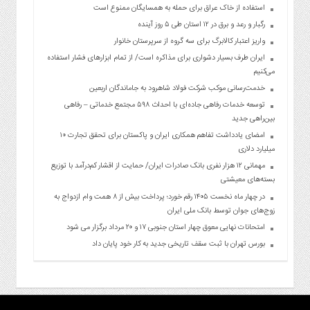
استفاده از خاک عراق برای حمله به همسایگان ممنوع است
رگبار و رعد و برق در ۱۲ استان طی ۵ روز آینده
واریز اعتبار کالابرگ برای سه گروه از سرپرستان خانوار
ایران طرف بسیار دشواری برای مذاکره است/ از تمام ابزارهای فشار استفاده
می‌کنیم
خدمت‌رسانی موکب شرکت فولاد شاهرود به جاماندگان اربعین
توسعه خدمات رفاهی جاده‌ای با احداث ۵۹۸ مجتمع خدماتی – رفاهی
بین‌راهی جدید
امضای یادداشت تفاهم همکاری ایران و پاکستان برای تحقق تجارت ۱۰
میلیارد دلاری
مهمانی ۱۲ هزار نفری بانک صادرات ایران/ حمایت از اقشار کم‌درآمد با توزیع
بسته‌های معیشتی
در چهار ماه نخست ۱۴۰۵ رقم خورد؛ پرداخت بیش از ۸ همت وام ازدواج به
زوج‌های جوان توسط بانک ملی ایران
امتحانات نهایی معوق چهار استان جنوبی ۱۷ و ۲۰ مرداد برگزار می شود
بورس تهران با ثبت سقف تاریخی جدید به کار خود پایان داد