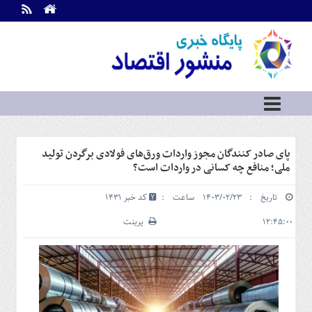
اطلاعات
تماس
تماس
با
ما
درباره
ما
سرویس
پای صادر کنندگان مجوز واردات ورق‌های فولادی برگردن تولید
ها
خانه
ملی؛ منافع چه کسانی در واردات است؟
بازار
تاریخ : ۱۴۰۳/۰۲/۲۳ ساعت :
کد خبر 1431
سرمایه
و
۱۲:۴۵:۰۰
پرینت
بورس
مسکن
و
شهری
نفت،