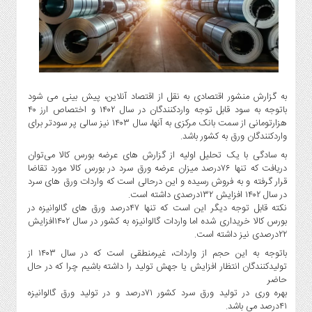
گاز
و
پتروشیمی
صنعت
و
خودرو
به گزارش منشور اقتصادی به نقل از اقتصاد آنلاین، پیش بینی می شود
استارت
باتوجه به سود قابل توجه واردکنندگان در سال ۱۴۰۲ و اختصاص ارز ۴۰
هزارتومانی از سمت بانک مرکزی به آنها، سال ۱۴۰۳ نیز سالی پر سودتر برای
آپ
واردکنندگان ورق به کشور باشد.
و
فن
به سادگی با یک تحلیل اولیه از گزارش های عرضه بورس کالا می‌توان
دریافت که تنها ۷۶درصد میزان عرضه ورق سرد در بورس کالا مورد تقاضا
آوری
قرار گرفته و به فروش رسیده و این درحالی است که واردات ورق های سرد
بانک
در سال ۱۴۰۲ افزایش ۱۳۲درصدی داشته است.
،
نکته قابل توجه دیگر این است که تنها ۴۷درصد ورق های گالوانیزه در
بیمه
بورس کالا خریداری شده اما واردات گالوانیزه به کشور در سال ۱۴۰۲افزایش
۲۲درصدی نیز داشته است.
و
ارز
باتوجه به این حجم از واردات، غیرمنطقی است که در سال ۱۴۰۳ از
دیجیتال
تولیدکنندگان انتظار افزایش یا جهش تولید را داشته باشیم چرا که در حال
حاضر
کشاورزی
بهره وری در تولید ورق سرد کشور ۷۱درصد و در تولید ورق گالوانیزه
و
۴۱درصد می باشد.