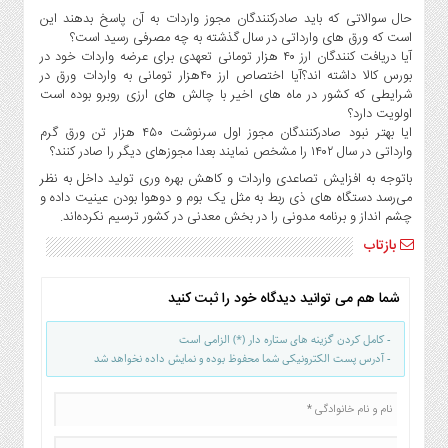
صنایع
حال سوالاتی که باید صادرکنندگان مجوز واردات به آن پاسخ بدهند این
غذایی
است که ورق های وارداتی در سال گذشته به چه مصرفی رسید است؟
آیا دریافت کنندگان ارز ۴۰ هزار تومانی تعهدی برای عرضه واردات خود در
سیاسی
بورس کالا داشته اند؟آیا اختصاص ارز ۴۰هزار تومانی به واردات ورق در
و
شرایطی که کشور در ماه های اخیر با چالش های ارزی روبرو بوده است
بین
اولویت دارد؟
الملل
ایا بهتر نبود صادرکنندگان مجوز اول سرنوشت ۴۵۰ هزار تن ورق گرم
وارداتی در سال ۱۴۰۲ را مشخص نمایند بعدا مجوزهای دیگر را صادر کنند؟
نگاه
روز
باتوجه به افزایش تصاعدی واردات و کاهش بهره وری تولید داخل به نظر
می‌رسد دستگاه های ذی ربط به مثل یک بوم و دوهوا بودن عینیت داده و
گوناگون
چشم انداز و برنامه مدونی را در بخش معدنی در کشور ترسیم نکرده‌اند.
بازتاب
شما هم می توانید دیدگاه خود را ثبت کنید
- کامل کردن گزینه های ستاره دار (*) الزامی است
- آدرس پست الکترونیکی شما محفوظ بوده و نمایش داده نخواهد شد