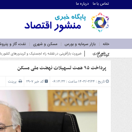
تماس با ما
درباره ما
اطلاعات
تماس
تماس
با
ما
خانه
بازار سرمایه و بورس
مسکن و شهری
نفت، گاز و پترو
درباره
خبر فوری
ضرورت بازآفرینی در نقشه راه لجستیک و کریدورهای کشور با ت
گوناگون
ما
سرویس
ها
پرداخت ۹۵ همت تسهیلات نهضت ملی مسکن
خانه
بازار
تاریخ : ۱۴۰۳/۰۳/۲۴ ساعت : ۰۶:۱۴:۳۲
کد خبر 2907
پرینت
سرمایه
و
بورس
مسکن
و
شهری
نفت،