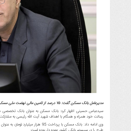
گاز
و
پتروشیمی
صنعت
و
خودرو
استارت
آپ
و
فن
آوری
بانک
،
بیمه
و
مدیرعامل بانک مسکن گفت: ۷۵ درصد از تامین مالی نهضت ملی مسکن در سیستم بانکی کشور را برعهده داشته ایم.
ارز
سیدعباس حسینی اظهار کرد: بانک مسکن به عنوان بانک تخصصی در
دیجیتال
رسالت خود همراه و همگام با اهداف شهید آیت الله رئیسی به مشار
کشاورزی
و
طرح را در سیستم بانکی کشور عهده دار بوده است.