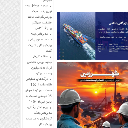
خبرنگار
پیام مدیرعامل بیمه
نوین به مناسبت
روزخبرنگار:قلم، حافظ
حقیقت؛ خبرنگار،
روایتگر آگاهی
مدیرعامل بیمه
ملت با صدور پیامی
روز خبرنگار را تبریک
گفت
سقف تاریخی
جدید بورس؛ شاخص
کل از ۵.۵ میلیون
واحد عبور کرد
درآمدهای عملیاتی
بانك ملت از 160
همت عبور كرد/ جهش
95 درصدی نسبت به
پایان تیرماه 1404
پیام دکتر بیگدلی،
مدیرعامل بانک
گردشگری به مناسبت
روز خبرنگار