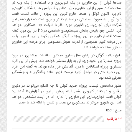
صنایع
بعدها گوگل از این فناوری در یک تلویزیون و با استفاده از یک وب کم
استفاده کرد. سوی از این فناوری برای دفاتر و کنفرانس ها به شکلی کاربردی
غذایی
نام برد. اکنون گوگل با هدف خارج کردن این پروژه از حالت تست قصد
سیاسی
دارد آن را به صورت عملیاتی در اختیار دفاتر و برای استفاده قرار دهد. این
و
شرکت برای تجاری‌سازی فناوری مورد نظر با شرکت hp همکاری خواهد
بین
کرد. الکس چو، رئیس بخش سیستم‌های شخصی در hp در این مورد گفته
است: افتخار داریم در این پروژه با گوگل همکاری کرده و این فناوری را به
الملل
بازار عرضه کنیم. همچنین از قدرت هوش مصنوعی برای عرضه این فناوری
نگاه
به بازار استفاده خواهد شد.
روز
طبق بیانیه گوگل در پایان سال جاری میلادی اطلاعات بیشتری در مورد
گوناگون
پروژه استارلا ین نحوه ورود آن به بازار منتشر خواهد شد. پیش از این افراد
بسیار ی پروژه استارلاین را مورد آزمایش قرار داده بودند. به گفته این افراد
این تجربه حتی در مراحل اولیه نیست فوق العاده واقعگرایانه و چشمگیر
معرفی شده بود.
هنوز مشخص نیست پروژه جدید گوگل تا چه اندازه می‌تواند در دنیای
واقعی و در دفاتر کاربردی باشد. البته پیش از این در گزارش‌ها آمده بود
گوگل قصد تجاری‌سازی این فناوری را ندارد. اما در آینده مشخص خواهد
شد این فناوری می‌تواند عملکردی بی عیب و نقص را ارائه کند یا خیر.
منبع : تکنا
بازتاب