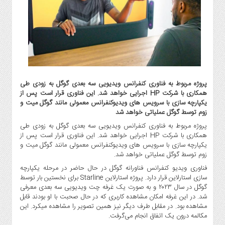
گاز
و
پتروشیمی
صنعت
و
خودرو
استارت
پروژه مربوط به فناوری کنفرانس ویدیویی سه بعدی گوگل به زودی طی
آپ
همکاری با شرکت HP اجرایی خواهد شد. این فناوری قرار است پس از
و
یکپارچه سازی با سرویس های ویدیوکنفرانس معمولی مانند گوگل میت و
فن
زوم توسط گوگل عملیاتی خواهد شد
آوری
پروژه مربوط به فناوری کنفرانس ویدیویی سه بعدی گوگل به زودی طی
همکاری با شرکت HP اجرایی خواهد شد. این فناوری قرار است پس از
بانک
یکپارچه سازی با سرویس های ویدیوکنفرانس معمولی مانند گوگل میت و
،
زوم توسط گوگل عملیاتی خواهد شد.
بیمه
فناوری ویدیو کنفرانس فناورانه گوگل در حال حاضر در مرحله یکپارچه
و
سازی استارلاین قرار دارد. پروژه استارلاین Starline برای نخستین بار توسط
ارز
گوگل در سال ۲۰۲۳ و به صورت یک غرفه چت ویدیویی سه بعدی معرفی
دیجیتال
شد. در این غرفه امکان مشاهده کاربری که در حال صحبت با او بودند قابل
مشاهده بود. در مقابل طرف دیگر نیز همین تصویر را مشاهده میکرد. این
کشاورزی
مکالمه درون یک اتفاق انجام می‌گرفت.
و