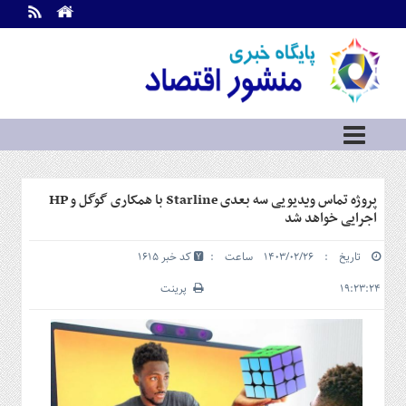
اطلاعات
تماس
تماس
با
ما
درباره
ما
سرویس
پروژه تماس ویدیویی سه بعدی Starline با همکاری گوگل و HP
ها
خانه
اجرایی خواهد شد
بازار
تاریخ : ۱۴۰۳/۰۲/۲۶ ساعت :
کد خبر 1615
سرمایه
و
۱۹:۲۳:۲۴
پرینت
بورس
مسکن
و
شهری
نفت،