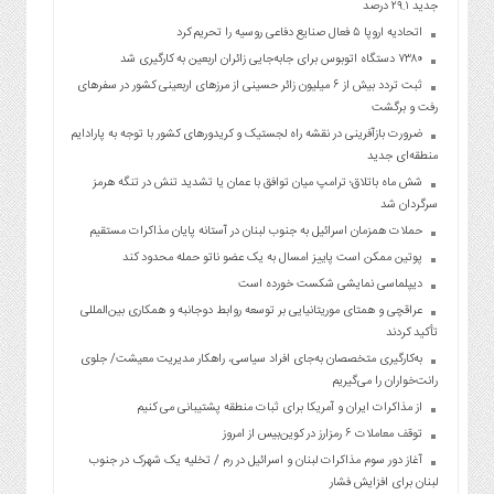
جدید ۲۹.۱ درصد
اتحادیه اروپا ۵ فعال صنایع دفاعی روسیه را تحریم کرد
۷۳۸۰ دستگاه اتوبوس برای جابه‌جایی زائران اربعین به‌ کارگیری شد
ثبت تردد بیش از ۶ میلیون زائر حسینی از مرزهای اربعینی کشور در سفرهای
رفت و برگشت
ضرورت بازآفرینی در نقشه راه لجستیک و کریدورهای کشور با توجه به پارادایم
منطقه‌ای جدید
شش ماه باتلاق؛ ترامپ میان توافق با عمان یا تشدید تنش در تنگه هرمز
سرگردان شد
حملات همزمان اسرائیل به جنوب لبنان در آستانه پایان مذاکرات مستقیم
پوتین ممکن است پاییز امسال به یک عضو ناتو حمله محدود کند
دیپلماسی نمایشی شکست خورده است
عراقچی و همتای موریتانیایی بر توسعه روابط دوجانبه و همکاری بین‌المللی
تأکید کردند
به‌کارگیری متخصصان به‌جای افراد سیاسی، راهکار مدیریت معیشت/ جلوی
رانت‌خواران را می‌گیریم
از مذاکرات ایران و آمریکا برای ثبات منطقه پشتیبانی می کنیم
توقف معاملات ۶ رمزارز در کوین‌بیس از امروز
آغاز دور سوم مذاکرات لبنان و اسرائیل در رم / تخلیه یک شهرک در جنوب
لبنان برای افزایش فشار