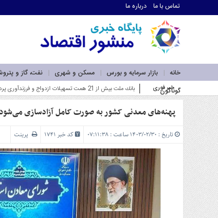
تماس با ما
درباره ما
اطلاعات
تماس
تماس
با
ما
خانه
بازار سرمایه و بورس
مسکن و شهری
نفت، گاز و پترو
درباره
خبر فوری
فاز اول نیروگاه خورشیدی بهبهان فولا_
گوناگون
ما
سرویس
ها
پهنه‌های معدنی کشور به صورت کامل آزادسازی می‌شود
خانه
بازار
تاریخ : ۱۴۰۳/۰۲/۳۰ ساعت : ۰۷:۱۱:۳۸
کد خبر 1741
پرینت
سرمایه
و
بورس
مسکن
و
شهری
نفت،