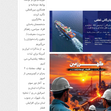
روابط دوجانبه و
همکاری بین‌المللی
تأکید کردند
به‌کارگیری
متخصصان به‌جای
افراد سیاسی، راهکار
مدیریت معیشت/
جلوی رانت‌خواران را
می‌گیریم
از مذاکرات ایران و
آمریکا برای ثبات
منطقه پشتیبانی می
کنیم
توقف معاملات ۶
رمزارز در کوین‌بیس از
امروز
آغاز دور سوم
مذاکرات لبنان و
اسرائیل در رم / تخلیه
یک شهرک در جنوب
لبنان برای افزایش
فشار