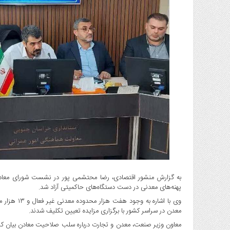
گاز
و
پتروشیمی
صنعت
و
خودرو
استارت
آپ
و
فن
آوری
بانک
،
بیمه
و
ارز
پهنه‌های معدنی در دست دستگاه‌های حاکمیتی آزاد شد.
دیجیتال
معدن در سراسر کشور با برگزاری مزایده تعیین تکلیف شدند.
کشاورزی
و