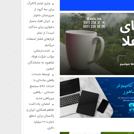
واریز اعتبار کالابرگ
برای سه گروه از
سرپرستان خانوار
ایران طرف بسیار
دشواری برای مذاکره
است/ از تمام
ابزارهای فشار استفاده
می‌کنیم
خدمت‌رسانی
موکب شرکت فولاد
شاهرود به جاماندگان
اربعین
توسعه خدمات
رفاهی جاده‌ای با
احداث ۵۹۸ مجتمع
خدماتی – رفاهی
بین‌راهی جدید
امضای یادداشت
تفاهم همکاری ایران و
پاکستان برای تحقق
تجارت ۱۰ میلیارد
دلاری