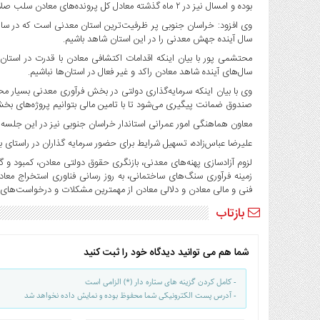
صنایع
بوده و امسال نیز در ۲ ماه گذشته معادل کل پرونده‌های معادن سلب صلاحیت، تعیین تکلیف شده است.
غذایی
وی افزود: خراسان جنوبی پر ظرفیت‌ترین استان معدنی است که در سال‌
سال آینده جهش معدنی را در این استان شاهد باشیم.
سیاسی
و
محتشمی پور با بیان اینکه اقدامات اکتشافی معادن با قدرت در استان
سال‌های آینده شاهد معادن راکد و غیر فعال در استان‌ها نباشیم.
بین
الملل
وی با بیان اینکه سرمایه‌گذاری دولتی در بخش فرآوری معدنی بسیار
صندوق ضمانت پیگیری می‌شود تا با تامین مالی بتوانیم پروژه‌های بخ
نگاه
معاون هماهنگی امور عمرانی استاندار خراسان جنوبی نیز در این جلس
روز
علیرضا عباس‌زاده، تسهیل شرایط برای حضور سرمایه گذاران در راستای ب
گوناگون
لزوم آزادسازی پهنه‌های معدنی، بازنگری حقوق دولتی معادن، کمبود و
زمینه فرآوری سنگ‌های ساختمانی، به روز رسانی فناوری استخراج معاد
فنی و مالی معادن و دلالی معادن از مهمترین مشکلات و درخواست‌ها
بازتاب
شما هم می توانید دیدگاه خود را ثبت کنید
- کامل کردن گزینه های ستاره دار (*) الزامی است
- آدرس پست الکترونیکی شما محفوظ بوده و نمایش داده نخواهد شد