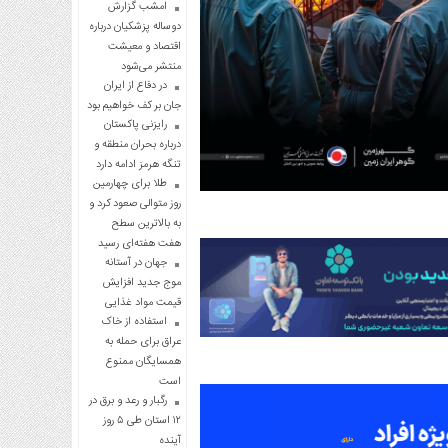
امشب گزارش
دوساله پزشکیان درباره
اقتصاد و معیشت
منتشر می‌شود
در دفاع از ایران
جان بر کف خواهیم بود
رایزنی پاکستان
درباره بحران منطقه و
تنگه هرمز ادامه دارد
طلا برای چهارمین
روز متوالی صعود کرد و
به بالاترین سطح
هفت هفته‌ای رسید
جهان در آستانه
موج جدید افزایش
قیمت مواد غذایی
استفاده از خاک
عراق برای حمله به
همسایگان ممنوع
است
رگبار و رعد و برق در
۱۲ استان طی ۵ روز
آینده