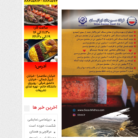
آخرین خبر ها
دیپلماسی نمایشی
شکست خورده است
عراقچی و همتای
موریتانیایی بر توسعه