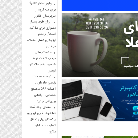
واریز اعتبار کالابرگ
برای سه گروه از
سرپرستان خانوار
ایران طرف بسیار
دشواری برای مذاکره
است/ از تمام
ابزارهای فشار استفاده
می‌کنیم
خدمت‌رسانی
موکب شرکت فولاد
شاهرود به جاماندگان
اربعین
توسعه خدمات
رفاهی جاده‌ای با
احداث ۵۹۸ مجتمع
خدماتی – رفاهی
بین‌راهی جدید
امضای یادداشت
تفاهم همکاری ایران و
پاکستان برای تحقق
تجارت ۱۰ میلیارد
دلاری