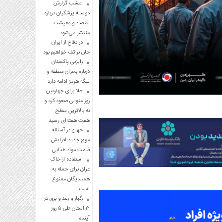
امشب گزارش
دوساله پزشکیان درباره
اقتصاد و معیشت
منتشر می‌شود
در دفاع از ایران
جان بر کف خواهیم بود
رایزنی پاکستان
درباره بحران منطقه و
تنگه هرمز ادامه دارد
طلا برای چهارمین
روز متوالی صعود کرد و
به بالاترین سطح
هفت هفته‌ای رسید
جهان در آستانه
موج جدید افزایش
قیمت مواد غذایی
استفاده از خاک
عراق برای حمله به
همسایگان ممنوع
است
رگبار و رعد و برق در
۱۲ استان طی ۵ روز
آینده