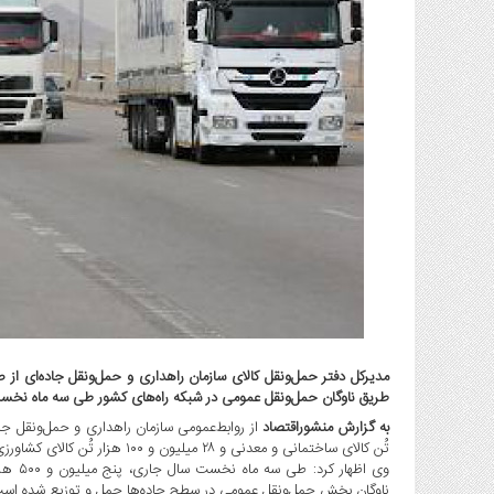
گاز
و
پتروشیمی
صنعت
و
خودرو
استارت
آپ
و
فن
آوری
بانک
،
بیمه
و
ارز
طریق ناوگان حمل‌ونقل عمومی در شبکه راه‌های کشور طی سه ماه نخس
دیجیتال
به گزارش منشوراقتصاد
تُن کالای ساختمانی و معدنی و ۲۸ میلیون و ۱۰۰ هزار تُن کالای کشاورزی، دامی و غذایی در سطح راه‌ها جابه‌جا شده است.
کشاورزی
وی اظه
و
ناوگان بخش حمل‌ونقل عمومی در سطح جاده‌ها حمل و توزیع شده است