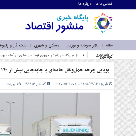
تماس با ما
درباره ما
اطلاعات
تماس
تماس
با
ما
خانه
بازار سرمایه و بورس
مسکن و شهری
نفت، گاز و پترو
درباره
خبر فوری
کسب سودهای با_
گوناگون
ما
سرویس
ها
پویایی چرخه حمل‌ونقل جاده‌ای با جابه‌جایی بیش از ۱۴۰ میلیون تُن کالا در بهار ۱۴۰۵
خانه
بازار
تاریخ : ۱۴۰۵/۰۴/۱۶ ساعت : ۰۰:۲۷:۵۲
کد خبر 48416
پرینت
سرمایه
و
بورس
مسکن
و
شهری
نفت،