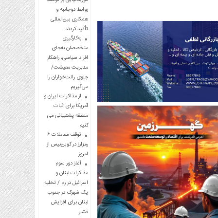
روابط دوجانبه و
همکاری بین‌المللی
تأکید کردند
به‌کارگیری
متخصصان به‌جای
افراد سیاسی، راهکار
مدیریت معیشت/
جلوی رانت‌خواران را
می‌گیریم
از مذاکرات ایران و
آمریکا برای ثبات
منطقه پشتیبانی می
کنیم
توقف معاملات ۶
رمزارز در کوین‌بیس از
امروز
آغاز دور سوم
مذاکرات لبنان و
اسرائیل در رم / تخلیه
یک شهرک در جنوب
لبنان برای افزایش
فشار