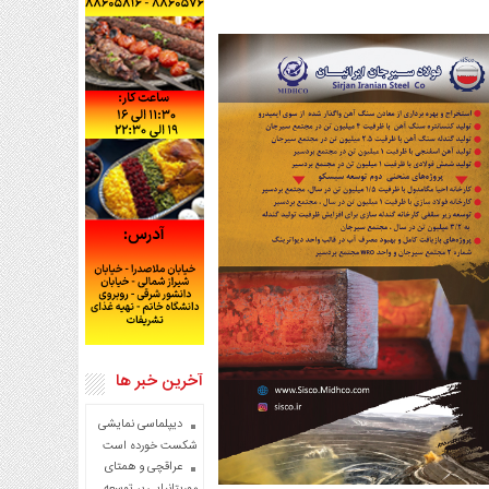
آخرین خبر ها
دیپلماسی نمایشی
شکست خورده است
عراقچی و همتای
موریتانیایی بر توسعه