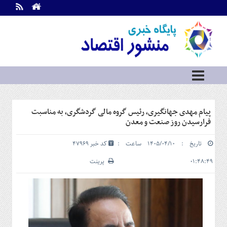
اطلاعات
تماس
تماس
با
ما
درباره
ما
سرویس
پیام مهدی جهانگیری، رئیس گروه مالی گردشگری، به مناسبت
ها
خانه
فرارسیدن روز صنعت و معدن
بازار
تاریخ : ۱۴۰۵/۰۴/۱۰ ساعت :
کد خبر 47969
سرمایه
و
۰۱:۴۸:۴۹
پرینت
بورس
مسکن
و
شهری
نفت،