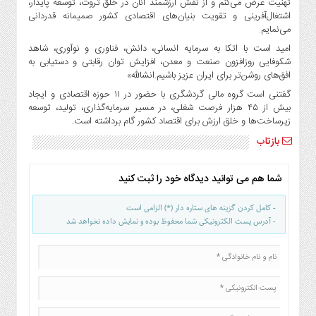
تهنیت عرض می‌کنم و از نقش ارزشمند آنان در خلق ثروت، توسعه پایدار،
صنایع
اشتغال‌آفرینی و تقویت بنیان‌های اقتصادی کشور صمیمانه قدردانی
غذایی
می‌نمایم.
سیاسی
امید است با اتکا به سرمایه انسانی، دانش، فناوری و نوآوری، شاهد
و
شکوفایی روزافزون صنعت و معدن، افزایش توان رقابتی و دستیابی به
بین
افق‌های روشن‌تر برای ایران عزیز باشیم.انشالله»
الملل
گفتنی است گروه مالی گردشگری با حضور در ۱۱ حوزه اقتصادی و ایجاد
بیش از ۴۵ هزار فرصت شغلی، در مسیر سرمایه‌گذاری، تولید، توسعه
نگاه
زیرساخت‌ها و خلق ارزش برای اقتصاد کشور گام برداشته است.
روز
بازتاب
گوناگون
شما هم می توانید دیدگاه خود را ثبت کنید
- کامل کردن گزینه های ستاره دار (*) الزامی است
- آدرس پست الکترونیکی شما محفوظ بوده و نمایش داده نخواهد شد