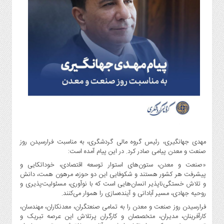
گاز
و
پتروشیمی
صنعت
و
خودرو
استارت
آپ
و
فن
آوری
بانک
مهدی جهانگیری، رئیس گروه مالی گردشگری، به مناسبت فرارسیدن روز
،
صنعت و معدن پیامی صادر کرد. در این پیام آمده است:
بیمه
«صنعت و معدن، ستون‌های استوار توسعه اقتصادی، خوداتکایی و
و
پیشرفت هر کشور هستند و شکوفایی این دو حوزه، مرهون همت، دانش
ارز
و تلاش خستگی‌ناپذیر انسان‌هایی است که با نوآوری، مسئولیت‌پذیری و
دیجیتال
روحیه جهادی، مسیر آبادانی و آینده‌سازی را هموار می‌کنند.
کشاورزی
فرارسیدن روز صنعت و معدن را به تمامی صنعتگران، معدنکاران، مهندسان،
کارآفرینان، مدیران، متخصصان و کارگران پرتلاش این عرصه تبریک و
و