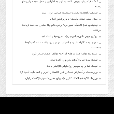
کمک ۱.۴ میلیارد یورویی اتحادیه اروپا به اوکراین از محل سود دارایی های
روسیه
فلسطین اولویت نخست سیاست خارجی ایران است
دیدار سفیر جدید پاکستان با وزیر کشور ایران
زمانبندی شارژ کالابرگ تغییر کرد/ برخی خانوارها اعتبار را ماه بعد دریافت
می‌کنند
پوتین اولین قانون جامع رمزارزها در روسیه را امضا کرد
دور جدید مذاکرات لبنان و اسرائیل در رم پایان یافت؛ ادامه گفتوگوها
پنجشنبه
امیدواریم توقف حملات علیه ایران به توافقی شفاف منجر شود
قیمت نفت پس از کاهش دو روزه، ثابت ماند
قیمت طلا برای سومین روز متوالی افزایش یافت
وزیر صمت بر گسترش همکاری‌های اقتصادی تهران و اسلام‌آباد تأکید کرد
وزیر راه تاکید کرد:اتخاذ تدابیر لازم برای مدیریت موج بازگشت زائران