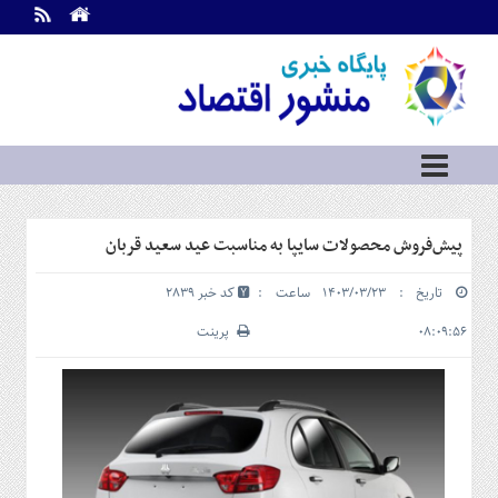
اطلاعات
تماس
تماس
با
ما
درباره
ما
سرویس
پیش‌فروش محصولات سایپا به مناسبت عید سعید قربان
ها
خانه
تاریخ : ۱۴۰۳/۰۳/۲۳ ساعت :
کد خبر 2839
بازار
سرمایه
۰۸:۰۹:۵۶
پرینت
و
بورس
مسکن
و
شهری
نفت،