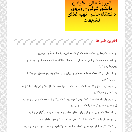
آخرین خبر ها
خدمت‌رسانی موکب شرکت فولاد شاهرود به جاماندگان اربعین
توسعه خدمات رفاهی جاده‌ای با احداث ۵۹۸ مجتمع خدماتی – رفاهی
بین‌راهی جدید
امضای یادداشت تفاهم همکاری ایران و پاکستان برای تحقق تجارت ۱۰
میلیارد دلاری
مهمانی ۱۲ هزار نفری بانک صادرات ایران/ حمایت از اقشار کم‌درآمد با توزیع
بسته‌های معیشتی
در چهار ماه نخست ۱۴۰۵ رقم خورد؛ پرداخت بیش از ۸ همت وام ازدواج به
زوج‌های جوان توسط بانک ملی ایران
امتحانات نهایی معوق چهار استان جنوبی ۱۷ و ۲۰ مرداد برگزار می شود
بورس تهران با ثبت سقف تاریخی جدید به کار خود پایان داد
کمک ۱.۴ میلیارد یورویی اتحادیه اروپا به اوکراین از محل سود دارایی های