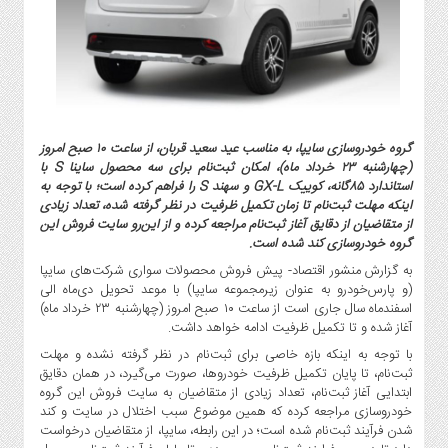
گاز
و
پتروشیمی
صنعت
و
خودرو
گروه خودروسازی سایپا، به مناسب عید سعید قربان، از ساعت ۱۰ صبح امروز
استارت
(چهارشنبه ۲۳ خرداد ماه)، امکان ثبت‌نام برای سه محصول ساینا S با
آپ
استاندارد ۸۵گانه،‌ کوییک GX-L و سهند S را فراهم کرده است؛ با توجه به
و
اینکه مهلت ثبت‌نام تا زمان تکمیل ظرفیت در نظر گرفته شده، تعداد زیادی
فن
از متقاضیان از دقایق آغاز ثبت‌نام مراجعه کرده و از این‌رو سایت فروش این
آوری
گروه خودروسازی کند شده است.
به گزارش منشور اقتصاد- پیش فروش محصولات سواری شرکت‌های سایپا
بانک
(و پارس‌خودرو به عنوان زیرمجموعه سایپا) با موعد تحویل دی‌ماه الی
،
اسفندماه سال جاری است از ساعت ۱۰ صبح امروز (چهارشنبه ۲۳ خرداد ماه)
بیمه
آغاز شده و تا تکمیل ظرفیت ادامه خواهد داشت.
و
با توجه به اینکه بازه‌ خاصی برای ثبت‌نام در نظر گرفته نشده و مهلت
ارز
ثبت‌نام، تا پایان تکمیل ظرفیت خودروها، صورت می‌گیرد، در همان دقایق
دیجیتال
ابتدایی آغاز ثبت‌نام، تعداد زیادی از متقاضیان به سایت فروش این گروه
کشاورزی
خودروسازی مراجعه کرده که همین موضوع سبب اختلال در سایت و کند
شدن فرآیند ثبت‌نام شده است؛ در این رابطه، سایپا، از متقاضیان درخواست
و