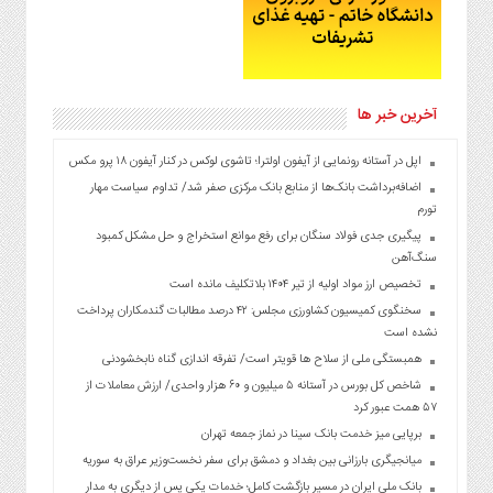
آخرین خبر ها
اپل در آستانه رونمایی از آیفون اولترا؛ تاشوی لوکس در کنار آیفون ۱۸ پرو مکس
اضافه‌برداشت بانک‌ها از منابع بانک مرکزی صفر شد/ تداوم سیاست مهار
تورم
پیگیری جدی فولاد سنگان برای رفع موانع استخراج و حل مشکل کمبود
سنگ‌آهن
تخصیص ارز مواد اولیه از تیر ۱۴۰۴ بلاتکلیف مانده است
سخنگوی کمیسیون کشاورزی مجلس: ۴۲ درصد مطالبات گندمکاران پرداخت
نشده است
همبستگی ملی از سلاح ها قویتر است/ تفرقه اندازی گناه نابخشودنی
شاخص کل بورس در آستانه ۵ میلیون و ۶۰ هزار واحدی/ ارزش معاملات از
۵۷ همت عبور کرد
برپایی میز خدمت بانک سینا در نماز جمعه تهران
میانجیگری بارزانی بین بغداد و دمشق برای سفر نخست‌وزیر عراق به سوریه
بانک ملی ایران در مسیر بازگشت کامل؛ خدمات یکی پس از دیگری به مدار