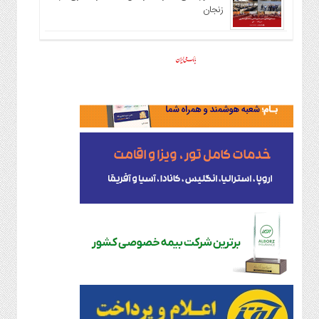
زنجان