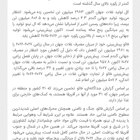
کمتر از رکورد بالای سال گذشته است.
کل تولید غلات جهان اکنون ۲۹۸۳ میلیون تن تخمین زده می‌شود. انتظار
می‌رود تولید جهانی گندم ۴.۳ درصد کاهش یابد و به ۸۰۶.۵ میلیون تن
برسد، زیرا داده‌های رسمی اخیر از استرالیا نشان می‌دهد که ال نینو تولید را
به زیر میانگین پنج ساله رسانده است. اکنون پیش‌بینی می‌شود تولید
جهانی برنج ۱.۸ درصد از بالاترین رکورد خود در ۲۰۲۶-۲۰۲۵ کاهش یابد.
فائو پیش‌بینی خود از میزان مصرف غلات جهان در سال زراعی ۲۰۲۷-۲۰۲۶ را
به ۲۹۶۱ میلیون تن کاهش داد، که دلیل آن کاهش مورد انتظار در مصرف
جهانی گندم است. پیش‌بینی فائو از ذخایر غلات جهان در پایان فصل زراعی
۲۰۲۷ اکنون ۹۵۷.۸ میلیون تن است و نسبت ذخایر به مصرف غلات جهان
در سال زراعی ۲۰۲۷ را تا حد زیادی بدون تغییر و ۳۲ درصد باقی می‌گذارد.
پیش‌بینی فائو از تجارت جهانی غلات در سال زراعی ۲۰۲۷-۲۰۲۶ با تغییر
اندکی، ۵۰۷.۶ میلیون تن اعلام شد.
بر اساس گزارش جداگانه‌ای، فائو تخمین می‌زند که ۴۱ کشور و منطقه در
سراسر جهان، که ۳۱ مورد از آنها در آفریقا هستند، به کمک‌های خارجی برای
غذا نیاز دارند.
بر اساس گزارش فائو، جنگ و ناامنی همچنان محرک‌های اصلی شدیدترین
سطوح ناامنی غذایی حاد هستند. علاوه بر این، شرایط آب وهوایی مرتبط
با پدیده ال نینو، همراه با قیمت بالای مواد خام، چشم‌انداز تولید کشاورزی
را در شرق و غرب آفریقا محدود می‌کند. در همین حال، در شمال و جنوب
آفریقا که برداشت اصلی در حال حاضر کامل شده است، پیش‌بینی می‌شود
که تولید غلات در سال ۲۰۲۶ بالاتر از میانگین پنج ساله خود باشد و در برخی