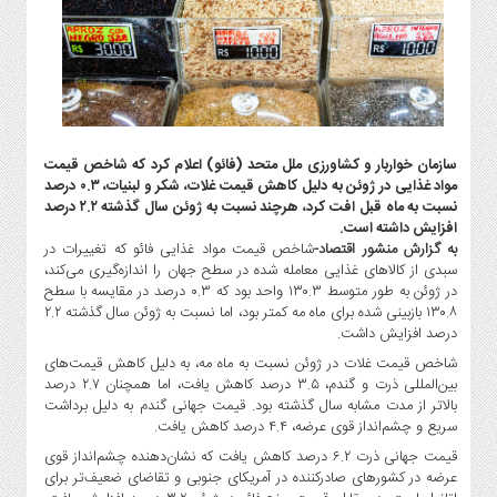
گاز
و
پتروشیمی
صنعت
و
خودرو
سازمان خواربار و کشاورزی ملل متحد (فائو) اعلام کرد که شاخص قیمت
استارت
مواد غذایی در ژوئن به دلیل کاهش قیمت غلات، شکر و لبنیات، ۰.۳ درصد
آپ
نسبت به ماه قبل افت کرد، هرچند نسبت به ژوئن سال گذشته ۲.۲ درصد
و
افزایش داشته است.
فن
به گزارش منشور اقتصاد-
شاخص قیمت مواد غذایی فائو که تغییرات در
آوری
سبدی از کالاهای غذایی معامله‌ شده در سطح جهان را اندازه‌گیری می‌کند،
در ژوئن به طور متوسط ‌۱۳۰.۳ واحد بود که ۰.۳ درصد در مقایسه با سطح
بانک
۱۳۰.۸ بازبینی شده برای ماه مه کمتر بود، اما نسبت به ژوئن سال گذشته ۲.۲
،
درصد افزایش داشت.
بیمه
شاخص قیمت غلات در ژوئن نسبت به ماه مه، به دلیل کاهش قیمت‌های
و
بین‌المللی ذرت و گندم، ۳.۵ درصد کاهش یافت، اما همچنان ۲.۷ درصد
ارز
بالاتر از مدت مشابه سال گذشته بود. قیمت جهانی گندم به دلیل برداشت
دیجیتال
سریع و چشم‌انداز قوی عرضه، ۴.۴ درصد کاهش یافت.
کشاورزی
قیمت جهانی ذرت ۶.۲ درصد کاهش یافت که نشان‌دهنده چشم‌انداز قوی
عرضه در کشورهای صادرکننده در آمریکای جنوبی و تقاضای ضعیف‌تر برای
و