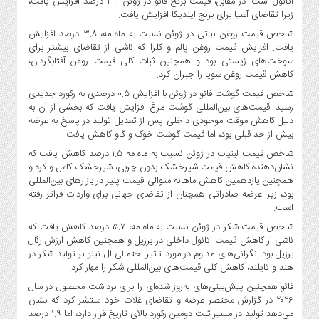
اتانول است. در مقابل، قیمت برنج فائو در ژوئن ۳.۲ درصد افزایش یافت،
صنایع
زیرا تقاضای آسیا برای برنج ایندیکا افزایش یافت.
غذایی
شاخص قیمت روغن نباتی در ژوئن نسبت به ماه مه، ۳.۸ درصد افزایش
سیاسی
یافت. افزایش قیمت روغن پالم و کلزا که ناشی از تقاضای بیشتر برای
و
سوخت‌های زیستی بود و همچنین ثبات کلی قیمت روغن آفتابگردان،
بین
کاهش قیمت روغن سویا را جبران کرد.
الملل
شاخص قیمت گوشت فائو در ژوئن با افزایش ۰.۵ درصدی به رکورد جدیدی
رسید. قیمت‌های بین‌المللی گوشت مرغ افزایش یافت که بخشی از آن به
نگاه
دلیل کاهش موقت موجودی داخلی پس از تعدیل تولید در پاسخ به عرضه
روز
بیش از حد قبلی بود، اما قیمت گوشت خوک و گاو کاهش یافت.
گوناگون
شاخص قیمت لبنیات در ژوئن نسبت به ماه مه ۱.۵ درصد کاهش یافت که
نشان‌دهنده کاهش قیمت شیرخشک بدون چربی، شیرخشک کامل و کره و
همچنین یازدهمین کاهش ماهانه متوالی قیمت پنیر در بازارهای بین‌المللی
بود، زیرا عرضه صادراتی همچنان از تقاضای جهانی برای واردات فراتر رفته
است.
شاخص قیمت شکر در ژوئن نسبت به ماه مه، ۵.۷ درصد کاهش یافت که
ناشی از کاهش قیمت اتانول داخلی در برزیل و همچنین کاهش ارزش رئال
برزیل بود. نگرانی‌های مداوم در مورد تاثیر احتمالی ال نینو بر تولید شکر در
هند و تایلند، کاهش کلی قیمت‌های بین‌المللی شکر را مهار کرد.
فائو همچنین پیش‌بینی‌های به‌روز شده‌ای را برای برداشت محصول در سال
۲۰۲۶ در گزارش مختصر عرضه و تقاضای غلات خود منتشر کرد که نشان
می‌دهد تولید در مسیر ثبت دومین رکورد بالای تاریخ قرار دارد، اما ۱.۹ درصد