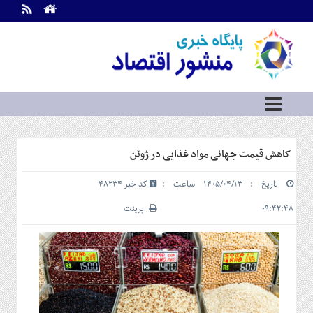
اطلاعات
تماس
تماس
با
ما
درباره
ما
سرویس
کاهش قیمت جهانی مواد غذایی در ژوئن
ها
خانه
تاریخ : ۱۴۰۵/۰۴/۱۳ ساعت :
کد خبر 48234
بازار
سرمایه
۰۹:۴۲:۴۸
پرینت
و
بورس
مسکن
و
شهری
نفت،