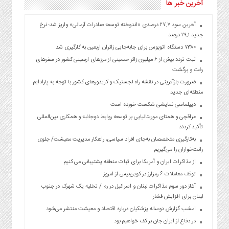
آخرین خبر ها
آخرین سود ۲۷.۷ درصدی «اندوخته توسعه صادرات آرمانی» واریز شد؛ نرخ
جدید ۲۹.۱ درصد
۷۳۸۰ دستگاه اتوبوس برای جابه‌جایی زائران اربعین به‌ کارگیری شد
ثبت تردد بیش از ۶ میلیون زائر حسینی از مرزهای اربعینی کشور در سفرهای
رفت و برگشت
ضرورت بازآفرینی در نقشه راه لجستیک و کریدورهای کشور با توجه به پارادایم
منطقه‌ای جدید
دیپلماسی نمایشی شکست خورده است
عراقچی و همتای موریتانیایی بر توسعه روابط دوجانبه و همکاری بین‌المللی
تأکید کردند
به‌کارگیری متخصصان به‌جای افراد سیاسی، راهکار مدیریت معیشت/ جلوی
رانت‌خواران را می‌گیریم
از مذاکرات ایران و آمریکا برای ثبات منطقه پشتیبانی می کنیم
توقف معاملات ۶ رمزارز در کوین‌بیس از امروز
آغاز دور سوم مذاکرات لبنان و اسرائیل در رم / تخلیه یک شهرک در جنوب
لبنان برای افزایش فشار
امشب گزارش دوساله پزشکیان درباره اقتصاد و معیشت منتشر می‌شود
در دفاع از ایران جان بر کف خواهیم بود