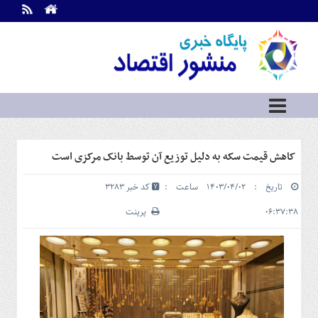
اطلاعات
تماس
تماس
با
ما
درباره
ما
سرویس
کاهش قیمت سکه به دلیل توزیع آن توسط بانک مرکزی است
ها
خانه
تاریخ : ۱۴۰۳/۰۴/۰۲ ساعت :
کد خبر 3283
بازار
سرمایه
۰۶:۳۷:۳۸
پرینت
و
بورس
مسکن
و
شهری
نفت،