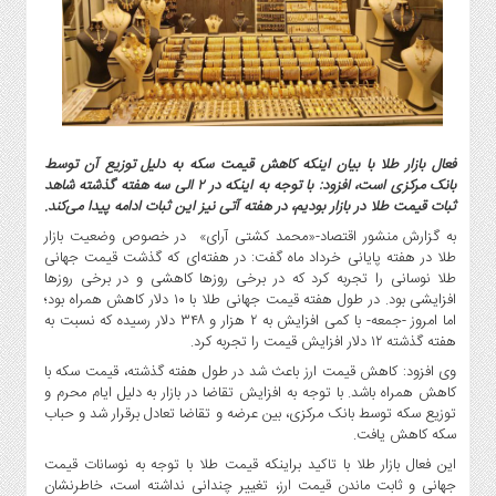
گاز
و
پتروشیمی
صنعت
و
خودرو
فعال بازار طلا با بیان اینکه کاهش قیمت سکه به دلیل توزیع آن توسط
استارت
بانک مرکزی است، افزود: با توجه به اینکه در ۲ الی سه هفته گذشته شاهد
آپ
ثبات قیمت طلا در بازار بودیم، در هفته آتی نیز این ثبات ادامه پیدا می‌کند.
و
به گزارش منشور اقتصاد-«محمد کشتی آرای» در خصوص وضعیت بازار
فن
طلا در هفته پایانی خرداد ماه گفت: در هفته‌ای که گذشت قیمت جهانی
آوری
طلا نوسانی را تجربه کرد که در برخی روزها کاهشی و در برخی روزها
افزایشی بود. در طول هفته قیمت جهانی طلا با ۱۰ دلار کاهش همراه بود؛
بانک
اما امروز -جمعه- با کمی افزایش به ۲ هزار و ۳۴۸ دلار رسیده که نسبت به
،
هفته گذشته ۱۲ دلار افزایش قیمت را تجربه کرد.
بیمه
وی افزود: کاهش قیمت ارز باعث شد در طول هفته گذشته، قیمت سکه با
و
کاهش همراه باشد. با توجه به افزایش تقاضا در بازار به دلیل ایام محرم و
ارز
توزیع سکه توسط بانک مرکزی، بین عرضه و تقاضا تعادل برقرار شد و حباب
دیجیتال
سکه کاهش یافت.
کشاورزی
این فعال بازار طلا با تاکید براینکه قیمت طلا با توجه به نوسانات قیمت
و
جهانی و ثابت ماندن قیمت ارز، تغییر چندانی نداشته است، خاطرنشان