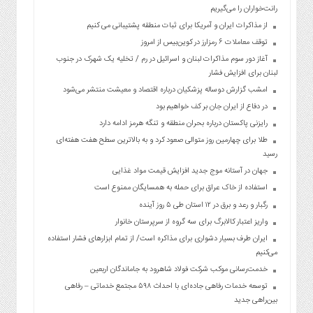
رانت‌خواران را می‌گیریم
از مذاکرات ایران و آمریکا برای ثبات منطقه پشتیبانی می کنیم
توقف معاملات ۶ رمزارز در کوین‌بیس از امروز
آغاز دور سوم مذاکرات لبنان و اسرائیل در رم / تخلیه یک شهرک در جنوب
لبنان برای افزایش فشار
امشب گزارش دوساله پزشکیان درباره اقتصاد و معیشت منتشر می‌شود
در دفاع از ایران جان بر کف خواهیم بود
رایزنی پاکستان درباره بحران منطقه و تنگه هرمز ادامه دارد
طلا برای چهارمین روز متوالی صعود کرد و به بالاترین سطح هفت هفته‌ای
رسید
جهان در آستانه موج جدید افزایش قیمت مواد غذایی
استفاده از خاک عراق برای حمله به همسایگان ممنوع است
رگبار و رعد و برق در ۱۲ استان طی ۵ روز آینده
واریز اعتبار کالابرگ برای سه گروه از سرپرستان خانوار
ایران طرف بسیار دشواری برای مذاکره است/ از تمام ابزارهای فشار استفاده
می‌کنیم
خدمت‌رسانی موکب شرکت فولاد شاهرود به جاماندگان اربعین
توسعه خدمات رفاهی جاده‌ای با احداث ۵۹۸ مجتمع خدماتی – رفاهی
بین‌راهی جدید