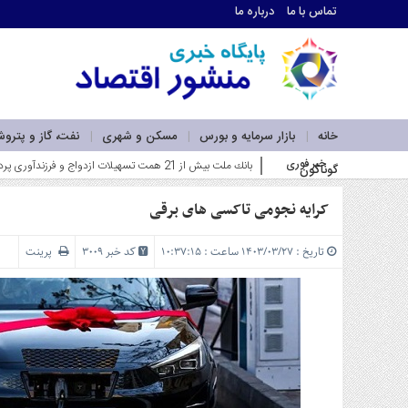
تماس با ما
درباره ما
اطلاعات
تماس
تماس
با
ما
خانه
بازار سرمایه و بورس
مسکن و شهری
نفت، گاز و پترو
درباره
خبر فوری
فاز اول نیروگاه خورشیدی به_
گوناگون
ما
سرویس
ها
کرایه نجومی تاکسی های برقی
خانه
بازار
تاریخ : ۱۴۰۳/۰۳/۲۷ ساعت : ۱۰:۳۷:۱۵
کد خبر 3009
پرینت
سرمایه
و
بورس
مسکن
و
شهری
نفت،