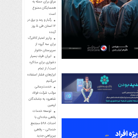
عراق برای حمله به
همسایگان ممنوع
است
رگبار و رعد و برق در
۱۲ استان طی ۵ روز
آینده
واریز اعتبار کالابرگ
برای سه گروه از
سرپرستان خانوار
ایران طرف بسیار
دشواری برای مذاکره
است/ از تمام
ابزارهای فشار استفاده
می‌کنیم
خدمت‌رسانی
موکب شرکت فولاد
شاهرود به جاماندگان
اربعین
توسعه خدمات
رفاهی جاده‌ای با
احداث ۵۹۸ مجتمع
خدماتی – رفاهی
بین‌راهی جدید