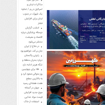
مذاکرات لبنان و
اسرائیل در رم / تخلیه
یک شهرک در جنوب
لبنان برای افزایش
فشار
امشب گزارش
دوساله پزشکیان درباره
اقتصاد و معیشت
منتشر می‌شود
در دفاع از ایران
جان بر کف خواهیم بود
رایزنی پاکستان
درباره بحران منطقه و
تنگه هرمز ادامه دارد
طلا برای چهارمین
روز متوالی صعود کرد و
به بالاترین سطح
هفت هفته‌ای رسید
جهان در آستانه
موج جدید افزایش
قیمت مواد غذایی
استفاده از خاک