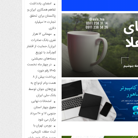
امضای یادداشت
تفاهم همکاری ایران و
پاکستان برای تحقق
تجارت ۱۰ میلیارد
دلاری
مهمانی ۱۲ هزار
نفری بانک صادرات
ایران/ حمایت از اقشار
کم‌درآمد با توزیع
بسته‌های معیشتی
در چهار ماه نخست
۱۴۰۵ رقم خورد؛
پرداخت بیش از ۸
همت وام ازدواج به
زوج‌های جوان توسط
بانک ملی ایران
امتحانات نهایی
معوق چهار استان
جنوبی ۱۷ و ۲۰ مرداد
برگزار می شود
بورس تهران با
ثبت سقف تاریخی