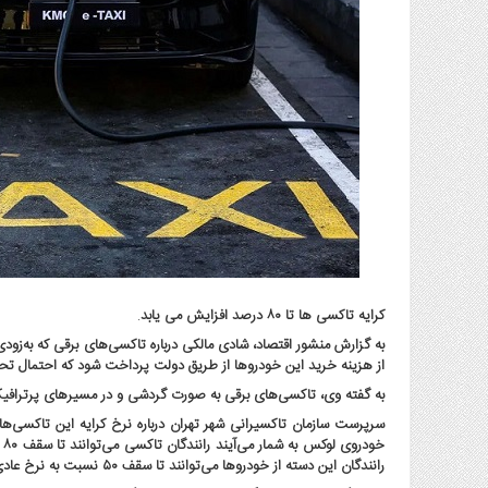
گاز
و
پتروشیمی
صنعت
و
خودرو
استارت
آپ
و
فن
آوری
بانک
کرایه تاکسی ها تا ۸۰ درصد افزایش می یابد
.
،
بیمه
به گزارش منشور اقتصاد، شادی مالکی درباره تاکسی‌های برقی که به‌زودی
از هزینه خرید این خودروها از طریق دولت پرداخت شود که احتمال ت
و
ارز
به گفته وی، تاکسی‌های برقی به صورت گردشی و در مسیرهای پرترافیک
دیجیتال
سرپرست سازمان تاکسیرانی شهر تهران درباره نرخ کرایه این تاکسی‌ها
خو
کشاورزی
رانندگان این دسته از خودروها می‌توانند تا سقف ۵۰ نسبت به نرخ عادی کرایه یک مسیر، افزایش کرایه داشته باشند.
و