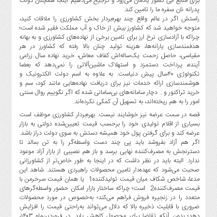
برای منابع آبی کشور یادمان می‌رود و ترجیح می‌‌‌دهیم اینجا همچنان دولت
پدرانه نان سفره ما را تامین کند.
راستش اگر در عالم واقع چند بهره‌بردار بخش کشاورزی را ملاقات کنید،
متوجه خواهید شد که کشاورز بیش از خاک و آب مملکت فقیر شده است؛
چراکه با آزاد‌سازی نرخ ارز برای تامین برخی از نهاده‌‌‌های کشاورزی و به بهانه
هدفمندسازی یارانه‌‌‌ها، هزینه تولید چنان بالا رفته که کشاورز در هر
مقیاسی، حاصل زحمت یک‌ساله‌اش کفاف معاش، خرید نهاده سال زراعی
آینده، پرداخت دستمزد و استهلاک ماشین‌‌‌آلاتی را نمی‌دهد که بعضا
تکنولوژی ۴۰سال پیش دنیاست. به علاوه به اسم دولت الکترونیک و
هوشمند‌سازی ارائه خدمات نیز برای دریافت نهاده‌هایی مانند کود، سم و
خرید تراکتور و… دچار سامانه‌‌‌های بی‌سامانی شده که اگر نگوییم روال سنتی
امور را به هم ریخته‌اند، به تسهیل آن کمکی نکرده‌اند.
قصه در سمت عرضه نیز خوشایند نیست. بهره‌‌‌بردار کشاورزی موظف است
بسیاری از اقلام تولیدی خود را برحسب قیمت تعیین‌شده دولتی به بازار
عرضه کند و برای گرفتن پول خود همیشه دستش به سوی دولت دراز باشد.
اگر هم آزاد بفروشد باید پی چند دست واسطه‌گر را به تن بمالد تا
دسترنجش به مصرف‌کننده نهایی برسد و باز هم نصیبی از بازار آزاد موعود
ندارد. البته باید در نظر داشت که در اینجا به طور خاص‌‌‌تر از کشاورزانی
صحبت می‌شود که عهده‌دار تامین محصولات راهبردی هستند. شاهد این
مدعا، شاخص شکاف میان قیمت تولیدکننده
1
یا همان قیمت سرخرمن با
قیمت مصرف‌کننده
2
است؛ چراکه ساختار بازار امکان حضور واسطه‌‌‌گرهای
متعدد را در زنجیره فروش فراهم می‌کند؛ به‌خصوص در مورد محصولات
ضروری با قابلیت ذخیره بالا که دلال می‌‌‌تواند به‌راحتی قیمت را افزایش
دهد؛ بدون آنکه تقاضا برای محصول کاهش یابد. در فروردین‌ماه ۱۴۰۳،