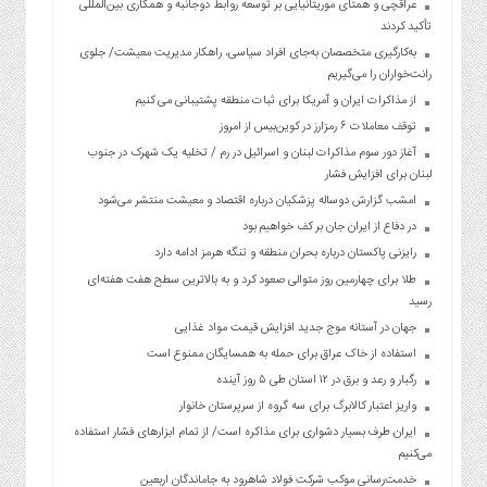
عراقچی و همتای موریتانیایی بر توسعه روابط دوجانبه و همکاری بین‌المللی
تأکید کردند
به‌کارگیری متخصصان به‌جای افراد سیاسی، راهکار مدیریت معیشت/ جلوی
رانت‌خواران را می‌گیریم
از مذاکرات ایران و آمریکا برای ثبات منطقه پشتیبانی می کنیم
توقف معاملات ۶ رمزارز در کوین‌بیس از امروز
آغاز دور سوم مذاکرات لبنان و اسرائیل در رم / تخلیه یک شهرک در جنوب
لبنان برای افزایش فشار
امشب گزارش دوساله پزشکیان درباره اقتصاد و معیشت منتشر می‌شود
در دفاع از ایران جان بر کف خواهیم بود
رایزنی پاکستان درباره بحران منطقه و تنگه هرمز ادامه دارد
طلا برای چهارمین روز متوالی صعود کرد و به بالاترین سطح هفت هفته‌ای
رسید
جهان در آستانه موج جدید افزایش قیمت مواد غذایی
استفاده از خاک عراق برای حمله به همسایگان ممنوع است
رگبار و رعد و برق در ۱۲ استان طی ۵ روز آینده
واریز اعتبار کالابرگ برای سه گروه از سرپرستان خانوار
ایران طرف بسیار دشواری برای مذاکره است/ از تمام ابزارهای فشار استفاده
می‌کنیم
خدمت‌رسانی موکب شرکت فولاد شاهرود به جاماندگان اربعین