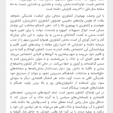
شاخص قیمت تولیدکننده بخش زراعت و باغداری و دامداری نسبت به ماه
مشابه سال قبل ۳۱.۱‌درصد افزایش داشته است.
با این وصف، بهره‌‌‌بردار کشاورزی مجالی برای انباشت نقدینگی نخواهد
یافت که هوس واژه‌‌‌های دلفریبی همچون کشاورزی دانش‌بنیان، کشاورزی
هوشمند و کشاورزی با بهره‌وری بالا را کند. ذهن کنجکاو مخاطب این نوشتار
ممکن است انواع تسهیلات کم‌بهره و بلندمدت دولت را برای تغییر شیوه
کشت سنتی به کشت گلخانه‌‌‌ای و مدرن به یاد بیاورد. با این حال، چنان‌که
آمار و اخبار گویای آن است، بخش کشاورزی همواره کمترین سهم را از جذب
سرمایه داشته و اعتباراتی که اخیرا برای مقابله با پیامد‌‌‌های تغییر اقلیم و
ورشکستگی آبی اختصاص یافته، کمتر به دست کشاورز کهنه‌کار و آشنا به مرز
و اقلیم خود می‌رسد و سهم بیشتری به گروه‌‌‌ها و افرادی اختصاص می‌‌‌یابد
که هنوز الفبای آب و خاک را نمی‌شناسند و با عنوان دانش‌بنیان قدم به
مسیر گذاشته‌اند و آزمون و خطا می‌کنند. در حالی که اگر کشاورز به‌اصطلاح
سنتی و ناآشنا به دانش روز، دچار دست‌انداز بخش‌‌‌نامه‌‌‌ها و سامانه‌‌‌های
خلق‌الساعه و مداخلات نابه‌‌‌هنگام مدیریتی نشود و بتواند از دسترنج خود
نقدینگی کافی به دست آورد، مانند هر کنشگر اقتصادی دیگر به سودای
سود، برای استفاده از تکنولوژی‌‌‌های روز و بالا بردن تولید همگام با
هشدارهای طبیعت پیشگام است.
در این اوضاع، کشاورز مجبور است تمام کمبودهای مدیریتی، ضعف‌‌‌های
اقتصادی و نابسامانی‌‌‌های سیاسی را به گرده خاک و آب جبران کند تا
حداقل برای سال زراعی آینده معطل نماند و کسب‌وکارش بقا داشته باشد.
کشاورز با آب ورشکسته و خاک فقیر هم می‌‌‌تواند به هر ترفندی نان خود را
درآورد و سفره مردم را پر کند؛ اما وقتی خودش به خاطر بازار آشفته و