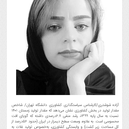
گاز
و
پتروشیمی
صنعت
و
خودرو
استارت
آپ
و
فن
آوری
بانک
،
بیمه
و
ارز
آزاده شوشتری/کارشناس سیاستگذاری کشاورزی دانشگاه تهران/
شاخص
دیجیتال
مقدار تولید در بخش کشاورزی نشان می‌دهد که مقدار تولید زمستان ۱۴۰۱
نسبت به سال پایه ۱۳۹۹، رشد منفی ۶.۸درصدی داشته که گویای افت
کشاورزی
محسوسی است. به علاوه، وسعت سطح دیمزار در ایران (حدود ۵۶‌درصد از
و
کل مساحت زیر کشت) و وابستگی کشاورزی، به‌خصوص تولید غلات به