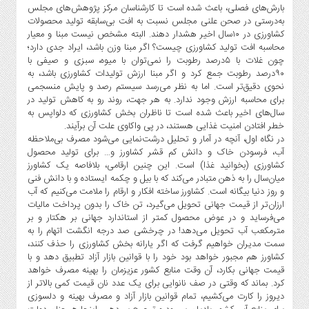
صنایع
بارش‌‌‌های فصلی، باعث شده است تا کارشناسان مرکز پژوهش‌‌‌های مجلس
غذایی
به‌درستی در صحن علنی مجلس نسبت به افت بی‌سابقه تولید محصولات
کشاورزی در ۱۰سال اخیر هشدار دهند. البته مشخص نیست مبنا و معیار
سیاسی
محاسبه افت تولید کشاورزی چیست؟ اگر مبنا وزن باشد، ایراد جدی دارد؛
و
چون غلات با ۵درصد رطوبت را نمی‌‌‌توان با میوه، سبزی و صیفی با
بین
۹۰درصد رطوبت جمع کرد و اگر مبنا ارزش تولیدات کشاورزی باشد، به
الملل
نحوی دقیق‌تر است. اما به نظر می‌رسد سیستم رصد و پایش منسجمی
برای محاسبه ارزش وجود ندارد. به هر جهت، روند رو به کاهش تولید در
نگاه
سال‌های اخیر باعث شده است تا ناظران بخش کشاورزی که دلواپس به
روز
خطر افتادن امنیت غذایی هستند، در پی واکاوی علت آن برآیند.
در نگاه اول، آنچه در آمار و تحلیل درشت‌نمایی می‌شود مصرف بی‌ملاحظه
گوناگون
آب، فرسودن خاک و دانش کم قشر کشاورز و… برای تولید محصول
کشاورزی (بخوانید غذا) است. این چنین ارقامی، بلافاصه یک کشاورز
میان‌سال را به ذهن متبادر می‌کند که با بیل و چکمه ایستاده و با دانش فنی
و روز دنیا بیگانه است. کشاورز ساخته افکار و ارقام را ملامت می‌‌‌کنیم که آب
ارزان‌‌‌تر از قیمت جهانی تحویل می‌گیرد، تن خاک را بدون پرداخت مالیات
می‌‌‌فرساید و در عوض محصول کمتر از استاندارد جهانی بر هکتار و بر
مترمکعب آب تحویل می‌دهد! در چرخشی صد درجه انگشت اتهام را به
سمت مدیران خواهیم گرفت که اگر یارانه بخش کشاورزی را حذف کنند،
کشاورز هم مجبور خواهد بود خود را با قوانین بازار آزاد تطبیق دهد و با
قیمت جهانی بکارد، آن وقت منابع کشور عزیزمان را بهینه مصرف خواهد
کرد. بماند که وقتی در صف نانوایی برای یک عدد نان قیمت کمی بالاتر از
دیروز را کارت می‌کشیم، تمام قوانین بازار آزاد و مصرف بهینه و دلسوزی