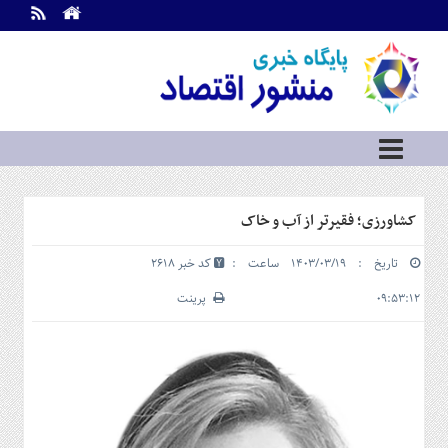
اطلاعات
تماس
تماس
با
ما
درباره
ما
سرویس
کشاورزی؛ فقیر‌تر از آب و خاک
ها
خانه
تاریخ : ۱۴۰۳/۰۳/۱۹ ساعت :
کد خبر 2618
بازار
سرمایه
۰۹:۵۳:۱۲
پرینت
و
بورس
مسکن
و
شهری
نفت،