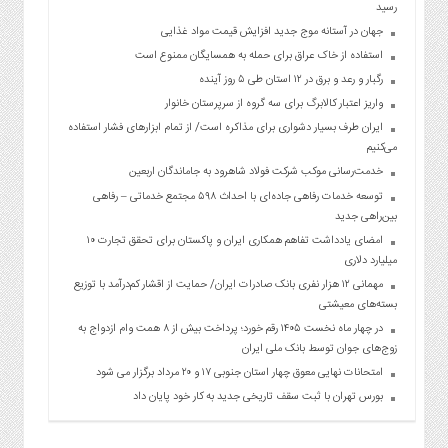
رسید
جهان در آستانه موج جدید افزایش قیمت مواد غذایی
استفاده از خاک عراق برای حمله به همسایگان ممنوع است
رگبار و رعد و برق در ۱۲ استان طی ۵ روز آینده
واریز اعتبار کالابرگ برای سه گروه از سرپرستان خانوار
ایران طرف بسیار دشواری برای مذاکره است/ از تمام ابزارهای فشار استفاده
می‌کنیم
خدمت‌رسانی موکب شرکت فولاد شاهرود به جاماندگان اربعین
توسعه خدمات رفاهی جاده‌ای با احداث ۵۹۸ مجتمع خدماتی – رفاهی
بین‌راهی جدید
امضای یادداشت تفاهم همکاری ایران و پاکستان برای تحقق تجارت ۱۰
میلیارد دلاری
مهمانی ۱۲ هزار نفری بانک صادرات ایران/ حمایت از اقشار کم‌درآمد با توزیع
بسته‌های معیشتی
در چهار ماه نخست ۱۴۰۵ رقم خورد؛ پرداخت بیش از ۸ همت وام ازدواج به
زوج‌های جوان توسط بانک ملی ایران
امتحانات نهایی معوق چهار استان جنوبی ۱۷ و ۲۰ مرداد برگزار می شود
بورس تهران با ثبت سقف تاریخی جدید به کار خود پایان داد