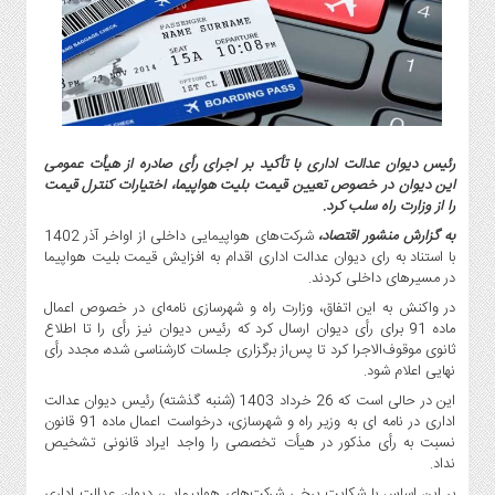
گاز
و
پتروشیمی
صنعت
و
خودرو
رئیس دیوان عدالت اداری با تأکید بر اجرای رأی صادره از هیأت عمومی
استارت
این دیوان در خصوص تعیین قیمت بلیت هواپیما، اختیارات کنترل قیمت
آپ
را از وزارت راه سلب کرد.
و
به گزارش منشور اقتصاد،
شرکت‌های هواپیمایی داخلی از اواخر آذر 1402
فن
با استناد به رای دیوان عدالت اداری اقدام به افزایش قیمت بلیت هواپیما
آوری
در مسیرهای داخلی کردند.
بانک
در واکنش به این اتفاق، وزارت راه و شهرسازی نامه‌ای در خصوص اعمال
،
ماده 91 برای رأی دیوان ارسال کرد که رئیس دیوان نیز رأی را تا اطلاع
بیمه
ثانوی موقوف‌الاجرا کرد تا پس‌از برگزاری جلسات کارشناسی شده، مجدد رأی
نهایی اعلام شود.
و
ارز
این در حالی است که 26 خرداد 1403 (شنبه گذشته) رئیس دیوان عدالت
اداری در نامه ای به وزیر راه و شهرسازی، درخواست اعمال ماده 91 قانون
دیجیتال
نسبت به رأی مذکور در هیأت تخصصی را واجد ایراد قانونی تشخیص
کشاورزی
نداد.
و
بر این اساس با شکایت برخی شرکت‌های هواپیمایی، دیوان عدالت اداری