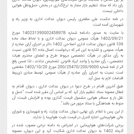
صنایع
رای داد که ستاد تنظیم بازار مجاز به نرخ‌گذاری در بخش حمل‌ونقل هوایی
غذایی
داخلی نیست.
سیاسی
در نامه حکمت علی مظفری رئیس دیوان عدالت اداری به وزیر راه و
و
شهرسازی آمده است:
بین
با عنایت به صدور دادنامه شماره 140231390002458978 مورخ
الملل
1402/09/21 هیأت عمومی دیوان عدالت اداری و با لحاظ مفاد ماده
109 قانون دیوان عدالت اداری اصلاحی 1402 دائر بر اجرای آرای صادره از
نگاه
هیأت عمومی و اشاره به این امر که درخواست اعمال ماده 91 قانون نسبت
روز
به رأی مذکور در هیأت تخصصی مربوط طرح و اعضای محترم هیات
گوناگون
تخصصی ، رأی صادره را واجد ایراد قانونی تشخیص ندادند ، لذا ضمن رفع
اثر از نامه شماره 200/25470/200/9000 مورخ 1402/10/20 مقتضی
است نسبت به اجرای رأی صادره از هیأت عمومی توسط مبادی ذی‌ربط
اقدامات لازم به عمل آید.
طبق آخرین اقدام در طرح دعوا در دیوان عدالت اداری ، دیوان اقدام به
ابطال مصوبه ستاد تنظیم بازار کرد که بر اساس آن مقرر شده است “حمل و
نقل بار و مسافر هوایی مشمول قیمت گذاری بوده و افزایش قیمت آن
منوط به هماهنگی با ستاد مزبور می باشد”.
از این پس با اعلام رای نهایی دیوان عدالت وزارت راه و شهرسازی و شورای
عالی هواپیمایی اجازه کنترل در قیمت بلیت هواپیما را ندارند.
برخی شرکت‌‌های هواپیمایی در اعتراض به دامنه نرخی مصوب شده در
آذرماه 1402 به دیوان عدالت اداری شکایت کرد و این دیوان، مصوبه