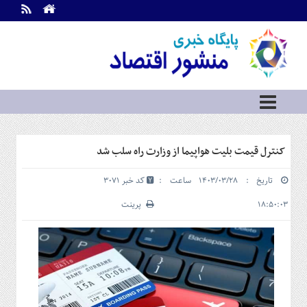
اطلاعات
تماس
تماس
با
ما
درباره
ما
سرویس
کنترل قیمت بلیت هواپیما از وزارت راه سلب شد
ها
خانه
تاریخ : ۱۴۰۳/۰۳/۲۸ ساعت :
کد خبر 3071
بازار
سرمایه
۱۸:۵۰:۰۳
پرینت
و
بورس
مسکن
و
شهری
نفت،