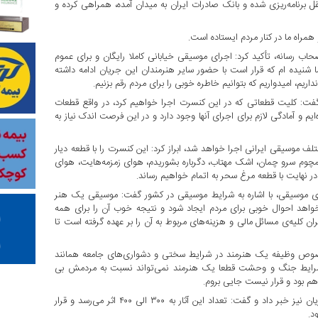
قل برنامه‌ریزی شده و بانک صادرات ایران به میدان آمده، همراهی کرده و
همراه ما در کنار مردم ایستاده است.
سانه، تأکید کرد: اجرای موسیقی خیابانی کاملا رایگان و برای عموم
ا شنیده ام که قرار است با حضور سایر هنرمندان این جریان ادامه داشته
ریم، امیدواریم که بتوانیم خاطره خوبی را برای مردم رقم بزنیم.
فت: کلیت قطعاتی که در این کنسرت اجرا خواهیم کرد، در واقع قطعات
م و آمادگی لازم برای اجرای آنها وجود دارد و در این فرصت اندک نیاز به
 موسیقی ایرانی اجرا خواهد شد، ابراز کرد: این کنسرت را با قطعه دیار
 همچوم سرو چمان، اشک مهتاب، دگرباره بشوریدم، هوای زمزمه‌هایت، هوای
در نهایت با قطعه مرغ سحر به اتمام خواهیم رساند.
ه‌ی موسیقی، با اشاره به شرایط موسیقی در کشور گفت: موسیقی یک هنر
واهد احوال خوبی برای مردم ایجاد شود و نتیجه خوب آن را برای همه
ن کلیه‌ی مسائل مالی و هزینه‌های مربوط به آن را بر عهده گرفته است تا
وص وظیفه یک هنرمند در شرایط سختی و دشواری‌های جامعه همانند
د: در شرایط جنگ و وحشت قطعا یک هنرمند نمی‌تواند نسبت به مردمش بی
اهم بود و قرار نیست جایی بروم.
وی از تجمیع و انتشار آثار و اجراهای خصوصی استاد محمدرضا شجریان نیز خبر داد و گفت: تعداد این آثار به ۳۰۰ الی ۴۰۰ اثر می‌رسد و قرار
د.