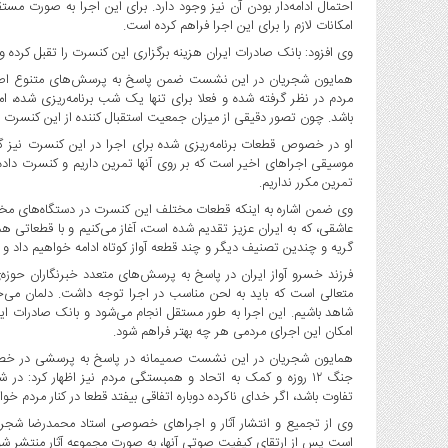
احتمال ادامه‌دار بودن آن نیز وجود دارد. برای این اجرا به صورت مست
صنایع
امکانات لازم را برای این اجرا فراهم کرده است.
غذایی
وی افزود: بانک صادرات ایران هزینه برگزاری این کنسرت را تقبل کرده و 
سیاسی
همایون شجریان در این نشست ضمن پاسخ به پرسش‌های متنوع اصحاب ر
و
مردم در نظر گرفته شده و فعلا برای تنها یک شب برنامه‌ریزی شده، ام
بین
باشد. چون تصور دقیقی از میزان جمعیت استقبال‌ کننده از این کنسرت ندا
الملل
او در خصوص قطعات برنامه‌ریزی شده برای اجرا در این کنسرت نیز گ
نگاه
موسیقی اجراهای اخیر است که بر روی آنها تمرین داریم و کنسرت داده‌ای
روز
تمرین مکرر نداریم.
گوناگون
وی ضمن اشاره به اینکه قطعات مختلف این کنسرت در دستگاه‌های مختلف
عاشقی، که به ایران عزیز تقدیم شده است، آغاز می‌کنیم و با قطعاتی
گریه و چندین تصنیف دیگر و چند قطعه آواز کوتاه ادامه خواهیم داد و 
فرزند خسرو آواز ایران در پاسخ به پرسش‌های متعدد خبرنگاران حوز
متعالی است که باید به لحن مناسب در اجرا توجه داشت. دلمان می‌خ
شاهد باشیم. این اجرا به طور مستقل انجام می‌شود و بانک صادرات ایرا
امکان این اجرای مردمی هر چه بهتر فراهم شود.
همایون شجریان در این نشست صمیمانه در پاسخ به پرسشی در خص
جنگ ۱۲ روزه و کمک به اتحاد و همبستگی مردم نیز اظهار کر
تفاوت باشد، اگر خدای ناکرده دوباره اتفاقی بیفتد قطعا در کنار مردم خو
است پس از ارتقای کیفیت صوتی آنها، به صورت مجموعه آثار منتشر شو