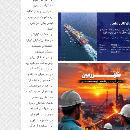
مذاکرات لبنان و
اسرائیل در رم / تخلیه
یک شهرک در جنوب
لبنان برای افزایش
فشار
امشب گزارش
دوساله پزشکیان درباره
اقتصاد و معیشت
منتشر می‌شود
در دفاع از ایران
جان بر کف خواهیم بود
رایزنی پاکستان
درباره بحران منطقه و
تنگه هرمز ادامه دارد
طلا برای چهارمین
روز متوالی صعود کرد و
به بالاترین سطح
هفت هفته‌ای رسید
جهان در آستانه
موج جدید افزایش
قیمت مواد غذایی
استفاده از خاک