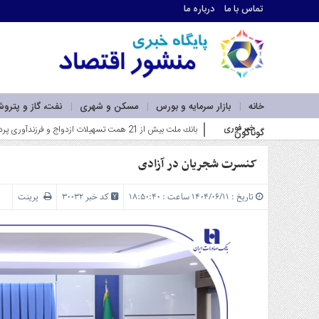
تماس با ما
درباره ما
اطلاعات
تماس
تماس
با
ما
خانه
بازار سرمایه و بورس
مسکن و شهری
نفت، گاز و پترو
درباره
خبر فوری
فاز اول نیروگاه خورشیدی بهبهان فولاد خوزستا_
گوناگون
ما
سرویس
ها
کنسرت شجریان در آزادی
خانه
بازار
تاریخ : ۱۴۰۴/۰۶/۱۱ ساعت : ۱۸:۵۰:۴۰
کد خبر 30032
پرینت
سرمایه
و
بورس
مسکن
و
شهری
نفت،