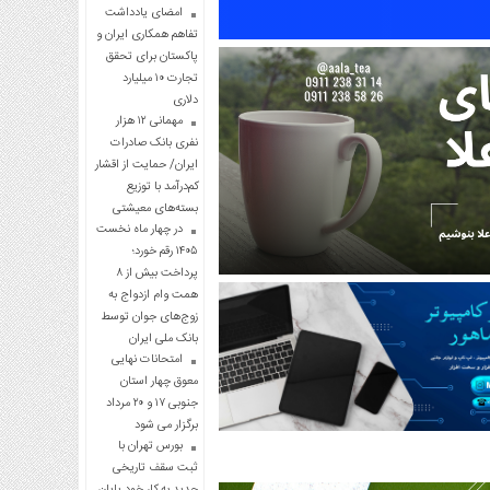
امضای یادداشت
تفاهم همکاری ایران و
پاکستان برای تحقق
تجارت ۱۰ میلیارد
دلاری
مهمانی ۱۲ هزار
نفری بانک صادرات
ایران/ حمایت از اقشار
کم‌درآمد با توزیع
بسته‌های معیشتی
در چهار ماه نخست
۱۴۰۵ رقم خورد؛
پرداخت بیش از ۸
همت وام ازدواج به
زوج‌های جوان توسط
بانک ملی ایران
امتحانات نهایی
معوق چهار استان
جنوبی ۱۷ و ۲۰ مرداد
برگزار می شود
بورس تهران با
ثبت سقف تاریخی