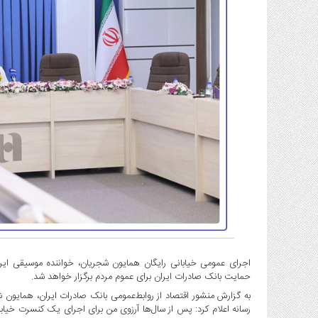
گاز
و
پتروشیمی
صنعت
و
خودرو
استارت
آپ
و
فن
آوری
بانک
،
بیمه
و
ارز
دیجیتال
حمایت بانک صادرات ایران برای عموم مردم برگزار خواهد شد.
کشاورزی
به گزارش منشور اقتصاد از روابط‌عمومی بانک صادرات ایران، همایو
و
رسانه اعلام کرد: پس از سال‌ها آرزوی من برای اجرای یک کنسرت خیاب