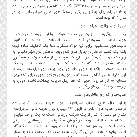
بهینه‌سازی سبد محصولات و استفاده از سپر مالیاتی، نرخ رشد سود خالص
خود را در سطحی مطلوب (۲۲.۳٪) نگه دارد. کاهش شدید بار مالیاتی از ۸۲
به ۱۶ میلیارد ریال، به تنهایی یکی از محرک‌های اصلیِ صیقل دادن سود در
سال ۱۴۰۴ بوده است.
سپر قانون، چاقوی جراحی سود
یکی از ویژگی‌های بارز رهبران صنعت فولاد، توانایی آن‌ها در بهره‌برداری
هوشمندانه از بسترهای قانونی است. استفاده از «ماده ۱۳۲ قانون
مالیات‌های مستقیم» برای آتیه فولاد سنگان، تنها یک تخفیف ساده نبود؛
بلکه یک تغییر ساختار در جریان‌های نقدی بود. کاهش نرخ مؤثر مالیاتی به
زیر یک درصد (۰.۹٪)، در حالی که سود قبل از مالیات رشد چشمگیری
داشته، نشان می‌دهد که مدیران شرکت، تولید را نه فقط به عنوان یک
فعالیت صنعتی، بلکه به عنوان «ابزاری برای بهینه‌سازی ترازنامه» دیده‌اند.
این دقیقاً همان نگاهی است که در غول‌های فولادی جهان برای تخصیص
سرمایه به کار می‌رود؛ جایی که هر ریال مالیات پرداخت‌نشده، دوباره به
چرخه سرمایه‌گذاری بازمی‌گردد.
هزینه‌های گذار و چالش‌های رشد
با این حال، هیچ انتخاب استراتژیکی بدون هزینه نیست. افزایش ۸۴
درصدی هزینه‌های اداری و ظهور ۱۴۹ میلیارد ریال هزینه مالی در ترازنامه،
نشان می‌دهد که گذار از یک شرکت بازرگانی سبک به یک واحد تولیدی
ساختاریافته، نیازمند سرمایه در گردش سنگین‌تر و دیوان‌سالاری مدیریتی
بیشتر است. این هزینه‌ها در واقع قیمت ورود به باشگاه تولیدکنندگان
است. وام‌های بانکی در این گزارش، نه به مثابه یک ضعف، بلکه به عنوان