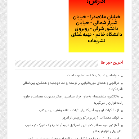
آخرین خبر ها
دیپلماسی نمایشی شکست خورده است
عراقچی و همتای موریتانیایی بر توسعه روابط دوجانبه و همکاری بین‌المللی
تأکید کردند
به‌کارگیری متخصصان به‌جای افراد سیاسی، راهکار مدیریت معیشت/ جلوی
رانت‌خواران را می‌گیریم
از مذاکرات ایران و آمریکا برای ثبات منطقه پشتیبانی می کنیم
توقف معاملات ۶ رمزارز در کوین‌بیس از امروز
آغاز دور سوم مذاکرات لبنان و اسرائیل در رم / تخلیه یک شهرک در جنوب
لبنان برای افزایش فشار