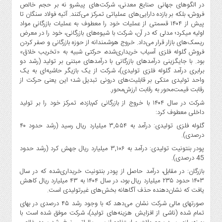
صنایع
در الگوهای جهانی صنایع معدنی، شرکت‌های پیشرو نه بر حجم خالص
فروش، بلکه بر بازده دارایی‌های عملیاتی تمرکز می‌کنند. آتیه فولاد سنگان تا
غذایی
پیش از ۱۴۰۴ قسمتی از عملیات خود را معطوف به عملیات بازرگانی مواد
سیاسی
اولیه میکرد؛ مدلی که در آن، شرکت با شیوه‌های بازرگانی، خود را در معرض
و
ریسک‌های بازار قرار می‌داد. خروج هوشمندانه از حوزه بازرگانی و صفر کردن
بین
فروش گلوله فلزی آسیاب خریداری‌شده، حرکتی شبیه به «تخریب خلاق»
بود. با جایگزینی درآمدهای بازرگانی با درآمدهای مبتنی بر تولید (رشد دو
الملل
برابری درآمد گلوله فلزی تولیدی)، شرکت از یک بازیگر حاشیه‌ای به یک
نگاه
واحد تولیدی متکی بر قابلیت‌های درونی تبدیل شد؛ این یعنی حرکت از
روز
رقابت قیمت‌محور به رقابت ارزش‌محور.
گوناگون
شرکت در سال ۱۴۰۴ با خروج از بازرگانی کم‌بازده، تمرکز خود را بر تولید
داخلی معطوف کرد:
گلوله فلزی تولیدی: درآمد به ۳,۵۵۴ میلیارد ریال رسید (رشد حدود ۴۰
درصدی).
پودر بنتونیت تولیدی: درآمد به ۳,۱۰۶ میلیارد ریال جهش کرد (رشد حدود
45 درصدی).
بازرگان: در مقابل، درآمد حاصل از پودر بنتونیت خریداری‌شده که در سال
۱۴۰۳ حدود ۲۳۵ میلیارد ریال بود، در سال ۱۴۰۴ به ۴۳ میلیارد ریال کاهش
یافت که نشان‌دهنده حذف آگاهانه بخش‌های غیرتولیدی است.
صورتهای مالی شرکت نشان می‌دهد که با وجود رشد ۴۵ درصدی در بهای
تمام شده (ناشی از افزایش هزینه‌های تولید)، شرکت موفق شده است با