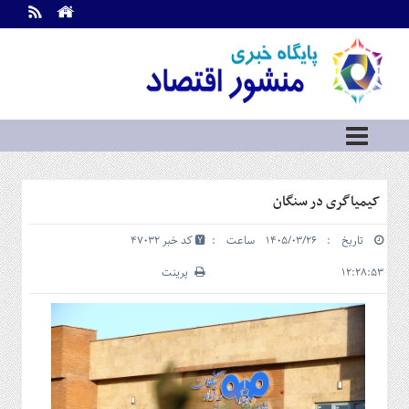
اطلاعات
تماس
تماس
با
ما
درباره
ما
سرویس
کیمیاگری در سنگان
ها
خانه
تاریخ : ۱۴۰۵/۰۳/۲۶ ساعت :
کد خبر 47032
بازار
سرمایه
۱۲:۲۸:۵۳
پرینت
و
بورس
مسکن
و
شهری
نفت،