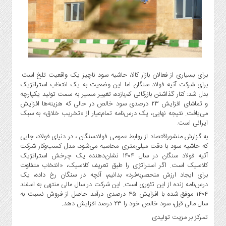
گاز
و
پتروشیمی
صنعت
و
خودرو
برای بسیاری از فعالان بازار کالا، حاشیه سود ناچیز یک واقعیت تلخ است.
استارت
برای شرکت آتیه فولاد سنگان اما این وضعیت به یک انتخاب استراتژیک
آپ
بدل شد: کنار گذاشتن بازرگانی کم‌بازده، تغییر مسیر به سمت تولید یکپارچه
و
و تماشای افزایش ۲۳ درصدی سود خالص در حالی که هزینه‌ها افزایش
فن
می‌یافت. نتیجه نهایی، یک درس‌نامه تمام‌عیار از «تخریب خلاق» به سبک
آوری
ایرانی است.
به گزارش منشوراقتصاد از روابط عمومی فولادسنگان ، در دنیای فولاد، جایی
بانک
که حاشیه سود با دقت میلی‌متری محاسبه می‌شود، مدل کسب‌وکار شرکت
،
آتیه فولاد سنگان در سال ۱۴۰۴ نشان‌دهنده یک چرخش استراتژیک
بیمه
کلاسیک است. اگر استراتژی را طبق تعریف کلاسیک، «انتخاب متفاوت
و
برای ایجاد ارزش منحصربه‌فرد» بدانیم، آنچه در سنگان رخ داده، یک
ارز
درس‌نامه زنده از این تئوری است. این شرکت در سال مالی منتهی به اسفند
دیجیتال
۱۴۰۴ موفق شده با افزایش ۴۵ درصدی درآمد حاصل از فروش نسبت به
سال مالی قبل، سود خالص خود را ۲۳ درصد افزایش دهد.
کشاورزی
تمرکز بر مزیت تولیدی
و