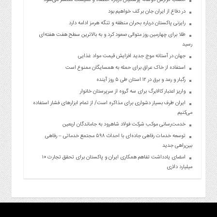
امشب گزارش دوساله پزشکیان درباره اقتصاد و معیشت منتشر می‌شود
در دفاع از ایران جان بر کف خواهیم بود
رایزنی پاکستان درباره بحران منطقه و تنگه هرمز ادامه دارد
طلا برای چهارمین روز متوالی صعود کرد و به بالاترین سطح هفت هفته‌ای
رسید
جهان در آستانه موج جدید افزایش قیمت مواد غذایی
استفاده از خاک عراق برای حمله به همسایگان ممنوع است
رگبار و رعد و برق در ۱۲ استان طی ۵ روز آینده
واریز اعتبار کالابرگ برای سه گروه از سرپرستان خانوار
ایران طرف بسیار دشواری برای مذاکره است/ از تمام ابزارهای فشار استفاده
می‌کنیم
خدمت‌رسانی موکب شرکت فولاد شاهرود به جاماندگان اربعین
توسعه خدمات رفاهی جاده‌ای با احداث ۵۹۸ مجتمع خدماتی – رفاهی
بین‌راهی جدید
امضای یادداشت تفاهم همکاری ایران و پاکستان برای تحقق تجارت ۱۰
میلیارد دلاری