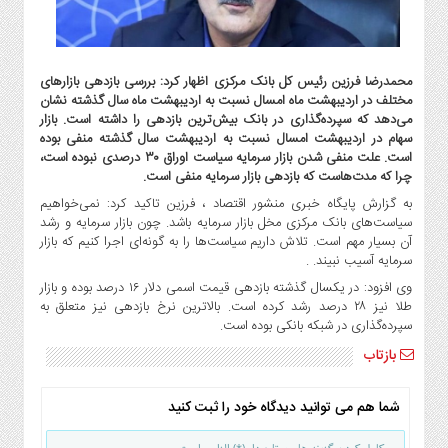
گاز
و
پتروشیمی
صنعت
محمدرضا فرزین رئیس کل بانک مرکزی اظهار کرد: بررسی بازدهی بازارهای
مختلف در اردیبهشت ماه امسال نسبت به اردیبهشت ماه سال گذشته نشان
و
می‌دهد که سپرده‌گذاری در بانک بیش‌ترین بازدهی را داشته است. بازار
خودرو
سهام در اردیبهشت امسال نسبت به اردیبهشت سال گذشته منفی بوده
استارت
است. علت منفی شدن بازار سرمایه سیاست اوراق ۳۰ درصدی نبوده است،
آپ
چرا که مدت‌هاست که بازدهی بازار سرمایه منفی است.
و
به گزارش پایگاه خبری منشور اقتصاد ، فرزین تاکید کرد: نمی‌خواهیم
فن
سیاست‌های بانک مرکزی مخل بازار سرمایه باشد. چون بازار سرمایه و رشد
آن بسیار مهم است. تلاش داریم سیاست‌ها را به گونه‌ای اجرا کنیم که بازار
آوری
سرمایه ‌آسیب نبیند. .
بانک
وی افزود: در یکسال گذشته بازدهی قیمت اسمی دلار ۱۶ درصد بوده و بازار
،
طلا نیز ۲۸ درصد رشد کرده است. بالاترین نرخ بازدهی نیز متعلق به
بیمه
سپرده‌گذاری در شبکه بانکی بوده است.
و
بازتاب
ارز
دیجیتال
شما هم می توانید دیدگاه خود را ثبت کنید
کشاورزی
و