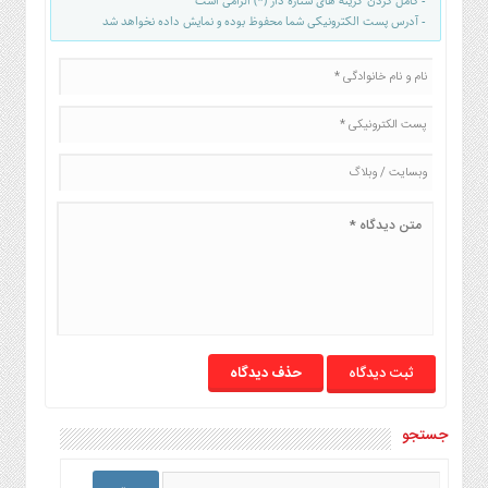
- کامل کردن گزینه های ستاره دار (*) الزامی است
صنایع
- آدرس پست الکترونیکی شما محفوظ بوده و نمایش داده نخواهد شد
غذایی
سیاسی
و
بین
الملل
نگاه
روز
گوناگون
حذف دیدگاه
جستجو